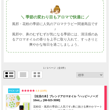
＼ 季節の変わり目もアロマで快適に ／
風邪・花粉の季節に人気のアロマテラピー関連商品です
♪
風邪や、鼻のむずむずが気になる季節には、清涼感のあ
るアロマオイルの香りを上手に取り入れて、すっきりと
爽やかな毎日を過ごしましょう。
1 / 1ページ
（全3件）
PICK UP
4.8 (10件)
【生活の木】ブレンドアロマオイル『ハッピーノーズ
10mL』[08-023-3590]
花粉症・風邪の季節に人気です♪鼻に抜ける爽やかマート