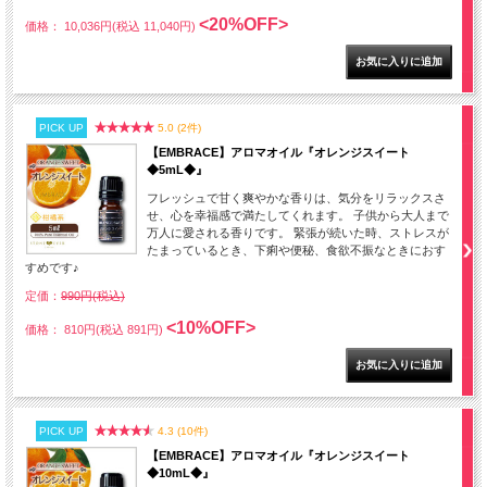
<20%OFF>
価格： 10,036円(税込 11,040円)
PICK UP
5.0 (2件)
【EMBRACE】アロマオイル『オレンジスイート
◆5mL◆』
フレッシュで甘く爽やかな香りは、気分をリラックスさ
せ、心を幸福感で満たしてくれます。 子供から大人まで
万人に愛される香りです。 緊張が続いた時、ストレスが
たまっているとき、下痢や便秘、食欲不振なときにおす
すめです♪
定価：
990円(税込)
<10%OFF>
価格： 810円(税込 891円)
PICK UP
4.3 (10件)
【EMBRACE】アロマオイル『オレンジスイート
◆10mL◆』