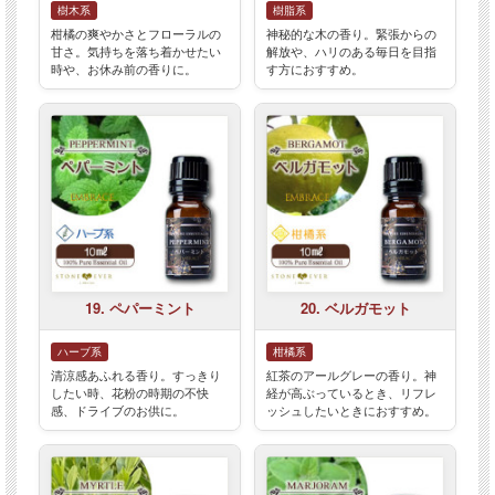
樹木系
樹脂系
柑橘の爽やかさとフローラルの
神秘的な木の香り。緊張からの
甘さ。気持ちを落ち着かせたい
解放や、ハリのある毎日を目指
時や、お休み前の香りに。
す方におすすめ。
19. ペパーミント
20. ベルガモット
ハーブ系
柑橘系
清涼感あふれる香り。すっきり
紅茶のアールグレーの香り。神
したい時、花粉の時期の不快
経が高ぶっているとき、リフレ
感、ドライブのお供に。
ッシュしたいときにおすすめ。