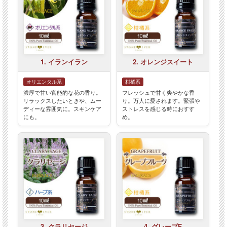
1. イランイラン
2. オレンジスイート
オリエンタル系
柑橘系
濃厚で甘い官能的な花の香り。
フレッシュで甘く爽やかな香
リラックスしたいときや、ムー
り。万人に愛されます。緊張や
ディーな雰囲気に。スキンケア
ストレスを感じる時におすす
にも。
め。
3. クラリセージ
4. グレープF