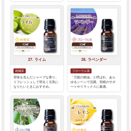
27. ライム
28. ラベンダー
柑橘系
フローラル系
苦味を含んだシャープな香り。
「万能の精油」と呼ばれ、あら
リフレッシュして明るく元気に
ゆるシーンで活躍。安眠のサポ
なりたいときにおすすめ。
ートやリラックスに最適。