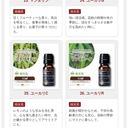
23. マンダリン
24. ユーカリG
柑橘系
樹木系
甘くフルーティーな香り。気分
強い清涼感。花粉の時期や冬の
を明るくし、食事が美味しく感
季節に。頭をすっきりさせ集中
じる香り。お菓子の香りづけに
力を高めたい時に。
も。
25. ユーカリC
26. ユーカリR
樹木系
樹木系
レモンのような甘みを含む香
刺激が穏やかなため、子供や高
り。心を落ち着きたい時や、虫
齢者の方にも安心。花粉の季節
が嫌がる香りとしてアウトドア
にマスクに垂らして。
にも。