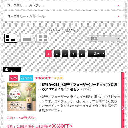
ローズマリー・カンファー
ローズマリー・シネオール
1 / 9ページ
（全168件）
1
2
3
4
5
次へ
2位
NEW
PICK UP
5.0 (1件)
【EMBRACE】木製ディフューザー(リードタイプ) & 選
べるアロマオイル３３種セット(5mL)
木製ディフューザーとラベンダー精油（5mL）の便利なセ
ットです。ディフューザーは、キャップと球体に可愛ら
しいデザインを取り入れたナチュラルで心に寄り添う雰
囲気のアイテム。
定価：
1,880円(税込)
<30%OFF>
価格： 1,196円(税込 1,316円)