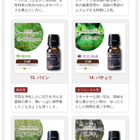
性特有の気分のゆらぎやバラン
冬の健康管理や、花粉の季節の
スを整えたい方に。
ムズムズする時期に人気。
13. パイン
14. パチュリ
樹木系
オリエンタル系
空気を浄化し心に活力を与える
スモーキーな深い甘み。情緒を
森林の香り。胸いっぱい深呼吸
落ち着かせたい時や、ゆったり
したくなるような清々しさ。
とした時間を過ごす時に。