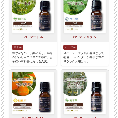
21. マートル
22. マジョラム
樹木系
ハーブ系
穏やかなハーブ調の香り。季節
スパイシーで安眠の香りとして
の変わり目のグズグズ感に。お
有名。ラベンダーが苦手な方の
子様や高齢者の方にも人気。
リラックス用にも。