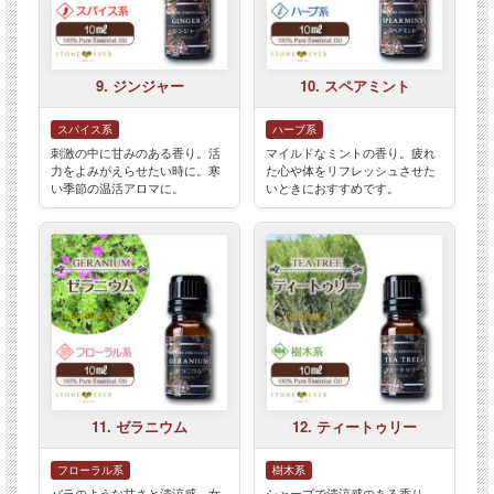
9. ジンジャー
10. スペアミント
スパイス系
ハーブ系
刺激の中に甘みのある香り。活
マイルドなミントの香り。疲れ
力をよみがえらせたい時に。寒
た心や体をリフレッシュさせた
い季節の温活アロマに。
いときにおすすめです。
11. ゼラニウム
12. ティートゥリー
フローラル系
樹木系
バラのような甘さと清涼感。女
シャープで清涼感のある香り。