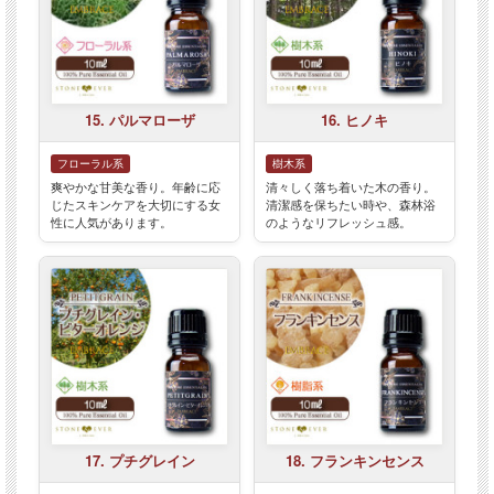
15. パルマローザ
16. ヒノキ
フローラル系
樹木系
爽やかな甘美な香り。年齢に応
清々しく落ち着いた木の香り。
じたスキンケアを大切にする女
清潔感を保ちたい時や、森林浴
性に人気があります。
のようなリフレッシュ感。
17. プチグレイン
18. フランキンセンス