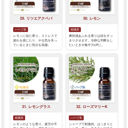
29. リツエアクベバ
30. レモン
ハーブ系
柑橘系
レモンに似た香り。ストレスで
爽快感あふれる香りは頭をすっ
疲れを感じたり、やる気を失っ
きりさせます。冷静な判断をし
ているときに気分を高揚。
たいときや集中力UPに。
31. レモングラス
32. ローズマリーK
柑橘系
ハーブ系
レモンのような香り。疲労や不
シャープで刺激的。はっきりと