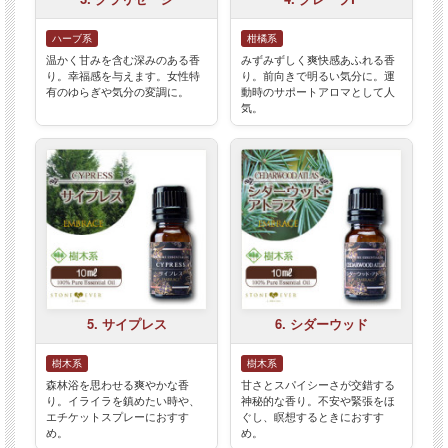
ハーブ系
柑橘系
温かく甘みを含む深みのある香
みずみずしく爽快感あふれる香
り。幸福感を与えます。女性特
り。前向きで明るい気分に。運
有のゆらぎや気分の変調に。
動時のサポートアロマとして人
気。
5. サイプレス
6. シダーウッド
樹木系
樹木系
森林浴を思わせる爽やかな香
甘さとスパイシーさが交錯する
り。イライラを鎮めたい時や、
神秘的な香り。不安や緊張をほ
エチケットスプレーにおすす
ぐし、瞑想するときにおすす
め。
め。