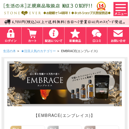
生活の木
>
★注目人気のカテゴリー
>
EMBRACE(エンブレイス)
【EMBRACE(エンブレイス)】
No.1
No.2
No.3