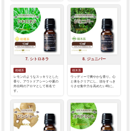
7. シトロネラ
8. ジュニパー
柑橘系
樹木系
レモンのようなスッキリとした
ウッディーで爽やかな香り。心
香り。アウトドアシーンや夏の
と体をクリアにし、頭をすっき
外出時のアロマとして有名で
りさせ集中力を高めたい時に。
す。