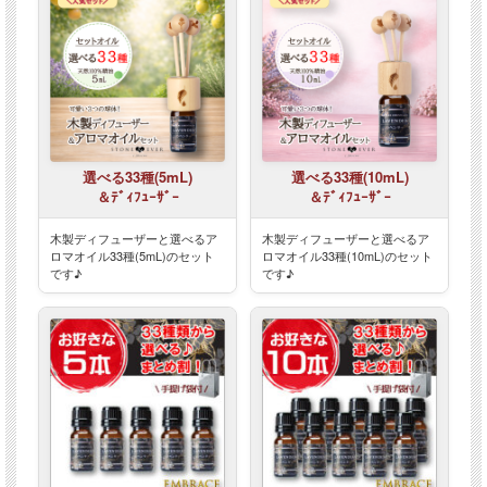
選べる33種(5mL)
選べる33種(10mL)
＆ﾃﾞｨﾌｭｰｻﾞｰ
＆ﾃﾞｨﾌｭｰｻﾞｰ
木製ディフューザーと選べるア
木製ディフューザーと選べるア
ロマオイル33種(5mL)のセット
ロマオイル33種(10mL)のセット
です♪
です♪