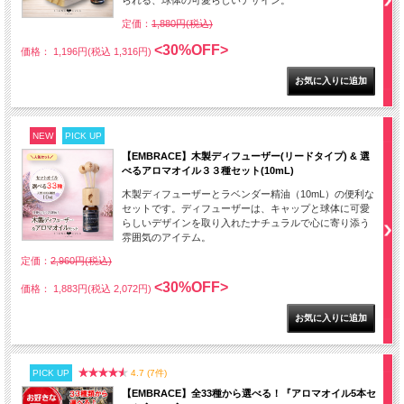
られる、球体の可愛らしいデザイン。
定価：
1,880円(税込)
<30%OFF>
価格： 1,196円(税込 1,316円)
NEW
PICK UP
【EMBRACE】木製ディフューザー(リードタイプ) & 選
べるアロマオイル３３種セット(10mL)
木製ディフューザーとラベンダー精油（10mL）の便利な
セットです。ディフューザーは、キャップと球体に可愛
らしいデザインを取り入れたナチュラルで心に寄り添う
雰囲気のアイテム。
定価：
2,960円(税込)
<30%OFF>
価格： 1,883円(税込 2,072円)
PICK UP
4.7 (7件)
【EMBRACE】全33種から選べる！『アロマオイル5本セ