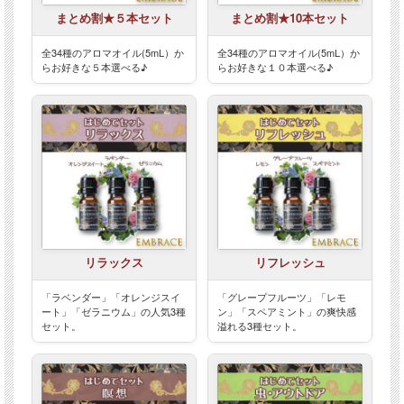
まとめ割★５本セット
まとめ割★10本セット
全34種のアロマオイル(5mL）か
全34種のアロマオイル(5mL）か
らお好きな５本選べる♪
らお好きな１０本選べる♪
リラックス
リフレッシュ
「ラベンダー」「オレンジスイ
「グレープフルーツ」「レモ
ート」「ゼラニウム」の人気3種
ン」「スペアミント」の爽快感
セット。
溢れる3種セット。