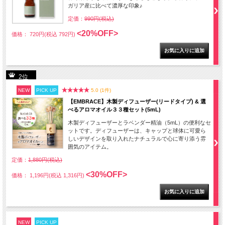
ガリア産に比べて濃厚な印象♪
定価：
990円(税込)
<20%OFF>
価格： 720円(税込 792円)
2位
NEW
PICK UP
5.0 (1件)
【EMBRACE】木製ディフューザー(リードタイプ) & 選
べるアロマオイル３３種セット(5mL)
木製ディフューザーとラベンダー精油（5mL）の便利なセ
ットです。ディフューザーは、キャップと球体に可愛ら
しいデザインを取り入れたナチュラルで心に寄り添う雰
囲気のアイテム。
定価：
1,880円(税込)
<30%OFF>
価格： 1,196円(税込 1,316円)
NEW
PICK UP