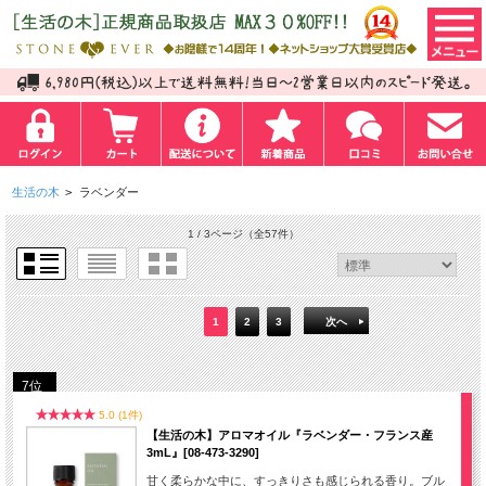
生活の木
>
ラベンダー
1 / 3ページ
（全57件）
1
2
3
次へ
7位
5.0 (1件)
【生活の木】アロマオイル『ラベンダー・フランス産
3mL』[08-473-3290]
甘く柔らかな中に、すっきりさも感じられる香り。ブル