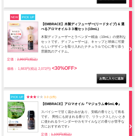
NEW
PICK UP
【EMBRACE】木製ディフューザー(リードタイプ) & 選
べるアロマオイル３３種セット(10mL)
木製ディフューザーとラベンダー精油（10mL）の便利な
セットです。ディフューザーは、キャップと球体に可愛
らしいデザインを取り入れたナチュラルで心に寄り添う
雰囲気のアイテム。
定価：
2,960円(税込)
<30%OFF>
価格： 1,883円(税込 2,072円)
PICK UP
3.0 (1件)
【EMBRACE】アロマオイル『マジョラム◆5mL◆』
スパイシーで甘く温かみがあり、安眠の香りとして有名
です。 男性にも好まれる香りで、リラックスしたいとき
に使われるラベンダーやカモマイルなどの香りが苦手な
方におすすめです♪
定価：
1,100円(税込)