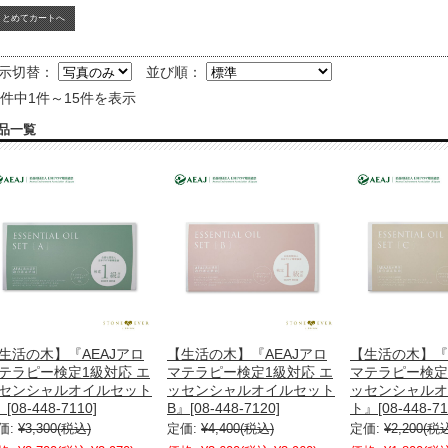
示切替：
並び順：
5件中1件～15件を表示
品一覧
生活の木】『AEAJアロ
【生活の木】『AEAJアロ
【生活の木】『
テラピー検定1級対応 エ
マテラピー検定1級対応 エ
マテラピー検定
センシャルオイルセット
ッセンシャルオイルセット
ッセンシャルオ
[08-448-7110]
B』[08-448-7120]
ト』[08-448-71
価:
¥3,300
(税込)
定価:
¥4,400
(税込)
定価:
¥2,200
(税