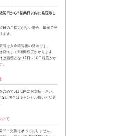
確認日から5営業日以内に発送致し
望日のご指定がない場合、最短で発
ります。
振替は入金確認後の発送です。
は発送まで1週間程度かかります。
けは船便となり7日～10日程度かか
す。
限
を含めて5日以内にお支払下さい。
がない場合はキャンセル扱いとなる
。
ついて
返品・交換は承っておりません。