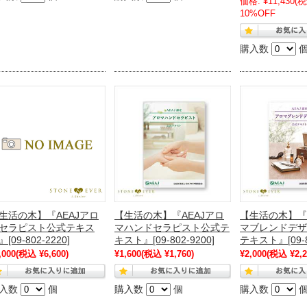
価格:
¥11,430
(税
10%OFF
購入数
生活の木】『AEAJアロ
【生活の木】『AEAJアロ
【生活の木】『
セラピスト公式テキス
マハンドセラピスト公式テ
マブレンドデザ
[09-802-2220]
キスト』[09-802-9200]
テキスト』[09-80
,000
(税込 ¥6,600)
¥1,600
(税込 ¥1,760)
¥2,000
(税込 ¥2,2
入数
個
購入数
個
購入数