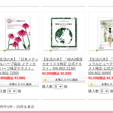
生活の木】『日本メディ
【生活の木】『AEAJ環境
【生活の木】『
ルハーブ協会 メディカ
カオリスタ検定 公式テキ
ュラルビューテ
ハーブ検定テキスト』
スト』[09-802-2130]
スト検定 公式
9-802-7250]
[09-802-9490]
¥2,000
(税込 ¥2,200)
,800
(税込 ¥3,080)
¥2,100
(税込 ¥2,3
購入数
個
入数
個
購入数
5件中1件～15件を表示