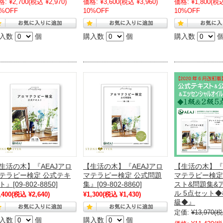
格:
¥2,700
(税込 ¥2,970)
価格:
¥3,600
(税込 ¥3,960)
価格:
¥1,800
(税込
0%OFF
10%OFF
10%OFF
入数
個
購入数
個
購入数
生活の木】『AEAJアロ
【生活の木】『AEAJアロ
【生活の木】『
テラピー検定 公式テキ
マテラピー検定 公式問題
マテラピー検定
ト』[09-802-8850]
集』[09-802-8860]
スト&問題集&
ル 5点セット◆
,400
(税込 ¥2,640)
¥1,300
(税込 ¥1,430)
級◆』
定価:
¥13,970
(税
入数
個
購入数
個