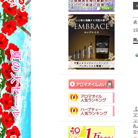
表
1
商
【
マ
ッ
A』
定