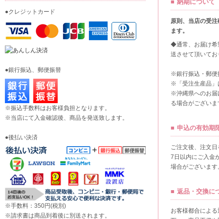
納期について
●クレジットカード
原則、当店の受注
ます。
◆通常、お届け希
送させて頂いてお
●銀行振込、郵便振替
※銀行振込・郵便
※「受注生産品」
※沖縄県へのお届
る場合がございま
※振込手数料はお客様負担となります。
※当店にて入金確認後、商品を発送致します。
申込の有効期
●後払い決済
ご注文後、注文日
7日以内にご入金
場合がございます
返品・交換に
※手数料：350円(税別)
お客様都合による
※請求書は商品到着後に別送されます。