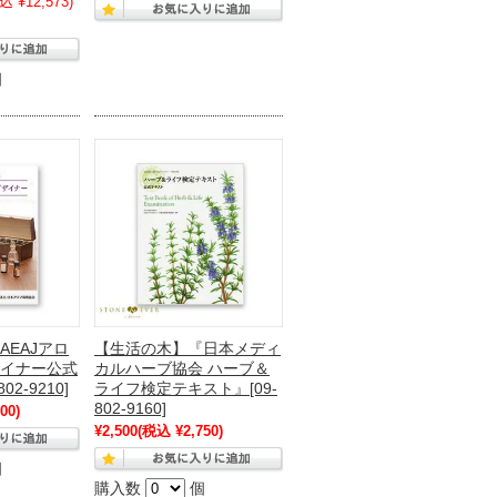
込 ¥12,573)
個
AEAJアロ
【生活の木】『日本メディ
イナー公式
カルハーブ協会 ハーブ＆
2-9210]
ライフ検定テキスト』[09-
802-9160]
00)
¥2,500
(税込 ¥2,750)
個
購入数
個