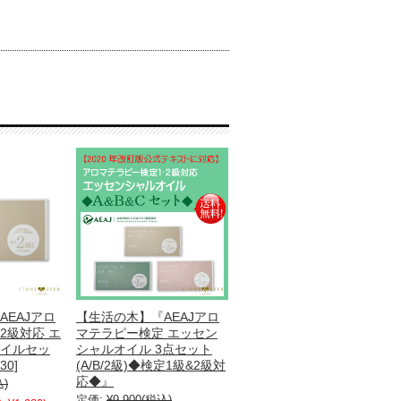
AEAJアロ
【生活の木】『AEAJアロ
2級対応 エ
マテラピー検定 エッセン
イルセッ
シャルオイル 3点セット
30]
(A/B/2級)◆検定1級&2級対
応◆』
込)
定価:
¥9,900
(税込)