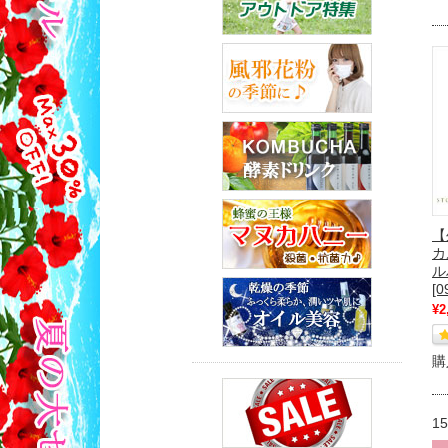
【
カ
ル
[0
¥2
購
1