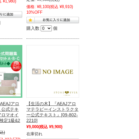
 ¥1,980)
価格:
¥8,100
(税込 ¥8,910)
10%OFF
個
購入数
個
AEAJアロ
【生活の木】『AEAJアロ
 公式テキ
マテラピーインストラクタ
アロマオイ
ー公式テキスト』[09-802-
検定1級&2
2210]
¥9,000
(税込 ¥9,900)
込)
在庫切れ