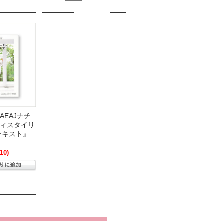
AEAJナチ
ィスタイリ
テキスト』
10)
個