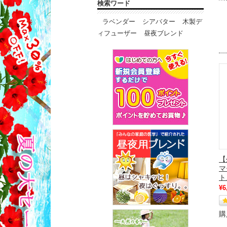
検索ワード
ラベンダー
シアバター
木製デ
ィフューザー
昼夜ブレンド
【
マ
ト』
¥6
購