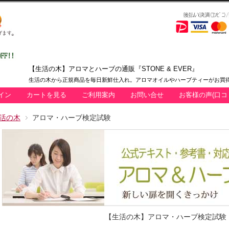
【生活の木】アロマとハーブの通販『STONE & EVER』
生活の木から正規商品を毎日新鮮仕入れ。アロマオイルやハーブティーがお買得
イン
カートを見る
ご利用案内
お問い合せ
お客様の声(口コ
活の木
アロマ・ハーブ検定試験
【生活の木】アロマ・ハーブ検定試験