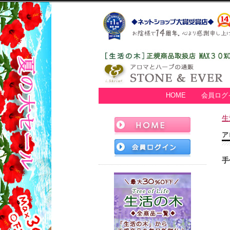
HOME
会員ログ
生
ア
手