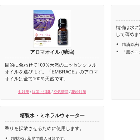
精油は水に
して薄めま
精油原液
アロマオイル (精油)
「無水エ
目的に合わせて100％天然のエッセンシャル
オイルを選びます。「EMBRACE」のアロマ
オイルは全て100％天然です。
虫対策
/
抗菌・消臭
/
空気清浄
/
花粉対策
精製水・ミネラルウォーター
香りを拡散させるために使用します。
精製水は薬局で購入可能です。