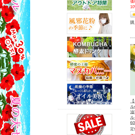
価
1
購
【
ル
油
ル
60
定