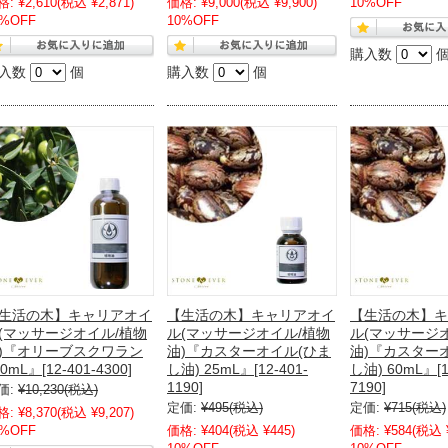
格:
¥2,610
(税込 ¥2,871)
価格:
¥9,000
(税込 ¥9,900)
10%OFF
0%OFF
10%OFF
購入数
入数
個
購入数
個
生活の木】キャリアオイ
【生活の木】キャリアオイ
【生活の木】キ
(マッサージオイル/植物
ル(マッサージオイル/植物
ル(マッサージ
)『オリーブスクワラン
油)『カスターオイル(ひま
油)『カスター
0mL』[12-401-4300]
し油) 25mL』[12-401-
し油) 60mL』[1
1190]
7190]
価:
¥10,230
(税込)
定価:
¥495
(税込)
定価:
¥715
(税込)
格:
¥8,370
(税込 ¥9,207)
0%OFF
価格:
¥404
(税込 ¥445)
価格:
¥584
(税込 