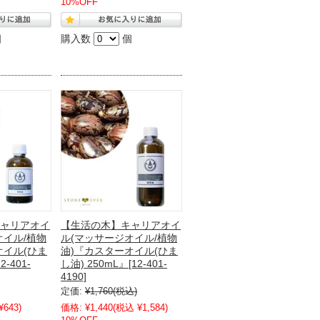
10%OFF
個
購入数
個
ャリアオイ
【生活の木】キャリアオイ
オイル/植物
ル(マッサージオイル/植物
オイル(ひま
油)『カスターオイル(ひま
2-401-
し油) 250mL』[12-401-
4190]
定価:
¥1,760
(税込)
¥643)
価格:
¥1,440
(税込 ¥1,584)