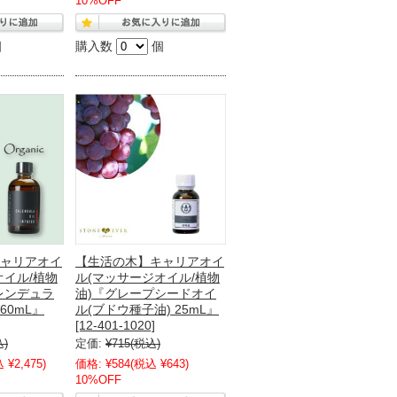
10%OFF
個
購入数
個
ャリアオイ
【生活の木】キャリアオイ
オイル/植物
ル(マッサージオイル/植物
レンデュラ
油)『グレープシードオイ
60mL』
ル(ブドウ種子油) 25mL』
[12-401-1020]
込)
定価:
¥715
(税込)
 ¥2,475)
価格:
¥584
(税込 ¥643)
10%OFF