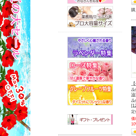
購
【
ル
油
ル
[1
定
価
1