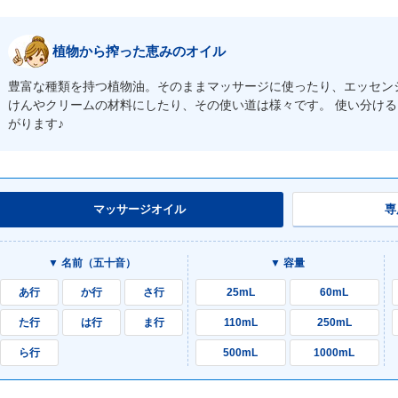
植物から搾った恵みのオイル
豊富な種類を持つ植物油。そのままマッサージに使ったり、エッセン
けんやクリームの材料にしたり、その使い道は様々です。 使い分け
がります♪
マッサージオイル
専
▼ 名前（五十音）
▼ 容量
あ行
か行
さ行
25mL
60mL
た行
は行
ま行
110mL
250mL
ら行
500mL
1000mL