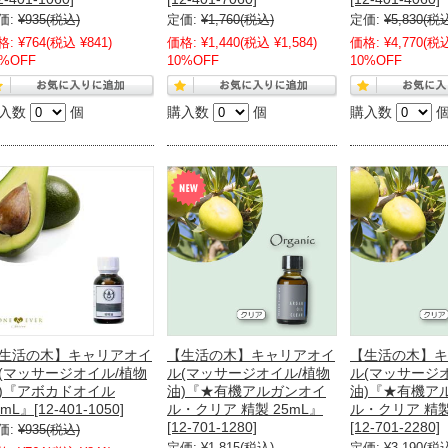
価:
¥935
(税込)
定価:
¥1,760
(税込)
定価:
¥5,830
(税
格:
¥764
(税込 ¥841)
価格:
¥1,440
(税込 ¥1,584)
価格:
¥4,770
(税込
0%OFF
10%OFF
10%OFF
入数
個
購入数
個
購入数
生活の木】キャリアオイ
【生活の木】キャリアオイ
【生活の木】キ
(マッサージオイル/植物
ル(マッサージオイル/植物
ル(マッサージ
)『アボカドオイル
油)『★有機アルガンオイ
油)『★有機ア
mL』[12-401-1050]
ル・クリア 精製 25mL』
ル・クリア 精製
[12-701-1280]
[12-701-2280]
価:
¥935
(税込)