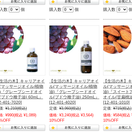
入数
個
購入数
個
購入数
生活の木】キャリアオイ
【生活の木】キャリアオイ
【生活の木】キ
(マッサージオイル/植物
ル(マッサージオイル/植物
ル(マッサージ
)『グレープシードオイ
油)『グレープシードオイ
油)『スイート
(ブドウ種子油) 60mL』
ル(ブドウ種子油) 250mL』
オイル(甘扁桃油)
2-401-7020]
[12-401-4020]
[12-401-1010]
価:
¥1,210
(税込)
定価:
¥3,960
(税込)
定価:
¥715
(税込)
格:
¥990
(税込 ¥1,089)
価格:
¥3,240
(税込 ¥3,564)
価格:
¥584
(税込 
0%OFF
10%OFF
10%OFF