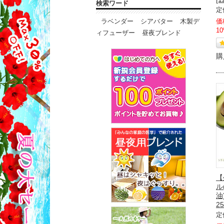
検索ワード
定
ラベンダー
シアバター
木製デ
価
1
ィフューザー
昼夜ブレンド
購
【
ル
油
25
定