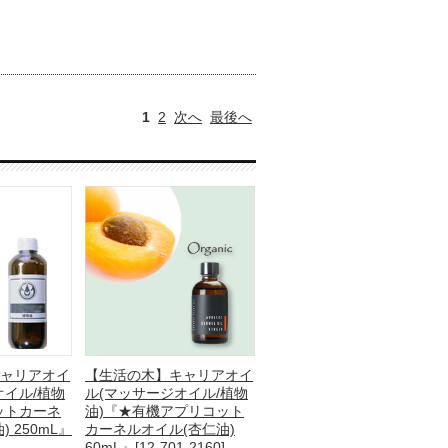
1
2
次へ
最後へ
ャリアオイ
【生活の木】キャリアオイ
オイル/植物
ル(マッサージオイル/植物
ットカーネ
油)『★有機アプリコット
 250mL』
カーネルオイル(杏仁油)
60mL』[12-701-2160]