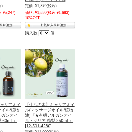
込)
定価:
¥1,870
(税込)
 ¥5,247)
価格:
¥1,530
(税込 ¥1,683)
10%OFF
個
購入数
個
ャリアオイ
【生活の木】キャリアオイ
オイル/植物
ル(マッサージオイル/植物
ルガンオイ
油)『★有機アルガンオイ
 60mL』
ル・クリア 精製 250mL』
[12-501-4280]