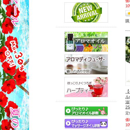
価
1
購
【
ル
油
25
定
価
1