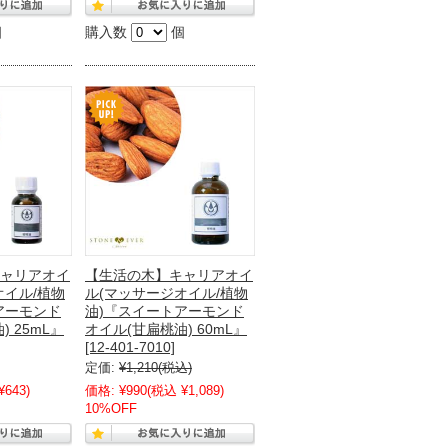
個
購入数
個
ャリアオイ
【生活の木】キャリアオイ
オイル/植物
ル(マッサージオイル/植物
アーモンド
油)『スイートアーモンド
 25mL』
オイル(甘扁桃油) 60mL』
[12-401-7010]
定価:
¥1,210
(税込)
¥643)
価格:
¥990
(税込 ¥1,089)
10%OFF