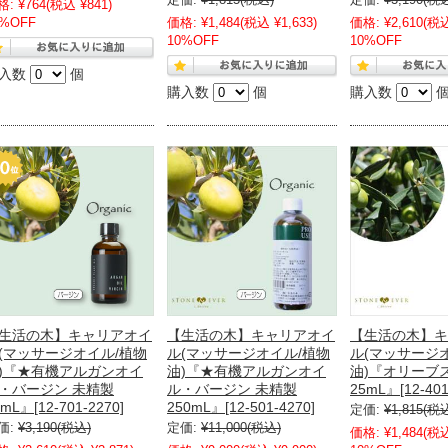
定価:
¥1,815
(税込)
定価:
¥3,190
(税
格:
¥764
(税込 ¥841)
0%OFF
価格:
¥1,484
(税込 ¥1,633)
価格:
¥2,610
(税込
10%OFF
10%OFF
入数
個
購入数
個
購入数
生活の木】キャリアオイ
【生活の木】キャリアオイ
【生活の木】キ
(マッサージオイル/植物
ル(マッサージオイル/植物
ル(マッサージ
)『★有機アルガンオイ
油)『★有機アルガンオイ
油)『オリーブ
・バージン 未精製
ル・バージン 未精製
25mL』[12-401
mL』[12-701-2270]
250mL』[12-501-4270]
定価:
¥1,815
(税
価:
¥3,190
(税込)
定価:
¥11,000
(税込)
価格:
¥1,484
(税込