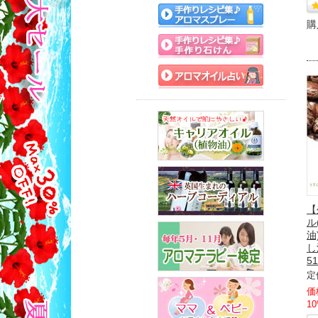
購
【
ル
油
し
51
定
価
1