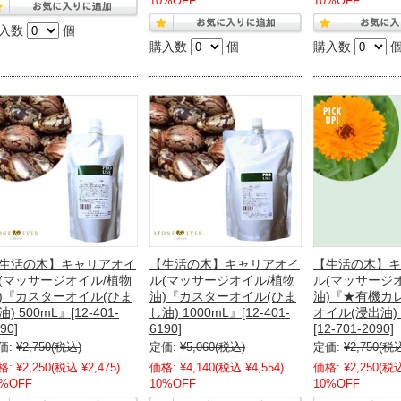
10%OFF
10%OFF
入数
個
購入数
個
購入数
生活の木】キャリアオイ
【生活の木】キャリアオイ
【生活の木】キ
(マッサージオイル/植物
ル(マッサージオイル/植物
ル(マッサージ
)『カスターオイル(ひま
油)『カスターオイル(ひま
油)『★有機カ
油) 500mL』[12-401-
し油) 1000mL』[12-401-
オイル(浸出油) 
90]
6190]
[12-701-2090]
価:
¥2,750
(税込)
定価:
¥5,060
(税込)
定価:
¥2,750
(税
格:
¥2,250
(税込 ¥2,475)
価格:
¥4,140
(税込 ¥4,554)
価格:
¥2,250
(税込
0%OFF
10%OFF
10%OFF