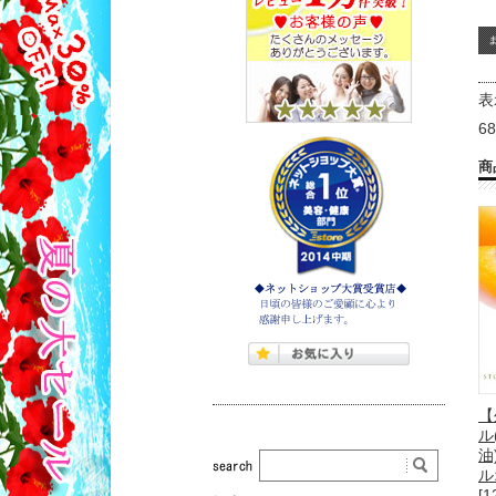
表
6
商
【
ル
油
ル
[1