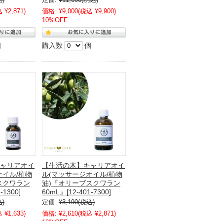
込)
定価:
¥11,000
(税込)
 ¥2,871)
価格:
¥9,000
(税込 ¥9,900)
10%OFF
個
購入数
個
ャリアオイ
【生活の木】キャリアオイ
オイル/植物
ル(マッサージオイル/植物
スクワラン
油)『オリーブスクワラン
-1300]
60mL』[12-401-7300]
込)
定価:
¥3,190
(税込)
 ¥1,633)
価格:
¥2,610
(税込 ¥2,871)