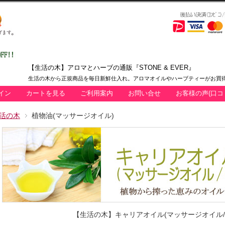
【生活の木】アロマとハーブの通販『STONE & EVER』
生活の木から正規商品を毎日新鮮仕入れ。アロマオイルやハーブティーがお買得
イン
カートを見る
ご利用案内
お問い合せ
お客様の声(口コ
活の木
植物油(マッサージオイル)
【生活の木】キャリアオイル(マッサージオイル