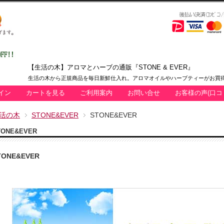
【生活の木】アロマとハーブの通販『STONE & EVER』
生活の木から正規商品を毎日新鮮仕入れ。アロマオイルやハーブティーがお買得
イン
カートを見る
ご利用案内
お問い合せ
お客様の声(口コ
活の木
STONE&EVER
STONE&EVER
TONE&EVER
TONE&EVER