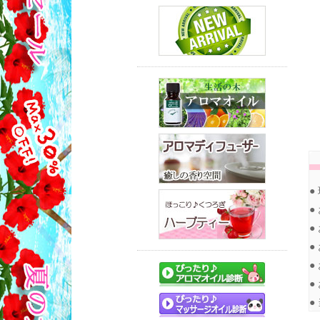
●
●
●
●
●
●
●