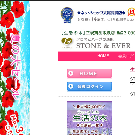
HOME
会員ログ
生
S
S