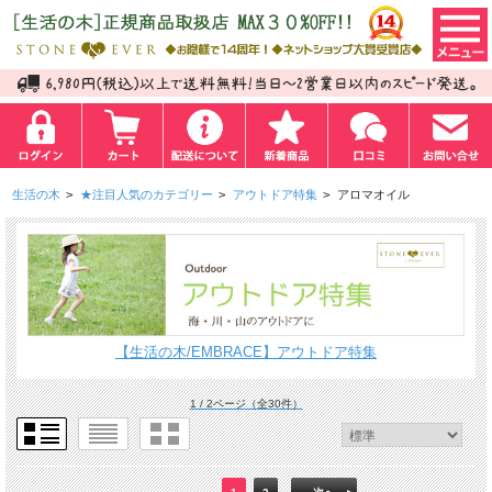
生活の木
>
★注目人気のカテゴリー
>
アウトドア特集
>
アロマオイル
【生活の木/EMBRACE】アウトドア特集
1 / 2ページ
（全30件）