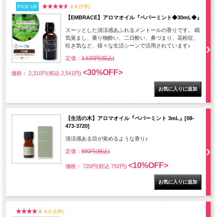
PICK UP
4.6 (7件)
【EMBRACE】アロマオイル『ペパーミント◆30mL◆』
スーッとした清涼感あふれるメントールの香りです。 眠
気覚まし、乗り物酔い、二日酔い、鼻づまり、花粉症、
吐き気など、様々な生活シーンで活用されています♪
定価：
3,630円(税込)
<30%OFF>
価格： 2,310円(税込 2,541円)
【生活の木】アロマオイル『ペパーミント 3mL』[08-
473-3720]
清涼感ある目が覚めるような香り♪
定価：
880円(税込)
<10%OFF>
価格： 720円(税込 792円)
4.0 (1件)