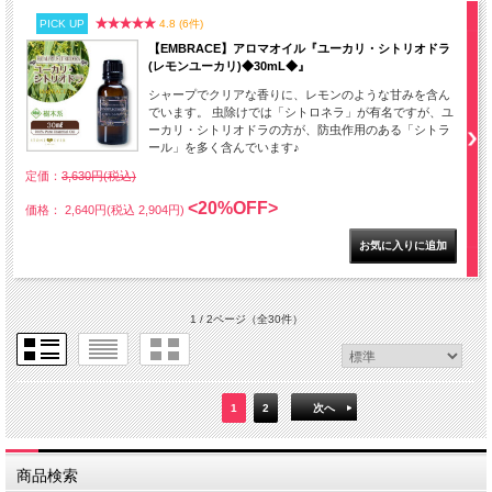
PICK UP
4.8 (6件)
【EMBRACE】アロマオイル『ユーカリ・シトリオドラ
(レモンユーカリ)◆30mL◆』
シャープでクリアな香りに、レモンのような甘みを含ん
でいます。 虫除けでは「シトロネラ」が有名ですが、ユ
ーカリ・シトリオドラの方が、防虫作用のある「シトラ
ール」を多く含んでいます♪
定価：
3,630円(税込)
<20%OFF>
価格： 2,640円(税込 2,904円)
1 / 2ページ
（全30件）
1
2
次へ
商品検索