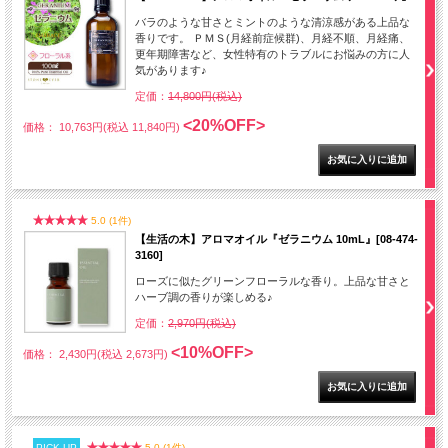
バラのような甘さとミントのような清涼感がある上品な
香りです。 ＰＭＳ(月経前症候群)、月経不順、月経痛、
更年期障害など、女性特有のトラブルにお悩みの方に人
気があります♪
定価：
14,800円(税込)
<20%OFF>
価格： 10,763円(税込 11,840円)
5.0 (1件)
【生活の木】アロマオイル『ゼラニウム 10mL』[08-474-
3160]
ローズに似たグリーンフローラルな香り。上品な甘さと
ハーブ調の香りが楽しめる♪
定価：
2,970円(税込)
<10%OFF>
価格： 2,430円(税込 2,673円)
PICK UP
5.0 (1件)