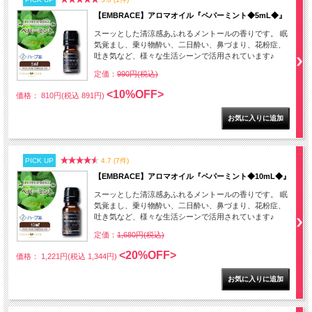
【EMBRACE】アロマオイル『ペパーミント◆5mL◆』
スーッとした清涼感あふれるメントールの香りです。 眠
気覚まし、乗り物酔い、二日酔い、鼻づまり、花粉症、
吐き気など、様々な生活シーンで活用されています♪
定価：
990円(税込)
<10%OFF>
価格： 810円(税込 891円)
PICK UP
4.7 (7件)
【EMBRACE】アロマオイル『ペパーミント◆10mL◆』
スーッとした清涼感あふれるメントールの香りです。 眠
気覚まし、乗り物酔い、二日酔い、鼻づまり、花粉症、
吐き気など、様々な生活シーンで活用されています♪
定価：
1,680円(税込)
<20%OFF>
価格： 1,221円(税込 1,344円)