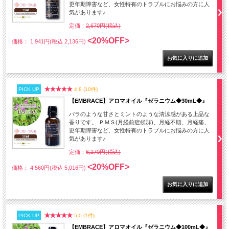
更年期障害など、女性特有のトラブルにお悩みの方に人
気があります♪
定価：
2,670円(税込)
<20%OFF>
価格： 1,941円(税込 2,136円)
PICK UP
4.8 (10件)
【EMBRACE】アロマオイル『ゼラニウム◆30mL◆』
バラのような甘さとミントのような清涼感がある上品な
香りです。 ＰＭＳ(月経前症候群)、月経不順、月経痛、
更年期障害など、女性特有のトラブルにお悩みの方に人
気があります♪
定価：
6,270円(税込)
<20%OFF>
価格： 4,560円(税込 5,016円)
PICK UP
5.0 (1件)
【EMBRACE】アロマオイル『ゼラニウム◆100mL◆』