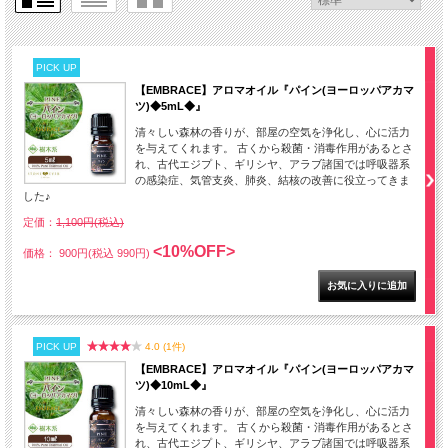
PICK UP
【EMBRACE】アロマオイル『パイン(ヨーロッパアカマ
ツ)◆5mL◆』
清々しい森林の香りが、部屋の空気を浄化し、心に活力
を与えてくれます。 古くから殺菌・消毒作用があるとさ
れ、古代エジプト、ギリシヤ、アラブ諸国では呼吸器系
の感染症、気管支炎、肺炎、結核の改善に役立ってきま
した♪
定価：
1,100円(税込)
<10%OFF>
価格： 900円(税込 990円)
PICK UP
4.0 (1件)
【EMBRACE】アロマオイル『パイン(ヨーロッパアカマ
ツ)◆10mL◆』
清々しい森林の香りが、部屋の空気を浄化し、心に活力
を与えてくれます。 古くから殺菌・消毒作用があるとさ
れ、古代エジプト、ギリシヤ、アラブ諸国では呼吸器系