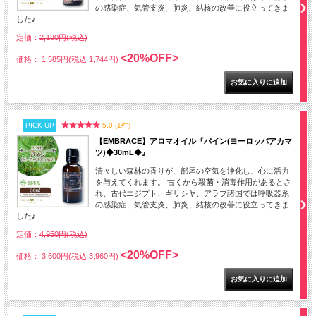
の感染症、気管支炎、肺炎、結核の改善に役立ってきま
した♪
定価：
2,180円(税込)
<20%OFF>
価格： 1,585円(税込 1,744円)
PICK UP
5.0 (1件)
【EMBRACE】アロマオイル『パイン(ヨーロッパアカマ
ツ)◆30mL◆』
清々しい森林の香りが、部屋の空気を浄化し、心に活力
を与えてくれます。 古くから殺菌・消毒作用があるとさ
れ、古代エジプト、ギリシヤ、アラブ諸国では呼吸器系
の感染症、気管支炎、肺炎、結核の改善に役立ってきま
した♪
定価：
4,950円(税込)
<20%OFF>
価格： 3,600円(税込 3,960円)