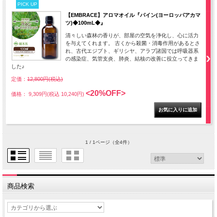
PICK UP
【EMBRACE】アロマオイル『パイン(ヨーロッパアカマ
ツ)◆100mL◆』
清々しい森林の香りが、部屋の空気を浄化し、心に活力
を与えてくれます。 古くから殺菌・消毒作用があるとさ
れ、古代エジプト、ギリシヤ、アラブ諸国では呼吸器系
の感染症、気管支炎、肺炎、結核の改善に役立ってきま
した♪
定価：
12,800円(税込)
<20%OFF>
価格： 9,309円(税込 10,240円)
1 / 1ページ
（全4件）
商品検索