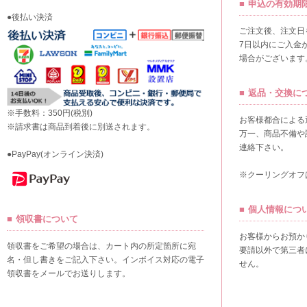
申込の有効期
●後払い決済
ご注文後、注文日
7日以内にご入金
場合がございます
返品・交換に
※手数料：350円(税別)
お客様都合による
※請求書は商品到着後に別送されます。
万一、商品不備や
連絡下さい。
●PayPay(オンライン決済)
※クーリングオフ
個人情報につ
領収書について
お客様からお預か
領収書をご希望の場合は、カート内の所定箇所に宛
要請以外で第三者
名・但し書きをご記入下さい。インボイス対応の電子
せん。
領収書をメールでお送りします。