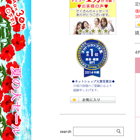
定
価
1
購
4