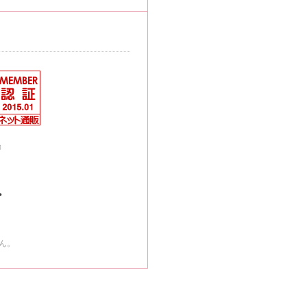
』
>
ん。