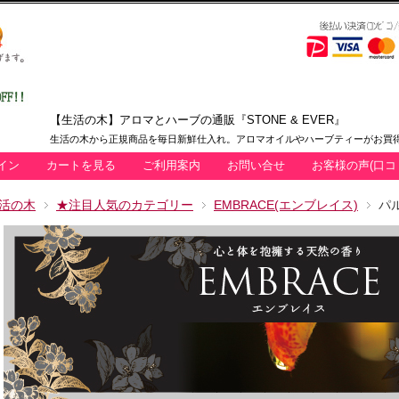
【生活の木】アロマとハーブの通販『STONE & EVER』
生活の木から正規商品を毎日新鮮仕入れ。アロマオイルやハーブティーがお買得
イン
カートを見る
ご利用案内
お問い合せ
お客様の声(口コ
活の木
★注目人気のカテゴリー
EMBRACE(エンブレイス)
パ