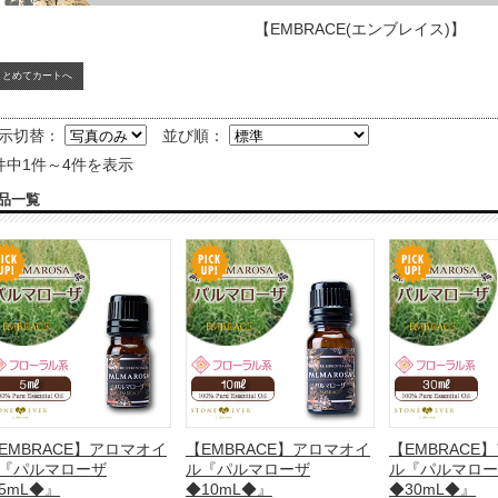
【EMBRACE(エンブレイス)】
示切替：
並び順：
件中1件～4件を表示
品一覧
EMBRACE】アロマオイ
【EMBRACE】アロマオイ
【EMBRACE
『パルマローザ
ル『パルマローザ
ル『パルマロー
5mL◆』
◆10mL◆』
◆30mL◆』