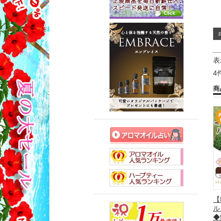
表
4
商
【
ル
◆