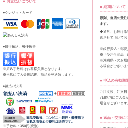
お支払いについて
納期について
●クレジットカード
原則、当店の受注
ます。
◆通常、お届け希
送させて頂いてお
●銀行振込、郵便振替
※銀行振込・郵便
※「受注生産品」
※沖縄県へのお届
る場合がございま
※振込手数料はお客様負担となります。
※当店にて入金確認後、商品を発送致します。
申込の有効期
●後払い決済
ご注文後、注文日
7日以内にご入金
場合がございます
返品・交換に
※手数料：350円(税別)