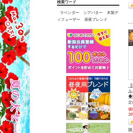
検索ワード
ラベンダー
シアバター
木製デ
ィフューザー
昼夜ブレンド
【
ル
◆
定
価
2
購