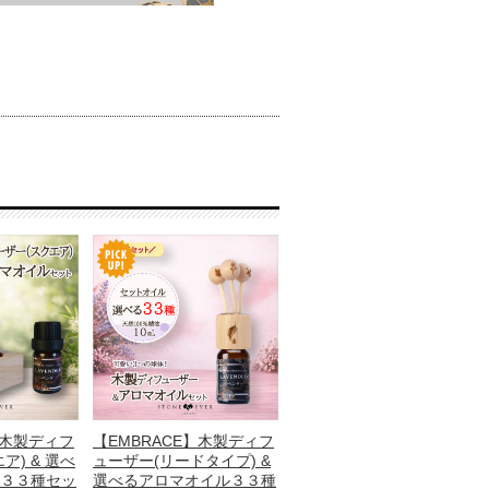
】木製ディフ
【EMBRACE】木製ディフ
ア) & 選べ
ューザー(リードタイプ) &
３３種セッ
選べるアロマオイル３３種