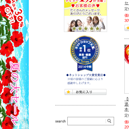
セ
定
価
3
【
選
本
定
価
2