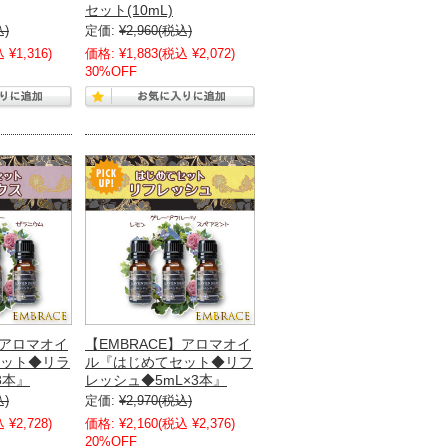
セット(10mL)
込)
定価:
¥2,960
(税込)
 ¥1,316)
価格:
¥1,883
(税込 ¥2,072)
30%OFF
】アロマオイ
【EMBRACE】アロマオイ
ット◆リラ
ル『はじめてセット◆リフ
3本』
レッシュ◆5mL×3本』
込)
定価:
¥2,970
(税込)
 ¥2,728)
価格:
¥2,160
(税込 ¥2,376)
20%OFF