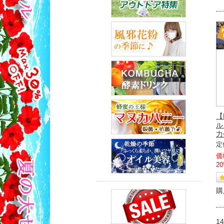
【
ル
力
定
価
2
購
1