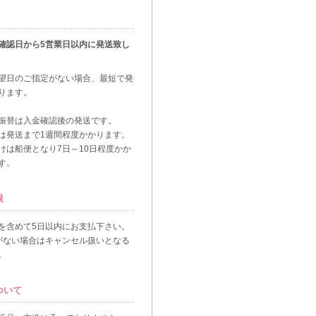
確認日から5営業日以内に発送致し
望日のご指定がない場合、最短で発
ります。
振替は入金確認後の発送です。
は発送まで1週間程度かかります。
けは船便となり7日～10日程度かか
す。
限
を含めて5日以内にお支払下さい。
がない場合はキャンセル扱いとなる
。
ついて