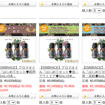
購入数
EMBRACE】アロマオイ
【EMBRACE】アロマオイ
【EMBRACE
『はじめてセット◆瞑想
ル『はじめてセット◆虫・
ル『はじめてセ
5mL×3本』
アウトドア◆5mL×3本』
邪・花粉◆5mL
価:
¥3,520
(税込)
定価:
¥3,080
(税込)
定価:
¥2,970
(税
格:
¥2,560
(税込 ¥2,816)
価格:
¥2,240
(税込 ¥2,464)
価格:
¥2,160
(税込
0%OFF
20%OFF
20%OFF
入数
個
購入数
個
購入数