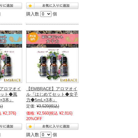
個
購入数
個
】アロマオイ
【EMBRACE】アロマオイ
ット◆風
ル『はじめてセット◆女子
×3本』
力◆5mL×3本』
込)
定価:
¥3,520
(税込)
 ¥2,376)
価格:
¥2,560
(税込 ¥2,816)
20%OFF
個
購入数
個