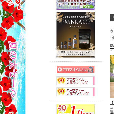
表
1
商
【
ュ
選