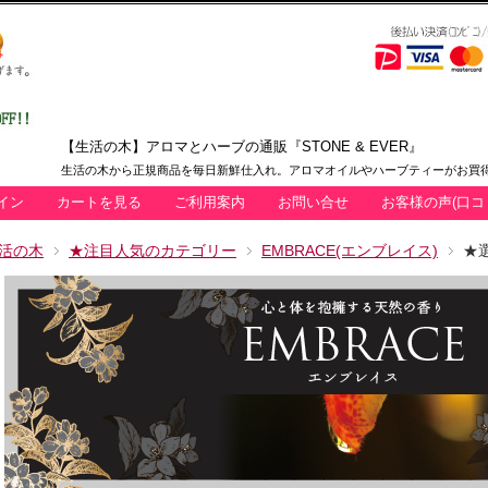
【生活の木】アロマとハーブの通販『STONE & EVER』
生活の木から正規商品を毎日新鮮仕入れ。アロマオイルやハーブティーがお買得
イン
カートを見る
ご利用案内
お問い合せ
お客様の声(口コ
活の木
★注目人気のカテゴリー
EMBRACE(エンブレイス)
★