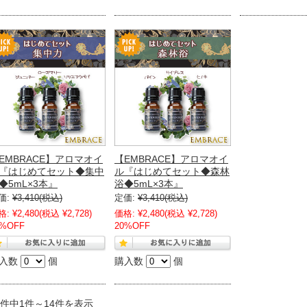
EMBRACE】アロマオイ
【EMBRACE】アロマオイ
『はじめてセット◆集中
ル『はじめてセット◆森林
◆5mL×3本』
浴◆5mL×3本』
価:
¥3,410
(税込)
定価:
¥3,410
(税込)
格:
¥2,480
(税込 ¥2,728)
価格:
¥2,480
(税込 ¥2,728)
0%OFF
20%OFF
入数
個
購入数
個
4件中1件～14件を表示