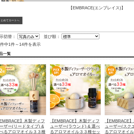
【EMBRACE(エンブレイス)】
示切替：
並び順：
4件中1件～14件を表示
品一覧
EMBRACE】木製ディフ
【EMBRACE】木製ディフ
【EMBRACE
ーザー(リードタイプ) &
ューザー(ラウンド) & 選べ
ューザー(スクエ
べるアロマオイル３３種
るアロマオイル３３種セッ
るアロマオイル