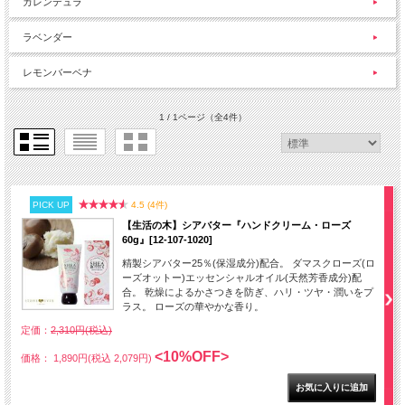
カレンデュラ
ラベンダー
レモンバーベナ
1 / 1ページ
（全4件）
PICK UP
4.5 (4件)
【生活の木】シアバター『ハンドクリーム・ローズ
60g』[12-107-1020]
精製シアバター25％(保湿成分)配合。 ダマスクローズ(ロ
ーズオットー)エッセンシャルオイル(天然芳香成分)配
合。 乾燥によるかさつきを防ぎ、ハリ・ツヤ・潤いをプ
ラス。 ローズの華やかな香り。
定価：
2,310円(税込)
<10%OFF>
価格： 1,890円(税込 2,079円)