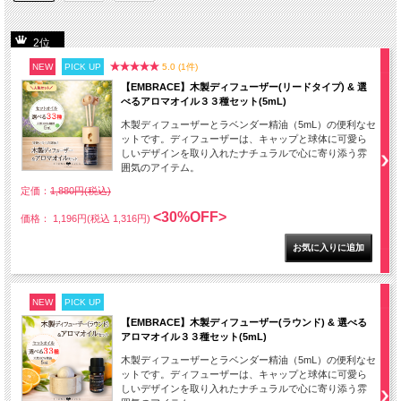
2位
NEW
PICK UP
5.0 (1件)
【EMBRACE】木製ディフューザー(リードタイプ) & 選
べるアロマオイル３３種セット(5mL)
木製ディフューザーとラベンダー精油（5mL）の便利なセ
ットです。ディフューザーは、キャップと球体に可愛ら
しいデザインを取り入れたナチュラルで心に寄り添う雰
囲気のアイテム。
定価：
1,880円(税込)
<30%OFF>
価格： 1,196円(税込 1,316円)
NEW
PICK UP
【EMBRACE】木製ディフューザー(ラウンド) & 選べる
アロマオイル３３種セット(5mL)
木製ディフューザーとラベンダー精油（5mL）の便利なセ
ットです。ディフューザーは、キャップと球体に可愛ら
しいデザインを取り入れたナチュラルで心に寄り添う雰