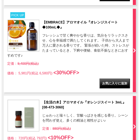
PICK UP
【EMBRACE】アロマオイル『オレンジスイート
◆100mL◆』
フレッシュで甘く爽やかな香りは、気分をリラックスさ
せ、心を幸福感で満たしてくれます。 子供から大人まで
万人に愛される香りです。 緊張が続いた時、ストレスが
たまっているとき、下痢や便秘、食欲不振なときにおす
すめです♪
定価：
9,400円(税込)
<30%OFF>
価格： 5,981円(税込 6,580円)
【生活の木】アロマオイル『オレンジスイート 3mL』
[08-473-3060]
じゅわっと瑞々しく、甘酸っぱさを感じる香り。シーン
を問わず使え、多くの精油と相性がよい♪
定価：
880円(税込)
<10%OFF>
価格： 720円(税込 792円)