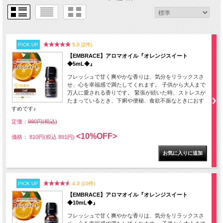
PICK UP
5.0 (2件)
【EMBRACE】アロマオイル『オレンジスイート
◆5mL◆』
フレッシュで甘く爽やかな香りは、気分をリラックスさ
せ、心を幸福感で満たしてくれます。 子供から大人まで
万人に愛される香りです。 緊張が続いた時、ストレスが
たまっているとき、下痢や便秘、食欲不振なときにおす
すめです♪
定価：
990円(税込)
<10%OFF>
価格： 810円(税込 891円)
PICK UP
4.3 (10件)
【EMBRACE】アロマオイル『オレンジスイート
◆10mL◆』
フレッシュで甘く爽やかな香りは、気分をリラックスさ