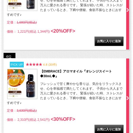
せ、心を幸福感で満たしてくれます。 子供から大人まで
万人に愛される香りです。 緊張が続いた時、ストレスが
たまっているとき、下痢や便秘、食欲不振なときにおす
すめです♪
定価：
1,680円(税込)
<20%OFF>
価格： 1,221円(税込 1,344円)
4位
PICK UP
4.8 (30件)
【EMBRACE】アロマオイル『オレンジスイート
◆30mL◆』
フレッシュで甘く爽やかな香りは、気分をリラックスさ
せ、心を幸福感で満たしてくれます。 子供から大人まで
万人に愛される香りです。 緊張が続いた時、ストレスが
たまっているとき、下痢や便秘、食欲不振なときにおす
すめです♪
定価：
3,630円(税込)
<30%OFF>
価格： 2,310円(税込 2,541円)