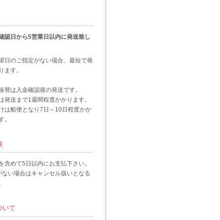
確認日から5営業日以内に発送致し
望日のご指定がない場合、最短で発
ります。
振替は入金確認後の発送です。
は発送まで1週間程度かかります。
けは船便となり7日～10日程度かか
す。
限
を含めて5日以内にお支払下さい。
がない場合はキャンセル扱いとなる
。
ついて