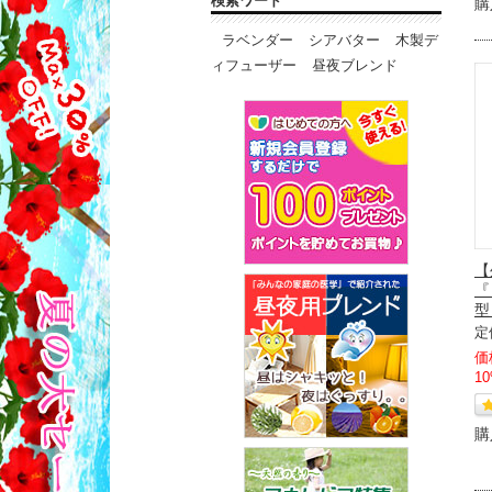
検索ワード
購
ラベンダー
シアバター
木製デ
ィフューザー
昼夜ブレンド
【
『
型 
定
価
1
購