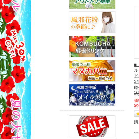
■
ル
ド
3
時
込
価
¥9
購