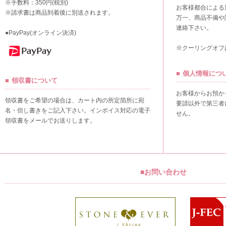
※手数料：350円(税別)
お客様都合による
※請求書は商品到着後に別送されます。
万一、商品不備や
連絡下さい。
●PayPay(オンライン決済)
※クーリングオフ
個人情報につ
領収書について
お客様からお預か
領収書をご希望の場合は、カート内の所定箇所に宛
要請以外で第三者
名・但し書きをご記入下さい。インボイス対応の電子
せん。
領収書をメールでお送りします。
■お問い合わせ