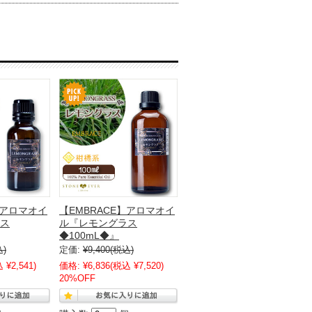
】アロマオイ
【EMBRACE】アロマオイ
ス
ル『レモングラス
◆100mL◆』
込)
定価:
¥9,400
(税込)
 ¥2,541)
価格:
¥6,836
(税込 ¥7,520)
20%OFF