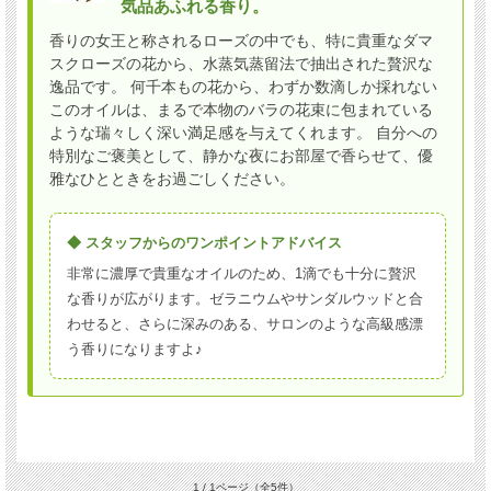
気品あふれる香り。
香りの女王と称されるローズの中でも、特に貴重なダマ
スクローズの花から、水蒸気蒸留法で抽出された贅沢な
逸品です。 何千本もの花から、わずか数滴しか採れない
このオイルは、まるで本物のバラの花束に包まれている
ような瑞々しく深い満足感を与えてくれます。 自分への
特別なご褒美として、静かな夜にお部屋で香らせて、優
雅なひとときをお過ごしください。
◆ スタッフからのワンポイントアドバイス
非常に濃厚で貴重なオイルのため、1滴でも十分に贅沢
な香りが広がります。ゼラニウムやサンダルウッドと合
わせると、さらに深みのある、サロンのような高級感漂
う香りになりますよ♪
1 / 1ページ
（全5件）