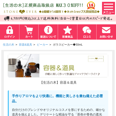
生活の木
>
容器&道具
>
ビーカー
>
ガラスビーカー◆50mL
【生活の木】容器＆道具
手作りアロマをより快適に。機能と美しさを兼ね備えた必需
品。
自分だけのブレンドやオリジナルコスメを形にするための、確かな
道具を揃えました。デリケートな精油を守る「茶色や青色の遮光