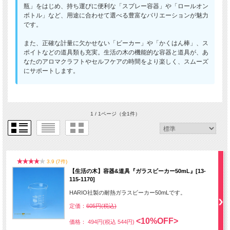
瓶」をはじめ、持ち運びに便利な「スプレー容器」や「ロールオン
ボトル」など、用途に合わせて選べる豊富なバリエーションが魅力
です。
また、正確な計量に欠かせない「ビーカー」や「かくはん棒」、ス
ポイトなどの道具類も充実。生活の木の機能的な容器と道具が、あ
なたのアロマクラフトやセルフケアの時間をより楽しく、スムーズ
にサポートします。
1 / 1ページ
（全1件）
3.9 (7件)
【生活の木】容器&道具『ガラスビーカー50mL』[13-
115-1170]
HARIO社製の耐熱ガラスビーカー50mLです。
定価：
605円(税込)
<10%OFF>
価格： 494円(税込 544円)