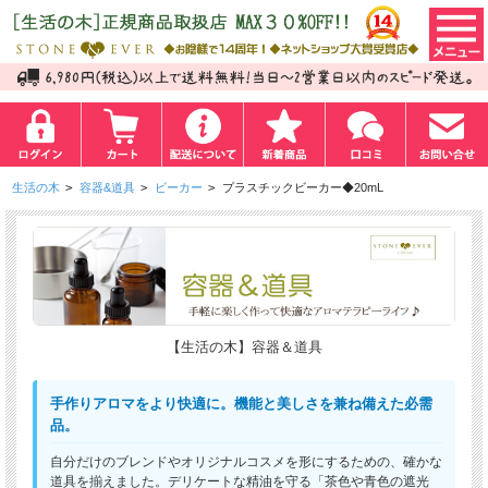
生活の木
>
容器&道具
>
ビーカー
>
プラスチックビーカー◆20mL
【生活の木】容器＆道具
手作りアロマをより快適に。機能と美しさを兼ね備えた必需
品。
自分だけのブレンドやオリジナルコスメを形にするための、確かな
道具を揃えました。デリケートな精油を守る「茶色や青色の遮光