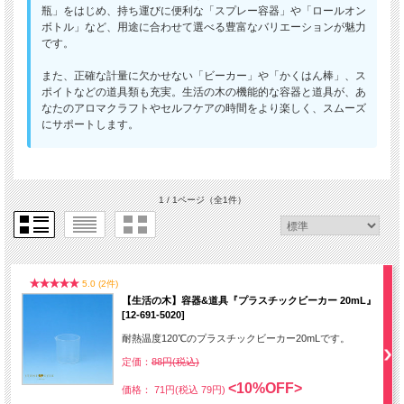
瓶」をはじめ、持ち運びに便利な「スプレー容器」や「ロールオン
ボトル」など、用途に合わせて選べる豊富なバリエーションが魅力
です。
また、正確な計量に欠かせない「ビーカー」や「かくはん棒」、ス
ポイトなどの道具類も充実。生活の木の機能的な容器と道具が、あ
なたのアロマクラフトやセルフケアの時間をより楽しく、スムーズ
にサポートします。
1 / 1ページ
（全1件）
5.0 (2件)
【生活の木】容器&道具『プラスチックビーカー 20mL』
[12-691-5020]
耐熱温度120℃のプラスチックビーカー20mLです。
定価：
88円(税込)
<10%OFF>
価格： 71円(税込 79円)