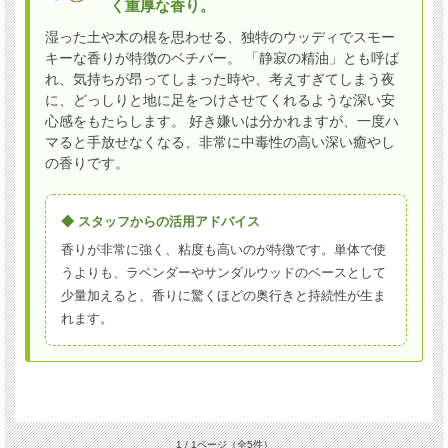
く重厚な香り。
湿った土や木の根を思わせる、独特のウッディでスモー
キーな香りが特徴のベチバー。 「静寂の精油」とも呼ば
れ、気持ちが昂ってしまった時や、考えすぎてしまう夜
に、どっしりと地に足をつけさせてくれるような深い安
心感をもたらします。 好き嫌いは分かれますが、一度ハ
マると手放せなくなる、非常に中毒性の高い深い癒やし
の香りです。
◆ スタッフからの活用アドバイス
香りが非常に強く、粘度も高いのが特徴です。単体で使
うよりも、ラベンダーやサンダルウッドのベースとして
少量加えると、香りに驚くほどの奥行きと持続性が生ま
れます。
1 / 1ページ
（全5件）