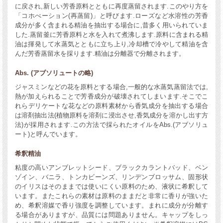
に戻され,新しい芳香原料とともに再度蒸留されます.このやり方を
「コホべーション(再蒸留)」と呼びます.ローズなど水溶性の芳香
成分が多く含まれる精油を抽出する場合に,昔多く用いられていま
した.蒸留釜に芳香原料と水を入れて煮沸します.原料に含まれる精
油は揮発して水蒸気とともに立ち上り,冷却槽で冷やして精油を含
んだ芳香蒸留水を採ります.精油は分離器で分離されます。
Abs. (アブソリュートの略)
ジャスミンなどの花を原料とする場合,一般的な水蒸気蒸留法では,
熱が加えられることで芳香成分が破壊されてしまいます.そこでこ
れらデリケートな花などの原料素材から香気成分を抽出する場合
は溶剤抽出法(植物原料を溶剤に浸出させ,香気成分を溶かし出す方
法)が採用されます.この方法で採られたオイルをAbs.(アブソリュ
ート)と呼んでいます。
希釈精油
粘度の高いアンブレットシード、ブラックカラントバッド、ベン
ゾイン、バニラ、トンカビーンズ、リンデンブロッサム、固形状
のイリスはそのままでは使いにくい原料のため、液状に希釈して
います。またこれらの素材は原料のままだと非常に香りが強いた
め、希釈溶媒で香り強度を調整しています。まれに成分が分離す
る場合がありますが、品質には問題ありません。キャップをしっ