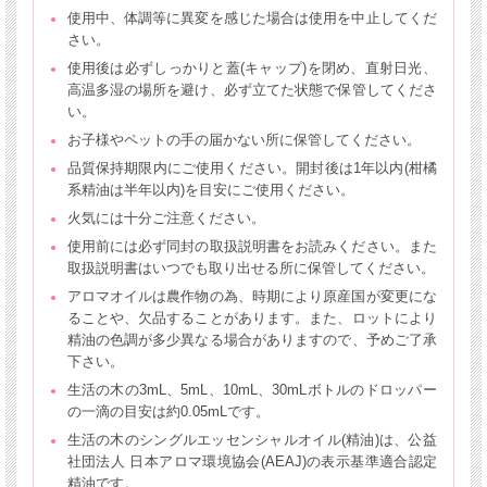
使用中、体調等に異変を感じた場合は使用を中止してくだ
さい。
使用後は必ずしっかりと蓋(キャップ)を閉め、直射日光、
高温多湿の場所を避け、必ず立てた状態で保管してくださ
い。
お子様やペットの手の届かない所に保管してください。
品質保持期限内にご使用ください。開封後は1年以内(柑橘
系精油は半年以内)を目安にご使用ください。
火気には十分ご注意ください。
使用前には必ず同封の取扱説明書をお読みください。また
取扱説明書はいつでも取り出せる所に保管してください。
アロマオイルは農作物の為、時期により原産国が変更にな
ることや、欠品することがあります。また、ロットにより
精油の色調が多少異なる場合がありますので、予めご了承
下さい。
生活の木の3mL、5mL、10mL、30mLボトルのドロッパー
の一滴の目安は約0.05mLです。
生活の木のシングルエッセンシャルオイル(精油)は、公益
社団法人 日本アロマ環境協会(AEAJ)の表示基準適合認定
精油です。