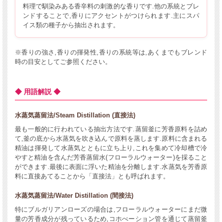
料理で馴染みある香辛料の刺激的な香りです.他の系統とブレ
ンドすることで,香りにアクセントがつけられます.主にスパ
イス類の種子から抽出されます。
※香りの強さ,香りの揮発性,香りの系統等は,あくまでもブレンド
時の目安としてご参照ください。
◆ 用語解説 ◆
水蒸気蒸留法/Steam Distillation (直接法)
最も一般的に行われている抽出方法です.蒸留釜に芳香原料を詰め
て,釜の底から水蒸気を吹き込んで原料を蒸します.原料に含まれる
精油は揮発して水蒸気とともに立ち上り,これを集めて冷却槽で冷
やすと精油を含んだ芳香蒸留水(フローラルウォーター)を採ること
ができます.最後に表面に浮いた精油を分離します.水蒸気を芳香原
料に直接あてることから「直接法」とも呼ばれます。
水蒸気蒸留法/Water Distillation (間接法)
特にブルガリアンローズの場合は,フローラルウォーターにまだ微
量の芳香成分が残っているため,コホべーション管を通じて蒸留釜