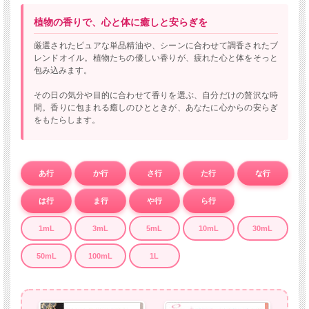
植物の香りで、心と体に癒しと安らぎを
厳選されたピュアな単品精油や、シーンに合わせて調香されたブ
レンドオイル。植物たちの優しい香りが、疲れた心と体をそっと
包み込みます。
その日の気分や目的に合わせて香りを選ぶ、自分だけの贅沢な時
間。香りに包まれる癒しのひとときが、あなたに心からの安らぎ
をもたらします。
あ行
か行
さ行
た行
な行
は行
ま行
や行
ら行
1mL
3mL
5mL
10mL
30mL
50mL
100mL
1L