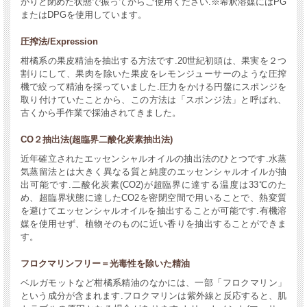
かりと閉めた状態で振ってからご使用ください.※希釈溶媒にはPG
またはDPGを使用しています。
圧搾法/Expression
柑橘系の果皮精油を抽出する方法です.20世紀初頭は、果実を２つ
割りにして、果肉を除いた果皮をレモンジューサーのような圧搾
機で絞って精油を採っていました.圧力をかける円盤にスポンジを
取り付けていたことから、この方法は「スポンジ法」と呼ばれ、
古くから手作業で採油されてきました。
CO２抽出法(超臨界二酸化炭素抽出法)
近年確立されたエッセンシャルオイルの抽出法のひとつです.水蒸
気蒸留法とは大きく異なる質と純度のエッセンシャルオイルが抽
出可能です.二酸化炭素(CO2)が超臨界に達する温度は33℃のた
め、超臨界状態に達したCO2を密閉空間で用いることで、熱変質
を避けてエッセンシャルオイルを抽出することが可能です.有機溶
媒を使用せず、植物そのものに近い香りを抽出することができま
す。
フロクマリンフリー＝光毒性を除いた精油
ベルガモットなど柑橘系精油のなかには、一部「フロクマリン」
という成分が含まれます.フロクマリンは紫外線と反応すると、肌