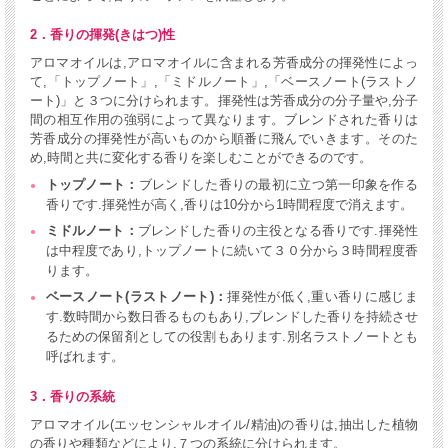
2．香りの揮発(きはつ)性
アロマオイルは,アロマオイルに含まれる芳香成分の揮発性によっ
て,「トップノート」,「ミドルノート」,「ベースノート(ラストノ
ート)」と３つに分けられます。揮発性は芳香成分の分子量や,分子
間の相互作用の強弱によって異なります。ブレンドされた香りは
芳香成分の揮発性が高いものから順番に飛んでいきます。そのた
め,時間と共に変化する香りを楽しむことができるのです。
トップノート：
ブレンドした香りの最初に立つ第一印象を作る
香りです.揮発性が高く,香りは10分から1時間程度で消えます。
ミドルノート：
ブレンドした香りの主役となる香りです.揮発性
は中程度であり,トップノートに続いて３０分から３時間程度香
ります。
ベースノート(ラストノート)：
揮発性が低く,重い香りに感じま
す.数時間から数日香るものもあり,ブレンドした香りを持続させ
るための保留剤としての役割もあります.別名ラストノートとも
呼ばれます。
3．香りの系統
アロマオイル(エッセンシャルオイル/精油)の香りは,抽出した植物
の香りや種類などにより,７つの系統に分けられます。