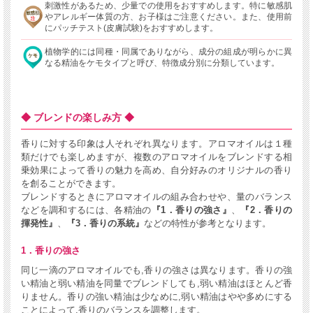
刺激性があるため、少量での使用をおすすめします。特に敏感肌
やアレルギー体質の方、お子様はご注意ください。また、使用前
にパッチテスト(皮膚試験)をおすすめします。
植物学的には同種・同属でありながら、成分の組成が明らかに異
なる精油をケモタイプと呼び、特徴成分別に分類しています。
◆ ブレンドの楽しみ方 ◆
香りに対する印象は人それぞれ異なります。アロマオイルは１種
類だけでも楽しめますが、複数のアロマオイルをブレンドする相
乗効果によって香りの魅力を高め、自分好みのオリジナルの香り
を創ることができます。
ブレンドするときにアロマオイルの組み合わせや、量のバランス
などを調和するには、各精油の
『1．香りの強さ』
、
『2．香りの
揮発性』
、
『3．香りの系統』
などの特性が参考となります。
1．香りの強さ
同じ一滴のアロマオイルでも,香りの強さは異なります。香りの強
い精油と弱い精油を同量でブレンドしても,弱い精油はほとんど香
りません。香りの強い精油は少なめに,弱い精油はやや多めにする
ことによって,香りのバランスを調整します。