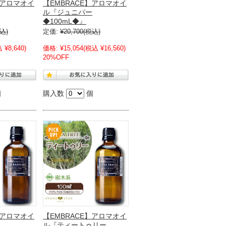
】アロマオイ
【EMBRACE】アロマオイ
ル『ジュニパー
◆100mL◆』
込)
定価:
¥20,700
(税込)
 ¥8,640)
価格:
¥15,054
(税込 ¥16,560)
20%OFF
個
購入数
個
】アロマオイ
【EMBRACE】アロマオイ
ル『ティートゥリー