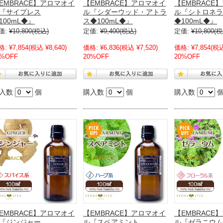
EMBRACE】アロマオイ
【EMBRACE】アロマオイ
【EMBRACE
『サイプレス
ル『シダーウッド・アトラ
ル『シトロネラ
100mL◆』
ス◆100mL◆』
◆100mL◆』
価:
¥10,800
(税込)
定価:
¥9,400
(税込)
定価:
¥10,800
(税
格:
¥7,854
(税込 ¥8,640)
価格:
¥6,836
(税込 ¥7,520)
価格:
¥7,854
(税込
0%OFF
20%OFF
20%OFF
入数
個
購入数
個
購入数
EMBRACE】アロマオイ
【EMBRACE】アロマオイ
【EMBRACE
『ジンジャー
ル『スペアミント
ル『ゼラニウム