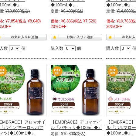
100mL◆』
◆100mL◆』
◆100mL◆』
価:
¥10,800
(税込)
定価:
¥9,400
(税込)
定価:
¥14,800
(税
格:
¥7,854
(税込 ¥8,640)
価格:
¥6,836
(税込 ¥7,520)
価格:
¥10,763
(税
0%OFF
20%OFF
20%OFF
入数
個
購入数
個
購入数
EMBRACE】アロマオイ
【EMBRACE】アロマオイ
【EMBRACE
『パイン(ヨーロッパア
ル『パチュリ◆100mL◆』
ル『パルマロー
マツ)◆100mL◆』
◆100mL◆』
定価:
¥10,800
(税込)