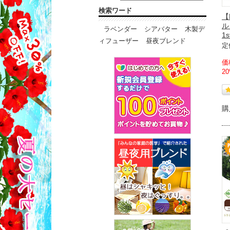
検索ワード
【
ル
ラベンダー
シアバター
木製デ
1
ィフューザー
昼夜ブレンド
定
価
2
購