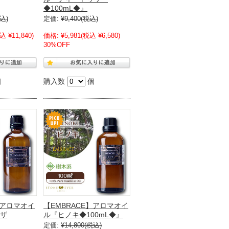
◆100mL◆』
込)
定価:
¥9,400
(税込)
込 ¥11,840)
価格:
¥5,981
(税込 ¥6,580)
30%OFF
個
購入数
個
】アロマオイ
【EMBRACE】アロマオイ
ザ
ル『ヒノキ◆100mL◆』
定価:
¥14,800
(税込)