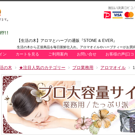
【生活の木】アロマとハーブの通販『STONE & EVER』
生活の木から正規商品を毎日新鮮仕入れ。アロマオイルやハーブティーがお買得
イン
カートを見る
ご利用案内
お問い合せ
お客様の声(口コ
活の木
★注目人気のカテゴリー
プロ業務用
アロマオイル