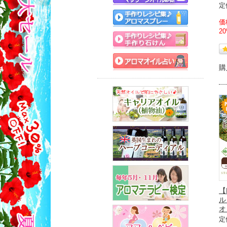
定
価
2
購
【
ル
オ
定