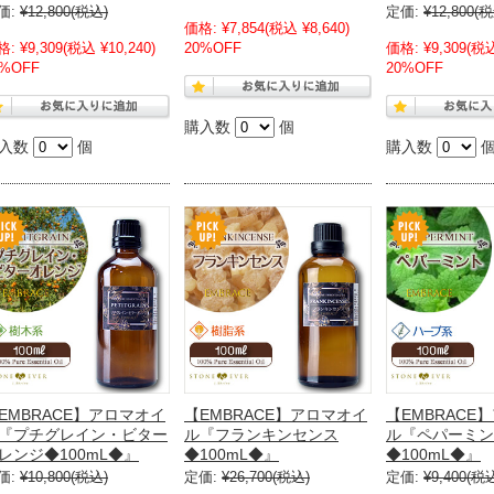
価:
¥12,800
(税込)
定価:
¥12,800
(税
価格:
¥7,854
(税込 ¥8,640)
格:
¥9,309
(税込 ¥10,240)
20%OFF
価格:
¥9,309
(税込
0%OFF
20%OFF
購入数
個
入数
個
購入数
EMBRACE】アロマオイ
【EMBRACE】アロマオイ
【EMBRACE
『プチグレイン・ビター
ル『フランキンセンス
ル『ペパーミン
レンジ◆100mL◆』
◆100mL◆』
◆100mL◆』
価:
¥10,800
(税込)
定価:
¥26,700
(税込)
定価:
¥9,400
(税