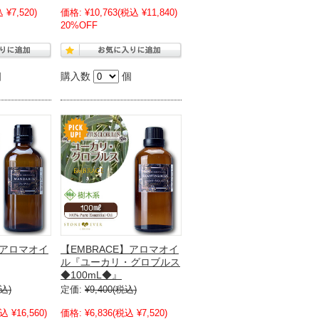
 ¥7,520)
価格:
¥10,763
(税込 ¥11,840)
20%OFF
個
購入数
個
】アロマオイ
【EMBRACE】アロマオイ
ル『ユーカリ・グロブルス
◆100mL◆』
込)
定価:
¥9,400
(税込)
込 ¥16,560)
価格:
¥6,836
(税込 ¥7,520)