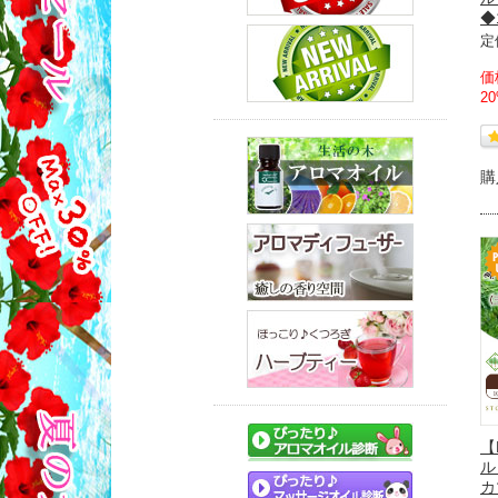
◆
定
価
2
購
【
ル
カ