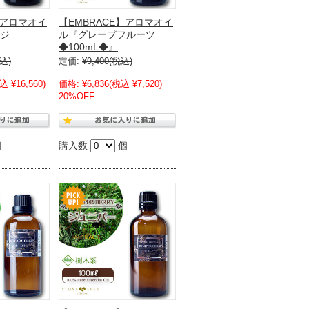
】アロマオイ
【EMBRACE】アロマオイ
ジ
ル『グレープフルーツ
◆100mL◆』
込)
定価:
¥9,400
(税込)
込 ¥16,560)
価格:
¥6,836
(税込 ¥7,520)
20%OFF
個
購入数
個