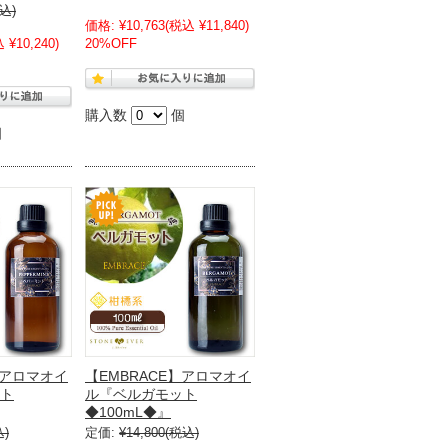
込)
価格:
¥10,763
(税込 ¥11,840)
 ¥10,240)
20%OFF
購入数
個
個
】アロマオイ
【EMBRACE】アロマオイ
ト
ル『ベルガモット
◆100mL◆』
込)
定価:
¥14,800
(税込)