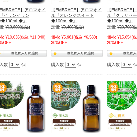
EMBRACE】アロマオイ
【EMBRACE】アロマオイ
【EMBRACE
『イランイラン
ル『オレンジスイート
ル『クラリセー
st◆100mL◆』
◆100mL◆』
◆100mL◆』
価:
¥13,800
(税込)
定価:
¥9,400
(税込)
定価:
¥20,700
(税
格:
¥10,036
(税込 ¥11,040)
価格:
¥5,981
(税込 ¥6,580)
価格:
¥15,054
(税
0%OFF
30%OFF
20%OFF
入数
個
購入数
個
購入数