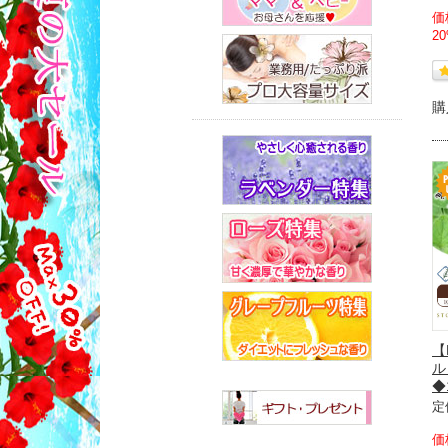
価
2
購
【
ル
◆
定
価