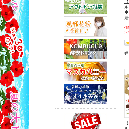
【
ル
◆
定
価
2
購
【
ル