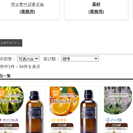
マッサージオイル
基材
(業務用)
(業務用)
示切替：
並び順：
4件中1件～34件を表示
品一覧