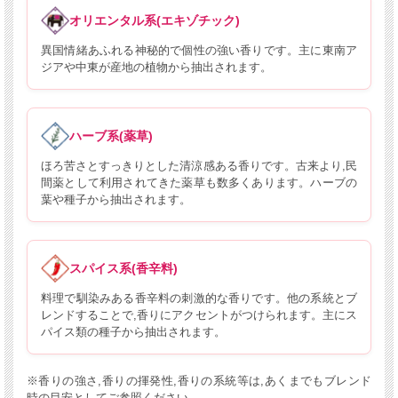
オリエンタル系(エキゾチック)
異国情緒あふれる神秘的で個性の強い香りです。主に東南ア
ジアや中東が産地の植物から抽出されます。
ハーブ系(薬草)
ほろ苦さとすっきりとした清涼感ある香りです。古来より,民
間薬として利用されてきた薬草も数多くあります。ハーブの
葉や種子から抽出されます。
スパイス系(香辛料)
料理で馴染みある香辛料の刺激的な香りです。他の系統とブ
レンドすることで,香りにアクセントがつけられます。主にス
パイス類の種子から抽出されます。
※香りの強さ,香りの揮発性,香りの系統等は,あくまでもブレンド
時の目安としてご参照ください。