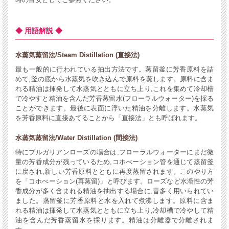
◆ 用語解説 ◆
水蒸気蒸留法/Steam Distillation (直接法)
最も一般的に行われている抽出方法です。蒸留釜に芳香原料を詰
めて,釜の底から水蒸気を吹き込んで原料を蒸します。原料に含ま
れる精油は揮発して水蒸気とともに立ち上り,これを集めて冷却槽
で冷やすと精油を含んだ芳香蒸留水(フローラルウォーター)を採る
ことができます。最後に表面に浮いた精油を分離します。水蒸気
を芳香原料に直接あてることから「直接法」とも呼ばれます。
水蒸気蒸留法/Water Distillation (間接法)
特にブルガリアンローズの場合は,フローラルウォーターにまだ微
量の芳香成分が残っているため,コホべーション管を通じて蒸留釜
に戻され,新しい芳香原料とともに再度蒸留されます。このやり方
を「コホべーション(再蒸留)」と呼びます。ローズなど水溶性の芳
香成分が多く含まれる精油を抽出する場合に,昔多く用いられてい
ました。蒸留釜に芳香原料と水を入れて煮沸します。原料に含ま
れる精油は揮発して水蒸気とともに立ち上り,冷却槽で冷やして精
油を含んだ芳香蒸留水を採ります。精油は分離器で分離されま