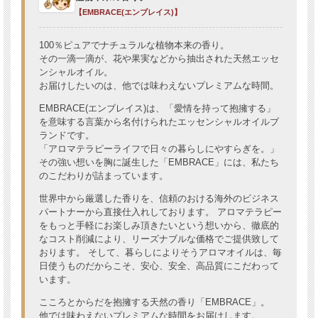
【EMBRACE(エンブレイス)】
100％ピュアでナチュラルな植物本来の香り。
その一滴一滴が、花や果実などから抽出された天然エッセ
ンシャルオイル。
お届けしたいのは、他では味わえないプレミアムな時間。
EMBRACE(エンブレイス)は、「愛情を持って抱擁する」
を意味する言葉から名付けられたエッセンシャルオイルブ
ランドです。
「アロマテラピーライフで日々の暮らしにやすらぎを。」
その強い想いを胸に誕生した「EMBRACE」には、私たち
のこだわりが詰まっています。
世界中から厳選した香りを、信頼のおける海外のビジネス
パートナーから直接仕入れしております。 アロマテラピー
をもっと手軽にお楽しみ頂きたいという想いから、徹底的
なコスト削減により、リーズナブルな価格でご提供致して
おります。 そして、暮らしによりそうアロマオイルは、毎
日使うものだからこそ、安心、安全、高品質にこだわって
います。
こころとからだを抱擁する天然の香り「EMBRACE」。
他では味わえないプレミアムな時間をお届けします。