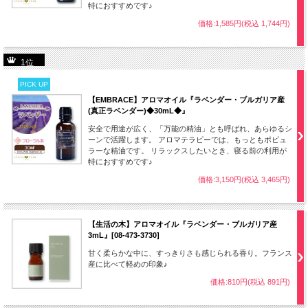
特におすすめです♪
価格:1,585円(税込 1,744円)
1位
PICK UP
【EMBRACE】アロマオイル『ラベンダー・ブルガリア産
(真正ラベンダー)◆30mL◆』
安全で用途が広く、「万能の精油」とも呼ばれ、あらゆるシ
ーンで活躍します。 アロマテラピーでは、もっともポピュ
ラーな精油です。 リラックスしたいとき、寝る前の利用が
特におすすめです♪
価格:3,150円(税込 3,465円)
【生活の木】アロマオイル『ラベンダー・ブルガリア産
3mL』[08-473-3730]
甘く柔らかな中に、すっきりさも感じられる香り。フランス
産に比べて軽めの印象♪
価格:810円(税込 891円)