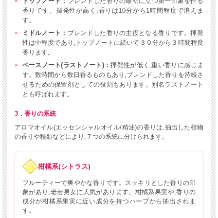
トップノート：
ブレンドした香りの最初に立つ第一印象を作る
香りです。揮発性が高く,香りは10分から1時間程度で消えま
す。
ミドルノート：
ブレンドした香りの主役となる香りです。揮発
性は中程度であり,トップノートに続いて３０分から３時間程度
香ります。
ベースノート(ラストノート)：
揮発性が低く,重い香りに感じま
す。数時間から数日香るものもあり,ブレンドした香りを持続さ
せるための保留剤としての役割もあります。別名ラストノート
とも呼ばれます。
3．香りの系統
アロマオイル(エッセンシャルオイル/精油)の香りは,抽出した植物
の香りや種類などにより,７つの系統に分けられます。
柑橘系(シトラス)
フルーティーで爽やかな香りです。スッキリとした香りの印
象があり,老若男女に人気があります。柑橘系果実や,香りの
成分が柑橘系果実に近い成分を持つハーブから抽出されま
す。