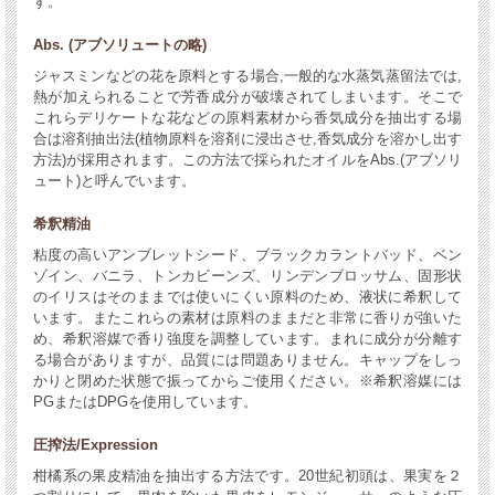
す。
Abs. (アブソリュートの略)
ジャスミンなどの花を原料とする場合,一般的な水蒸気蒸留法では,
熱が加えられることで芳香成分が破壊されてしまいます。そこで
これらデリケートな花などの原料素材から香気成分を抽出する場
合は溶剤抽出法(植物原料を溶剤に浸出させ,香気成分を溶かし出す
方法)が採用されます。この方法で採られたオイルをAbs.(アブソリ
ュート)と呼んでいます。
希釈精油
粘度の高いアンブレットシード、ブラックカラントバッド、ベン
ゾイン、バニラ、トンカビーンズ、リンデンブロッサム、固形状
のイリスはそのままでは使いにくい原料のため、液状に希釈して
います。またこれらの素材は原料のままだと非常に香りが強いた
め、希釈溶媒で香り強度を調整しています。まれに成分が分離す
る場合がありますが、品質には問題ありません。キャップをしっ
かりと閉めた状態で振ってからご使用ください。※希釈溶媒には
PGまたはDPGを使用しています。
圧搾法/Expression
柑橘系の果皮精油を抽出する方法です。20世紀初頭は、果実を２