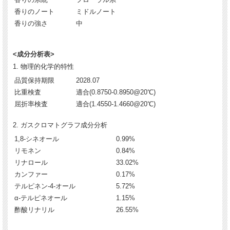
香りのノート
ミドルノート
香りの強さ
中
<成分分析表>
1. 物理的化学的特性
品質保持期限
2028.07
比重検査
適合(0.8750-0.8950@20℃)
屈折率検査
適合(1.4550-1.4660@20℃)
2. ガスクロマトグラフ成分分析
1,8-シネオール
0.99%
リモネン
0.84%
リナロール
33.02%
カンファー
0.17%
テルピネン-4-オール
5.72%
α-テルピネオール
1.15%
酢酸リナリル
26.55%