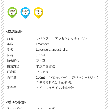
<商品詳細>
品名
ラベンダー エッセンシャルオイル
英名
Lavender
学名
Lavandula angustifolia
科名
シソ科
抽出部位
花・葉
抽出方法
水蒸気蒸留法
原産国
ブルガリア
内容量
100mL (ドロッパー付、袋パッケージ入り)
※成分分析表は下記参照。
販売元
アイ・シュライン株式会社
<香りの特徴>
香りの系統
フローラル系