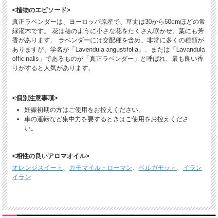
<植物のエピソード>
真正ラベンダーは、ヨーロッパ原産で、草丈は30から60cmほどの常
緑灌木です。 花は穂のように小さな花をたくさん咲かせ、葉にも芳
香があります。 ラベンダーには交配種を含め、非常に多くの種類が
ありますが、学名が「Lavendula angustifolia」、または「Lavandula
officinalis」であるものが「真正ラベンダー」と呼ばれ、最も良い香
りがすると人気があります。
<個別注意事項>
妊娠初期の方はご使用をお控えください。
車の運転など集中力を要するときはご使用をお控えくださ
い。
<相性の良いアロマオイル>
オレンジスイート
、
カモマイル・ローマン
、
ベルガモット
、
イラン
イラン