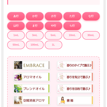
あ行
か行
さ行
た行
な行
は行
ま行
や行
ら行
1mL
3mL
5mL
10mL
30mL
50mL
100mL
1L