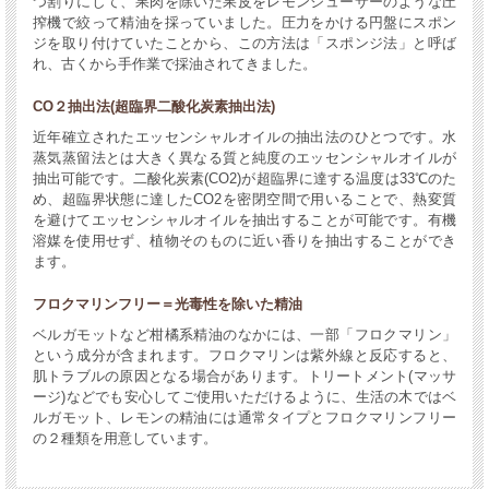
つ割りにして、果肉を除いた果皮をレモンジューサーのような圧
搾機で絞って精油を採っていました。圧力をかける円盤にスポン
ジを取り付けていたことから、この方法は「スポンジ法」と呼ば
れ、古くから手作業で採油されてきました。
CO２抽出法(超臨界二酸化炭素抽出法)
近年確立されたエッセンシャルオイルの抽出法のひとつです。水
蒸気蒸留法とは大きく異なる質と純度のエッセンシャルオイルが
抽出可能です。二酸化炭素(CO2)が超臨界に達する温度は33℃のた
め、超臨界状態に達したCO2を密閉空間で用いることで、熱変質
を避けてエッセンシャルオイルを抽出することが可能です。有機
溶媒を使用せず、植物そのものに近い香りを抽出することができ
ます。
フロクマリンフリー＝光毒性を除いた精油
ベルガモットなど柑橘系精油のなかには、一部「フロクマリン」
という成分が含まれます。フロクマリンは紫外線と反応すると、
肌トラブルの原因となる場合があります。トリートメント(マッサ
ージ)などでも安心してご使用いただけるように、生活の木ではベ
ルガモット、レモンの精油には通常タイプとフロクマリンフリー
の２種類を用意しています。