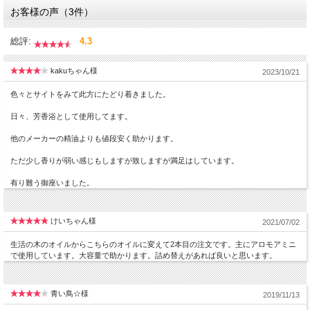
お客様の声（3件）
総評:
4.3
kakuちゃん様
2023/10/21
色々とサイトをみて此方にたどり着きました。
日々、芳香浴として使用してます。
他のメーカーの精油よりも値段安く助かります。
ただ少し香りが弱い感じもしますが致しますが満足はしています。
有り難う御座いました。
けいちゃん様
2021/07/02
生活の木のオイルからこちらのオイルに変えて2本目の注文です。主にアロモアミニ
で使用しています。大容量で助かります。詰め替えがあれば良いと思います。
青い鳥☆様
2019/11/13