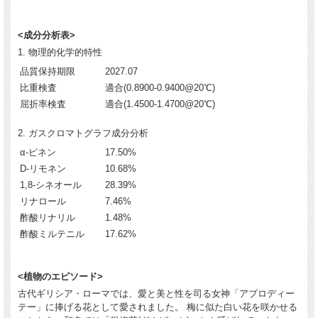
<成分分析表>
1. 物理的化学的特性
品質保持期限
2027.07
比重検査
適合(0.8900-0.9400@20℃)
屈折率検査
適合(1.4500-1.4700@20℃)
2. ガスクロマトグラフ成分分析
α-ピネン
17.50%
D-リモネン
10.68%
1,8-シネオール
28.39%
リナロール
7.46%
酢酸リナリル
1.48%
酢酸ミルテニル
17.62%
<植物のエピソード>
古代ギリシア・ローマでは、愛と美と性を司る女神「アプロディー
テー」に捧げる花として愛されました。 梅に似た白い花を咲かせる