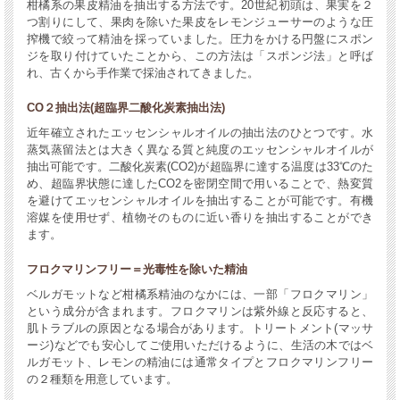
柑橘系の果皮精油を抽出する方法です。20世紀初頭は、果実を２
つ割りにして、果肉を除いた果皮をレモンジューサーのような圧
搾機で絞って精油を採っていました。圧力をかける円盤にスポン
ジを取り付けていたことから、この方法は「スポンジ法」と呼ば
れ、古くから手作業で採油されてきました。
CO２抽出法(超臨界二酸化炭素抽出法)
近年確立されたエッセンシャルオイルの抽出法のひとつです。水
蒸気蒸留法とは大きく異なる質と純度のエッセンシャルオイルが
抽出可能です。二酸化炭素(CO2)が超臨界に達する温度は33℃のた
め、超臨界状態に達したCO2を密閉空間で用いることで、熱変質
を避けてエッセンシャルオイルを抽出することが可能です。有機
溶媒を使用せず、植物そのものに近い香りを抽出することができ
ます。
フロクマリンフリー＝光毒性を除いた精油
ベルガモットなど柑橘系精油のなかには、一部「フロクマリン」
という成分が含まれます。フロクマリンは紫外線と反応すると、
肌トラブルの原因となる場合があります。トリートメント(マッサ
ージ)などでも安心してご使用いただけるように、生活の木ではベ
ルガモット、レモンの精油には通常タイプとフロクマリンフリー
の２種類を用意しています。