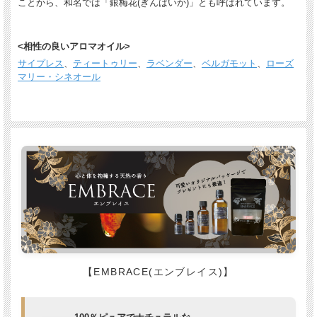
ことから、和名では「銀梅花(ぎんばいか)」とも呼ばれています。
<相性の良いアロマオイル>
サイプレス
、
ティートゥリー
、
ラベンダー
、
ベルガモット
、
ローズ
マリー・シネオール
【EMBRACE(エンブレイス)】