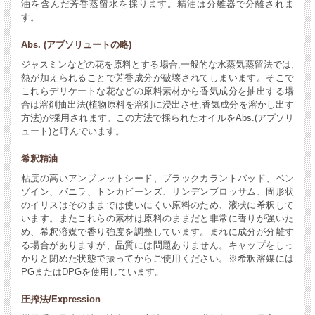
油を含んだ芳香蒸留水を採ります。精油は分離器で分離されま
す。
Abs. (アブソリュートの略)
ジャスミンなどの花を原料とする場合,一般的な水蒸気蒸留法では,
熱が加えられることで芳香成分が破壊されてしまいます。そこで
これらデリケートな花などの原料素材から香気成分を抽出する場
合は溶剤抽出法(植物原料を溶剤に浸出させ,香気成分を溶かし出す
方法)が採用されます。この方法で採られたオイルをAbs.(アブソリ
ュート)と呼んでいます。
希釈精油
粘度の高いアンブレットシード、ブラックカラントバッド、ベン
ゾイン、バニラ、トンカビーンズ、リンデンブロッサム、固形状
のイリスはそのままでは使いにくい原料のため、液状に希釈して
います。またこれらの素材は原料のままだと非常に香りが強いた
め、希釈溶媒で香り強度を調整しています。まれに成分が分離す
る場合がありますが、品質には問題ありません。キャップをしっ
かりと閉めた状態で振ってからご使用ください。※希釈溶媒には
PGまたはDPGを使用しています。
圧搾法/Expression