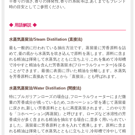
※香りの強さ,香りの揮発性,香りの系統等は,あくまでもブレンド
時の目安としてご参照ください。
◆ 用語解説 ◆
水蒸気蒸留法/Steam Distillation (直接法)
最も一般的に行われている抽出方法です。蒸留釜に芳香原料を詰
めて,釜の底から水蒸気を吹き込んで原料を蒸します。原料に含ま
れる精油は揮発して水蒸気とともに立ち上り,これを集めて冷却槽
で冷やすと精油を含んだ芳香蒸留水(フローラルウォーター)を採る
ことができます。最後に表面に浮いた精油を分離します。水蒸気
を芳香原料に直接あてることから「直接法」とも呼ばれます。
水蒸気蒸留法/Water Distillation (間接法)
特にブルガリアンローズの場合は,フローラルウォーターにまだ微
量の芳香成分が残っているため,コホべーション管を通じて蒸留釜
に戻され,新しい芳香原料とともに再度蒸留されます。このやり方
を「コホべーション(再蒸留)」と呼びます。ローズなど水溶性の芳
香成分が多く含まれる精油を抽出する場合に,昔多く用いられてい
ました。蒸留釜に芳香原料と水を入れて煮沸します。原料に含ま
れる精油は揮発して水蒸気とともに立ち上り,冷却槽で冷やして精