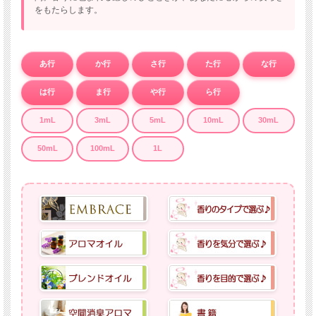
をもたらします。
あ行
か行
さ行
た行
な行
は行
ま行
や行
ら行
1mL
3mL
5mL
10mL
30mL
50mL
100mL
1L