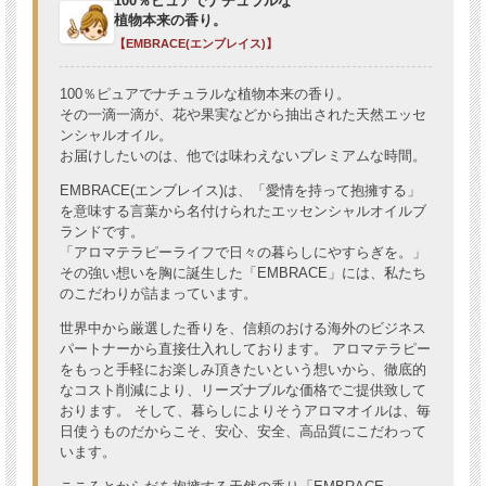
100％ピュアでナチュラルな
植物本来の香り。
【EMBRACE(エンブレイス)】
100％ピュアでナチュラルな植物本来の香り。
その一滴一滴が、花や果実などから抽出された天然エッセ
ンシャルオイル。
お届けしたいのは、他では味わえないプレミアムな時間。
EMBRACE(エンブレイス)は、「愛情を持って抱擁する」
を意味する言葉から名付けられたエッセンシャルオイルブ
ランドです。
「アロマテラピーライフで日々の暮らしにやすらぎを。」
その強い想いを胸に誕生した「EMBRACE」には、私たち
のこだわりが詰まっています。
世界中から厳選した香りを、信頼のおける海外のビジネス
パートナーから直接仕入れしております。 アロマテラピー
をもっと手軽にお楽しみ頂きたいという想いから、徹底的
なコスト削減により、リーズナブルな価格でご提供致して
おります。 そして、暮らしによりそうアロマオイルは、毎
日使うものだからこそ、安心、安全、高品質にこだわって
います。