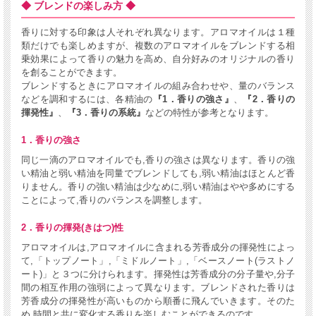
◆ ブレンドの楽しみ方 ◆
香りに対する印象は人それぞれ異なります。アロマオイルは１種
類だけでも楽しめますが、複数のアロマオイルをブレンドする相
乗効果によって香りの魅力を高め、自分好みのオリジナルの香り
を創ることができます。
ブレンドするときにアロマオイルの組み合わせや、量のバランス
などを調和するには、各精油の
『1．香りの強さ』
、
『2．香りの
揮発性』
、
『3．香りの系統』
などの特性が参考となります。
1．香りの強さ
同じ一滴のアロマオイルでも,香りの強さは異なります。香りの強
い精油と弱い精油を同量でブレンドしても,弱い精油はほとんど香
りません。香りの強い精油は少なめに,弱い精油はやや多めにする
ことによって,香りのバランスを調整します。
2．香りの揮発(きはつ)性
アロマオイルは,アロマオイルに含まれる芳香成分の揮発性によっ
て,「トップノート」,「ミドルノート」,「ベースノート(ラストノ
ート)」と３つに分けられます。揮発性は芳香成分の分子量や,分子
間の相互作用の強弱によって異なります。ブレンドされた香りは
芳香成分の揮発性が高いものから順番に飛んでいきます。そのた
め,時間と共に変化する香りを楽しむことができるのです。