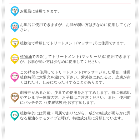
お風呂に使用できます。
お風呂に使用できますが、お肌が弱い方は少なめに使用してくだ
さい。
植物油
で希釈してトリートメント(マッサージ)に使用できます。
植物油
で希釈してトリートメント(マッサージ)に使用できます
が、お肌が弱い方は少なめに使用してください。
この精油を使用してトリートメント(マッサージ)した場合、使用
後数時間は太陽光を避けて下さい。紫外線にあたると、皮膚が赤
くはれたり、しみになったりすることがあります。
刺激性があるため、少量での使用をおすすめします。特に敏感肌
やアレルギー体質の方、お子様はご注意ください。また、使用前
にパッチテスト(皮膚試験)をおすすめします。
植物学的には同種・同属でありながら、成分の組成が明らかに異
なる精油をケモタイプと呼び、特徴成分別に分類しています。