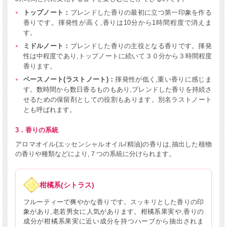
トップノート：
ブレンドした香りの最初に立つ第一印象を作る
香りです。揮発性が高く,香りは10分から1時間程度で消えま
す。
ミドルノート：
ブレンドした香りの主役となる香りです。揮発
性は中程度であり,トップノートに続いて３０分から３時間程度
香ります。
ベースノート(ラストノート)：
揮発性が低く,重い香りに感じま
す。数時間から数日香るものもあり,ブレンドした香りを持続さ
せるための保留剤としての役割もあります。別名ラストノート
とも呼ばれます。
3．香りの系統
アロマオイル(エッセンシャルオイル/精油)の香りは,抽出した植物
の香りや種類などにより,７つの系統に分けられます。
柑橘系(シトラス)
フルーティーで爽やかな香りです。スッキリとした香りの印
象があり,老若男女に人気があります。柑橘系果実や,香りの
成分が柑橘系果実に近い成分を持つハーブから抽出されま