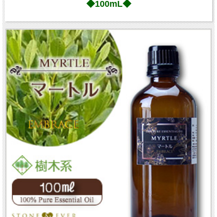
◆100mL◆