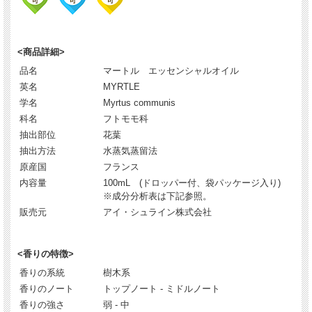
<商品詳細>
品名
マートル エッセンシャルオイル
英名
MYRTLE
学名
Myrtus communis
科名
フトモモ科
抽出部位
花葉
抽出方法
水蒸気蒸留法
原産国
フランス
内容量
100mL (ドロッパー付、袋パッケージ入り)
※成分分析表は下記参照。
販売元
アイ・シュライン株式会社
<香りの特徴>
香りの系統
樹木系
香りのノート
トップノート - ミドルノート
香りの強さ
弱 - 中