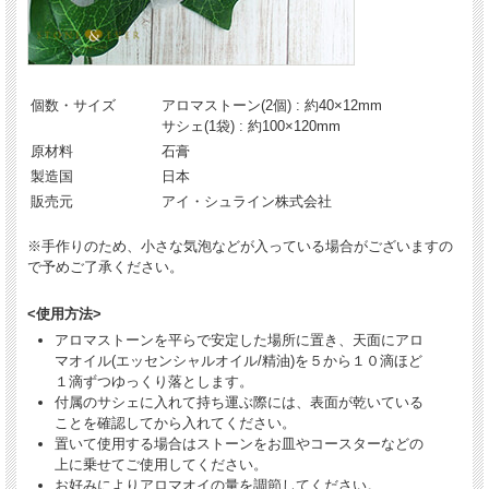
個数・サイズ
アロマストーン(2個) : 約40×12mm
サシェ(1袋) : 約100×120mm
原材料
石膏
製造国
日本
販売元
アイ・シュライン株式会社
※手作りのため、小さな気泡などが入っている場合がございますの
で予めご了承ください。
<使用方法>
アロマストーンを平らで安定した場所に置き、天面にアロ
マオイル(エッセンシャルオイル/精油)を５から１０滴ほど
１滴ずつゆっくり落とします。
付属のサシェに入れて持ち運ぶ際には、表面が乾いている
ことを確認してから入れてください。
置いて使用する場合はストーンをお皿やコースターなどの
上に乗せてご使用してください。
お好みによりアロマオイの量を調節してください。