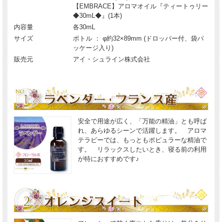
【EMBRACE】アロマオイル『ティートゥリー
◆30mL◆』(1本)
内容量
各30mL
サイズ
ボトル ： φ約32×89mm (ドロッパー付、袋パ
ッケージ入り)
販売元
アイ・シュライン株式会社
安全で用途が広く、「万能の精油」とも呼ば
れ、あらゆるシーンで活躍します。 アロマ
テラピーでは、もっともポピュラーな精油で
す。 リラックスしたいとき、寝る前の利用
が特におすすめです♪