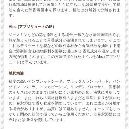
れる精油は揮発して水蒸気とともに立ち上り,冷却槽で冷やして精
油を含んだ芳香蒸留水を採ります。精油は分離器で分離されま
す。
Abs. (アブソリュートの略)
ジャスミンなどの花を原料とする場合,一般的な水蒸気蒸留法では,
熱が加えられることで芳香成分が破壊されてしまいます。そこで
これらデリケートな花などの原料素材から香気成分を抽出する場
合は溶剤抽出法(植物原料を溶剤に浸出させ,香気成分を溶かし出す
方法)が採用されます。この方法で採られたオイルをAbs.(アブソリ
ュート)と呼んでいます。
希釈精油
粘度の高いアンブレットシード、ブラックカラントバッド、ベン
ゾイン、バニラ、トンカビーンズ、リンデンブロッサム、固形状
のイリスはそのままでは使いにくい原料のため、液状に希釈して
います。またこれらの素材は原料のままだと非常に香りが強いた
め、希釈溶媒で香り強度を調整しています。まれに成分が分離す
る場合がありますが、品質には問題ありません。キャップをしっ
かりと閉めた状態で振ってからご使用ください。※希釈溶媒には
PGまたはDPGを使用しています。