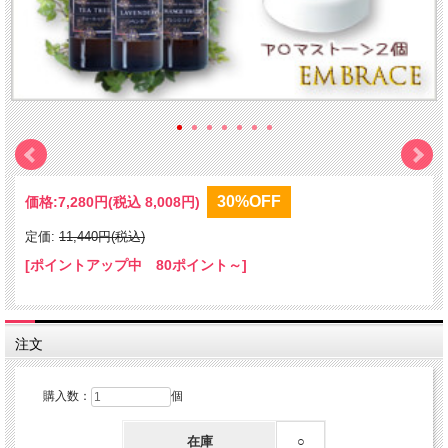
30%OFF
価格:
7,280円
(税込 8,008円)
定価:
11,440円(税込)
[ポイントアップ中 80ポイント～]
注文
購入数：
個
在庫
○