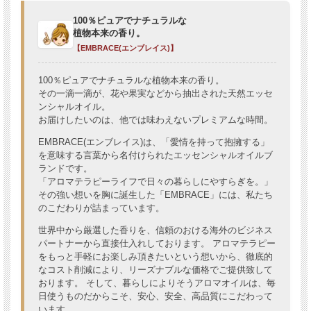
100％ピュアでナチュラルな
植物本来の香り。
【EMBRACE(エンブレイス)】
100％ピュアでナチュラルな植物本来の香り。
その一滴一滴が、花や果実などから抽出された天然エッセ
ンシャルオイル。
お届けしたいのは、他では味わえないプレミアムな時間。
EMBRACE(エンブレイス)は、「愛情を持って抱擁する」
を意味する言葉から名付けられたエッセンシャルオイルブ
ランドです。
「アロマテラピーライフで日々の暮らしにやすらぎを。」
その強い想いを胸に誕生した「EMBRACE」には、私たち
のこだわりが詰まっています。
世界中から厳選した香りを、信頼のおける海外のビジネス
パートナーから直接仕入れしております。 アロマテラピー
をもっと手軽にお楽しみ頂きたいという想いから、徹底的
なコスト削減により、リーズナブルな価格でご提供致して
おります。 そして、暮らしによりそうアロマオイルは、毎
日使うものだからこそ、安心、安全、高品質にこだわって
います。