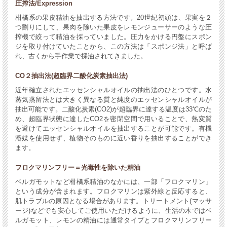
圧搾法/Expression
柑橘系の果皮精油を抽出する方法です。20世紀初頭は、果実を２
つ割りにして、果肉を除いた果皮をレモンジューサーのような圧
搾機で絞って精油を採っていました。圧力をかける円盤にスポン
ジを取り付けていたことから、この方法は「スポンジ法」と呼ば
れ、古くから手作業で採油されてきました。
CO２抽出法(超臨界二酸化炭素抽出法)
近年確立されたエッセンシャルオイルの抽出法のひとつです。水
蒸気蒸留法とは大きく異なる質と純度のエッセンシャルオイルが
抽出可能です。二酸化炭素(CO2)が超臨界に達する温度は33℃のた
め、超臨界状態に達したCO2を密閉空間で用いることで、熱変質
を避けてエッセンシャルオイルを抽出することが可能です。有機
溶媒を使用せず、植物そのものに近い香りを抽出することができ
ます。
フロクマリンフリー＝光毒性を除いた精油
ベルガモットなど柑橘系精油のなかには、一部「フロクマリン」
という成分が含まれます。フロクマリンは紫外線と反応すると、
肌トラブルの原因となる場合があります。トリートメント(マッサ
ージ)などでも安心してご使用いただけるように、生活の木ではベ
ルガモット、レモンの精油には通常タイプとフロクマリンフリー