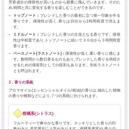
芳香成分の揮発性が高いものから順番に飛んでいきます。そのた
め,時間と共に変化する香りを楽しむことができるのです。
トップノート：
ブレンドした香りの最初に立つ第一印象を作る
香りです。揮発性が高く,香りは10分から1時間程度で消えま
す。
ミドルノート：
ブレンドした香りの主役となる香りです。揮発
性は中程度であり,トップノートに続いて３０分から３時間程度
香ります。
ベースノート(ラストノート)：
揮発性が低く,重い香りに感じま
す。数時間から数日香るものもあり,ブレンドした香りを持続さ
せるための保留剤としての役割もあります。別名ラストノート
とも呼ばれます。
3．香りの系統
アロマオイル(エッセンシャルオイル/精油)の香りは,抽出した植物
の香りや種類などにより,７つの系統に分けられます。
柑橘系(シトラス)
フルーティーで爽やかな香りです。スッキリとした香りの印
象があり,老若男女に人気があります。柑橘系果実や,香りの