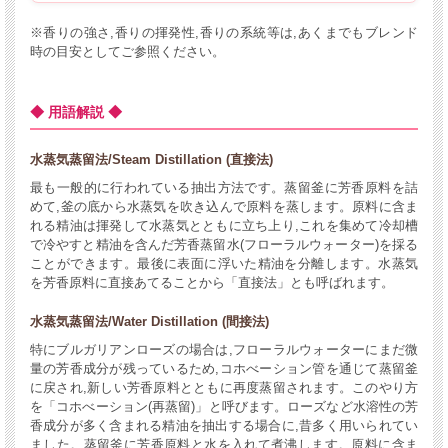
※香りの強さ,香りの揮発性,香りの系統等は,あくまでもブレンド
時の目安としてご参照ください。
◆ 用語解説 ◆
水蒸気蒸留法/Steam Distillation (直接法)
最も一般的に行われている抽出方法です。蒸留釜に芳香原料を詰
めて,釜の底から水蒸気を吹き込んで原料を蒸します。原料に含ま
れる精油は揮発して水蒸気とともに立ち上り,これを集めて冷却槽
で冷やすと精油を含んだ芳香蒸留水(フローラルウォーター)を採る
ことができます。最後に表面に浮いた精油を分離します。水蒸気
を芳香原料に直接あてることから「直接法」とも呼ばれます。
水蒸気蒸留法/Water Distillation (間接法)
特にブルガリアンローズの場合は,フローラルウォーターにまだ微
量の芳香成分が残っているため,コホべーション管を通じて蒸留釜
に戻され,新しい芳香原料とともに再度蒸留されます。このやり方
を「コホべーション(再蒸留)」と呼びます。ローズなど水溶性の芳
香成分が多く含まれる精油を抽出する場合に,昔多く用いられてい
ました。蒸留釜に芳香原料と水を入れて煮沸します。原料に含ま