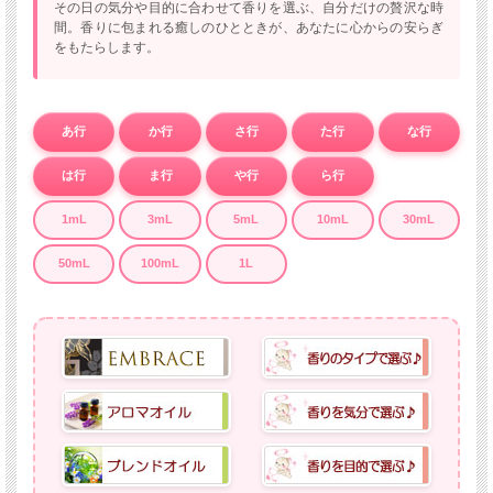
その日の気分や目的に合わせて香りを選ぶ、自分だけの贅沢な時
間。香りに包まれる癒しのひとときが、あなたに心からの安らぎ
をもたらします。
あ行
か行
さ行
た行
な行
は行
ま行
や行
ら行
1mL
3mL
5mL
10mL
30mL
50mL
100mL
1L