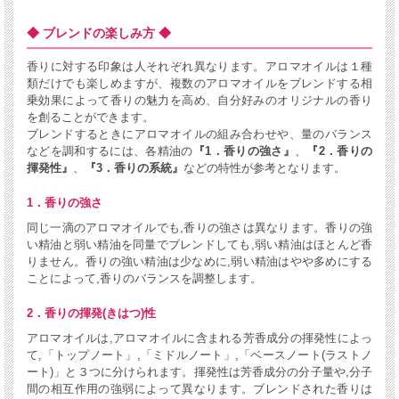
◆ ブレンドの楽しみ方 ◆
香りに対する印象は人それぞれ異なります。アロマオイルは１種
類だけでも楽しめますが、複数のアロマオイルをブレンドする相
乗効果によって香りの魅力を高め、自分好みのオリジナルの香り
を創ることができます。
ブレンドするときにアロマオイルの組み合わせや、量のバランス
などを調和するには、各精油の
『1．香りの強さ』
、
『2．香りの
揮発性』
、
『3．香りの系統』
などの特性が参考となります。
1．香りの強さ
同じ一滴のアロマオイルでも,香りの強さは異なります。香りの強
い精油と弱い精油を同量でブレンドしても,弱い精油はほとんど香
りません。香りの強い精油は少なめに,弱い精油はやや多めにする
ことによって,香りのバランスを調整します。
2．香りの揮発(きはつ)性
アロマオイルは,アロマオイルに含まれる芳香成分の揮発性によっ
て,「トップノート」,「ミドルノート」,「ベースノート(ラストノ
ート)」と３つに分けられます。揮発性は芳香成分の分子量や,分子
間の相互作用の強弱によって異なります。ブレンドされた香りは