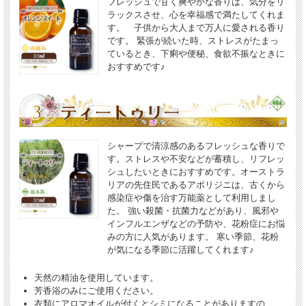
フレッシュで甘く爽やかな香りは、気分をリ
ラックスさせ、心を幸福感で満たしてくれま
す。 子供から大人まで万人に愛される香り
です。 緊張が続いた時、ストレスがたまっ
ているとき、下痢や便秘、食欲不振なときに
おすすめです♪
シャープで清涼感のあるフレッシュな香りで
す。ストレスや不安などが蓄積し、リフレッ
シュしたいときにおすすめです。オーストラ
リアの先住民であるアボリジニは、古くから
感染症や傷を治す万能薬として利用しまし
た。 強い殺菌・抗菌力などがあり、風邪や
インフルエンザなどの予防や、花粉症にお悩
みの方に人気があります。 寒い季節、花粉
が気になる季節に活躍してくれます♪
天然の精油を使用しています。
芳香浴のみにご使用ください。
衣類にアロマオイルが付くとシミになることがありますの