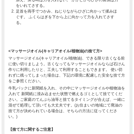
をいれてさする。
足首を両手でつかみ、ねじりながらひざに向かって揉みほ
ぐす。 ふくらはぎを下から上に向かって力を入れてさす
る。
<マッサージオイル(キャリアオイル/植物油)の捨て方>
マッサージオイル(キャリアオイル/植物油)、できる限り古くなる前
に使い切りましよう。古くなってもマッサージオイルならば石けん
作りに利用したりと、工夫して利用することもできます。 使い切
れずに残ってしまった場合は、下記の環境に配慮した安全な捨て方
をご参照ください。
牛乳パックに新聞紙を入れ、その中にマッサージオイルや植物油を
入れて 新聞紙に浸み込ませた状態で燃えるゴミとして捨ててくだ
さい。ご家庭のてんぷら油等と捨てるタイミングが合えば、一緒に
混ぜて処理して頂いても大丈夫です。(お住まいの地域にて廃油の
捨て方が決められている場合は、そちらの方法に従ってくださ
い。)
【捨て方に関するご注意】