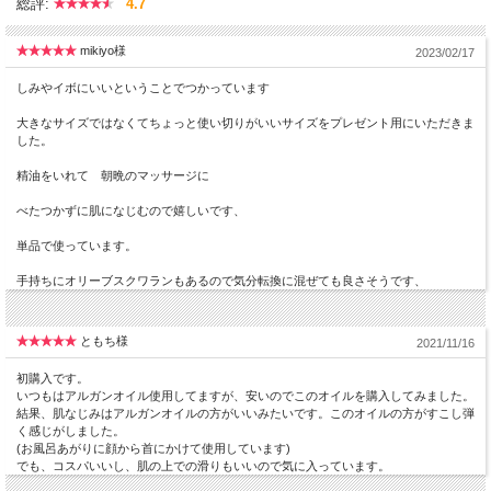
総評:
4.7
mikiyo様
2023/02/17
しみやイボにいいということでつかっています
大きなサイズではなくてちょっと使い切りがいいサイズをプレゼント用にいただきま
した。
精油をいれて 朝晩のマッサージに
べたつかずに肌になじむので嬉しいです、
単品で使っています。
手持ちにオリーブスクワランもあるので気分転換に混ぜても良さそうです、
ともち様
2021/11/16
初購入です。
いつもはアルガンオイル使用してますが、安いのでこのオイルを購入してみました。
結果、肌なじみはアルガンオイルの方がいいみたいです。このオイルの方がすこし弾
く感じがしました。
(お風呂あがりに顔から首にかけて使用しています)
でも、コスパいいし、肌の上での滑りもいいので気に入っています。