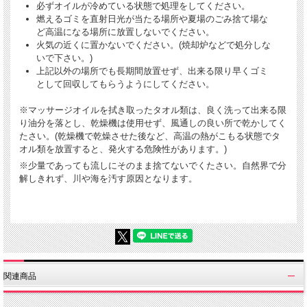
必ずオイルが冷めている状態で処理をしてください。
燃えるゴミを直射日光が当たる場所や夏場のごみ捨て場な
ど高温になる場所に放置しないでください。
火気の近くに置かないでください。(焼却炉などで処分しな
いで下さい。)
上記以外の場所でも長期間放置せず、出来る限り早くゴミ
として回収してもらうようにしてください。
※マッサージオイルを拭き取ったタオル類は、良く洗って出来る限
り油分を落とし、乾燥機は使用せず、風通しの良い所で乾かしてく
たさい。(乾燥機で乾燥させた後など、高温の熱がこもる状態でタ
オル類を放置すると、発火する危険性があります。)
※少量であっても流しにそのまま捨てないでくたさい。自然界で分
解しきれず、川や海を汚す原因となります。
関連商品