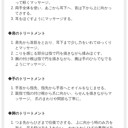
って軽くマッサージ。
両手全体を使い、あごから耳下へ、首は下から上に向かっ
てさする。
耳をほぐすようにマッサージする。
◆肩のトリートメント
肩先から首筋をとおり、耳下まで少し力をいれてゆっくり
とマッサージ。
こりを感じる部分は指で円を描きながら揉みほぐす。
腕の付け根は指で円を描きながら、腕は手のひらでなでる
ようにマッサージ。
◆手のトリートメント
手首から指先、指先から手首へとオイルをなじませる。
親指で指の付け根から爪に向かい、らせんを描きながらマ
ッサージ。 爪のまわりや関節も丁寧に。
◆脚のトリートメント
つま先からひざまで往復でさする。 上に向かう時のみ力を
加え、戻る時は力を入れない。 かかとからひざの裏側は力