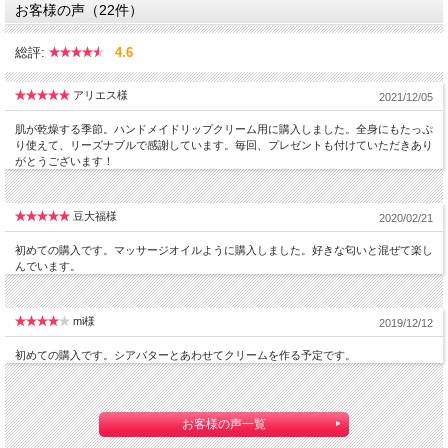
お客様の声（22件）
総評:
4.6
アリエス様
2021/12/05
肌が乾燥する季節。ハンドメイドリップクリーム用に購入しました。全身にもたっぷ
り使えて、リーズナブルで感謝しています。毎回、プレゼントも付けていただきあり
がとうございます！
豆大福様
2020/02/21
初めての購入です。マッサージオイルように購入しました。好きな匂いと混ぜて楽し
んでいます。
mi様
2019/12/12
初めての購入です。シアバターとあわせてクリームを作る予定です。
お客様の声一覧