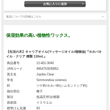
返品についての詳細はこちら
保湿効果の高い植物性ワックス。
【生活の木】キャリアオイル(マッサージオイル/植物油)『ホホバオ
イル・クリア 精製 110mL』
商品番号
12-401-3040
JANコード
4954753030851
英文名
Jojoba Clear
学名
Simmondsia sinensis
科
ツゲ科/ホホバ科(シムモンドシア科)
抽出部位
種子
製法
低温圧搾法/精製
原産国
イスラエル
標準けん化価
93