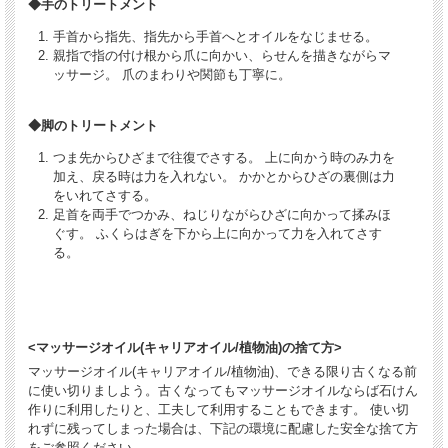
◆手のトリートメント
手首から指先、指先から手首へとオイルをなじませる。
親指で指の付け根から爪に向かい、らせんを描きながらマ
ッサージ。 爪のまわりや関節も丁寧に。
◆脚のトリートメント
つま先からひざまで往復でさする。 上に向かう時のみ力を
加え、戻る時は力を入れない。 かかとからひざの裏側は力
をいれてさする。
足首を両手でつかみ、ねじりながらひざに向かって揉みほ
ぐす。 ふくらはぎを下から上に向かって力を入れてさす
る。
<マッサージオイル(キャリアオイル/植物油)の捨て方>
マッサージオイル(キャリアオイル/植物油)、できる限り古くなる前
に使い切りましよう。古くなってもマッサージオイルならば石けん
作りに利用したりと、工夫して利用することもできます。 使い切
れずに残ってしまった場合は、下記の環境に配慮した安全な捨て方
をご参照ください。