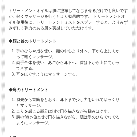
トリートメントオイルは肌に塗布してなじませるだけでも良いです
が、軽くマッサージを行うとより効果的です。 トリートメントオ
イル使用後に、トリートメントミストをスプレーすると、よりみず
みずしく弾力のある肌を実感していただけます。
◆顔と首のトリートメント
手のひらや指を使い、顔の中心より外へ、下から上に向か
って軽くマッサージ。
両手全体を使い、あごから耳下へ、首は下から上に向かっ
てさする。
耳をほぐすようにマッサージする。
◆肩のトリートメント
肩先から首筋をとおり、耳下まで少し力をいれてゆっくり
とマッサージ。
こりを感じる部分は指で円を描きながら揉みほぐす。
腕の付け根は指で円を描きながら、腕は手のひらでなでる
ようにマッサージ。