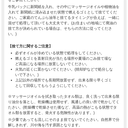
牛乳パックに新聞紙を入れ、その中にマッサージオイルや植物油を
入れて 新聞紙に浸み込ませた状態で燃えるゴミとして捨ててくだ
さい。ご家庭のてんぷら油等と捨てるタイミングが合えば、一緒に
混ぜて処理して頂いても大丈夫です。(お住まいの地域にて廃油の
捨て方が決められている場合は、そちらの方法に従ってくださ
い。)
【捨て方に関するご注意】
必ずオイルが冷めている状態で処理をしてください。
燃えるゴミを直射日光が当たる場所や夏場のごみ捨て場な
ど高温になる場所に放置しないでください。
火気の近くに置かないでください。(焼却炉などで処分しな
いで下さい。)
上記以外の場所でも長期間放置せず、出来る限り早くゴミ
として回収してもらうようにしてください。
※マッサージオイルを拭き取ったタオル類は、良く洗って出来る限
り油分を落とし、乾燥機は使用せず、風通しの良い所で乾かしてく
たさい。(乾燥機で乾燥させた後など、高温の熱がこもる状態でタ
オル類を放置すると、発火する危険性があります。)
※少量であっても流しにそのまま捨てないでくたさい。自然界で分
解しきれず、川や海を汚す原因となります。