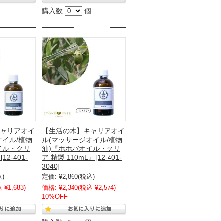
個
購入数
個
ャリアオイ
【生活の木】キャリアオイ
オイル/植物
ル(マッサージオイル/植物
イル・クリ
油)『ホホバオイル・クリ
12-401-
ア 精製 110mL』[12-401-
3040]
込)
定価:
¥2,860
(税込)
 ¥1,683)
価格:
¥2,340
(税込 ¥2,574)
10%OFF