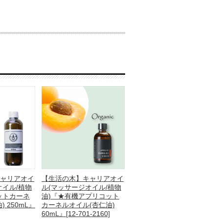
ャリアオイ
【生活の木】キャリアオイ
オイル/植物
ル(マッサージオイル/植物
ットカーネ
油)『★有機アプリコット
 250mL』
カーネルオイル(杏仁油)
60mL』[12-701-2160]