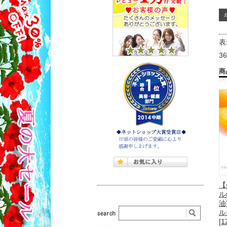
表
3
商
【
ル
油
ル
[1