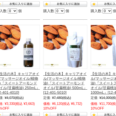
入数
個
購入数
個
購入数
生活の木】キャリアオイ
【生活の木】キャリアオイ
【生活の木】キ
(マッサージオイル/植物
ル(マッサージオイル/植物
ル(マッサージ
)『スイートアーモンド
油)『スイートアーモンド
油)『スイート
イル(甘扁桃油) 250mL』
オイル(甘扁桃油) 500mL』
オイル(甘扁桃油
2-401-4010]
[12-401-5010]
1000mL』[12-4
価:
¥4,070
(税込)
定価:
¥7,480
(税込)
定価:
¥14,300
(税
格:
¥3,330
(税込 ¥3,663)
価格:
¥6,120
(税込 ¥6,732)
価格:
¥11,700
(税
0%OFF
10%OFF
10%OFF