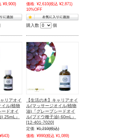
 ¥9,900)
価格:
¥2,610
(税込 ¥2,871)
10%OFF
個
購入数
個
ャリアオイ
【生活の木】キャリアオイ
オイル/植物
ル(マッサージオイル/植物
シードオイ
油)『グレープシードオイ
 25mL』
ル(ブドウ種子油) 60mL』
[12-401-7020]
定価:
¥1,210
(税込)
¥643)
価格:
¥990
(税込 ¥1,089)