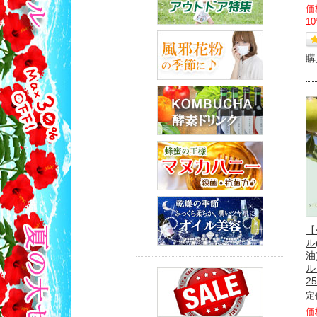
価
1
購
【
ル
油
ル
25
定
価