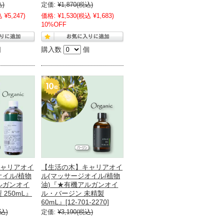
込)
定価:
¥1,870
(税込)
 ¥5,247)
価格:
¥1,530
(税込 ¥1,683)
10%OFF
個
購入数
個
ャリアオイ
【生活の木】キャリアオイ
オイル/植物
ル(マッサージオイル/植物
ルガンオイ
油)『★有機アルガンオイ
 250mL』
ル・バージン 未精製
60mL』[12-701-2270]
込)
定価:
¥3,190
(税込)