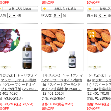
0%OFF
10%OFF
10%OFF
入数
個
購入数
個
購入数
生活の木】キャリアオイ
【生活の木】キャリアオイ
【生活の木】キ
(マッサージオイル/植物
ル(マッサージオイル/植物
ル(マッサージ
)『グレープシードオイ
油)『スイートアーモンド
油)『スイート
(ブドウ種子油) 250mL』
オイル(甘扁桃油) 25mL』
オイル(甘扁桃油)
2-401-4020]
[12-401-1010]
[12-401-7010]
価:
¥3,960
(税込)
定価:
¥715
(税込)
定価:
¥1,210
(税
格:
¥3,240
(税込 ¥3,564)
価格:
¥584
(税込 ¥643)
価格:
¥990
(税込 ¥
0%OFF
10%OFF
10%OFF