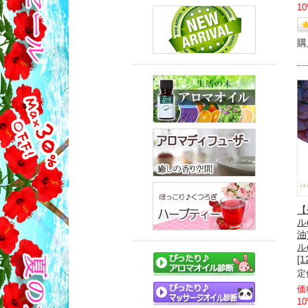
1
購
【
ル
油
ル
[1
定
価
1