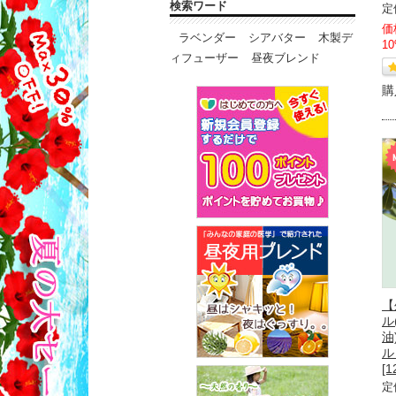
検索ワード
定
価
ラベンダー
シアバター
木製デ
1
ィフューザー
昼夜ブレンド
購
【
ル
油
ル
[1
定