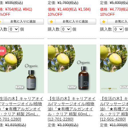
価:
¥935
(税込)
定価:
¥1,760
(税込)
定価:
¥5,830
(税
格:
¥764
(税込 ¥841)
価格:
¥1,440
(税込 ¥1,584)
価格:
¥4,770
(税込
0%OFF
10%OFF
10%OFF
入数
個
購入数
個
購入数
生活の木】キャリアオイ
【生活の木】キャリアオイ
【生活の木】キ
(マッサージオイル/植物
ル(マッサージオイル/植物
ル(マッサージ
)『★有機アルガンオイ
油)『★有機アルガンオイ
油)『★有機ア
・クリア 精製 25mL』
ル・クリア 精製 60mL』
ル・クリア 精製
2-701-1280]
[12-701-2280]
[12-501-4280]
価:
¥1,815
(税込)
定価:
¥3,190
(税込)
定価:
¥11,000
(税