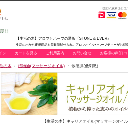
【生活の木】アロマとハーブの通販『STONE & EVER』
生活の木から正規商品を毎日新鮮仕入れ。アロマオイルやハーブティーがお買得
イン
カートを見る
ご利用案内
お問い合せ
お客様の声(口コ
活の木
植物油(マッサージオイル)
敏感肌(低刺激)
【生活の木】キャリアオイル(マッサージオイル/