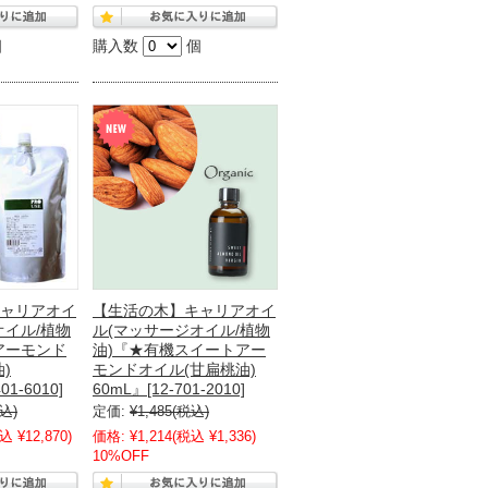
個
購入数
個
ャリアオイ
【生活の木】キャリアオイ
オイル/植物
ル(マッサージオイル/植物
アーモンド
油)『★有機スイートアー
)
モンドオイル(甘扁桃油)
01-6010]
60mL』[12-701-2010]
込)
定価:
¥1,485
(税込)
込 ¥12,870)
価格:
¥1,214
(税込 ¥1,336)
10%OFF