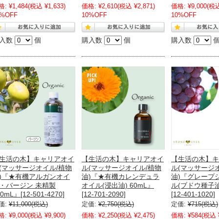
格:
¥1,484
(税込 ¥1,633)
価格:
¥2,610
(税込 ¥2,871)
価格:
¥9,000
(税込
0%OFF
10%OFF
10%OFF
入数
個
購入数
個
購入数
生活の木】キャリアオイ
【生活の木】キャリアオイ
【生活の木】キ
(マッサージオイル/植物
ル(マッサージオイル/植物
ル(マッサージ
)『★有機アルガンオイ
油)『★有機カレンデュラ
油)『グレープ
・バージン 未精製
オイル(浸出油) 60mL』
ル(ブドウ種子油)
0mL』[12-501-4270]
[12-701-2090]
[12-401-1020]
価:
¥11,000
(税込)
定価:
¥2,750
(税込)
定価:
¥715
(税込)
格:
¥9,000
(税込 ¥9,900)
価格:
¥2,250
(税込 ¥2,475)
価格:
¥584
(税込 