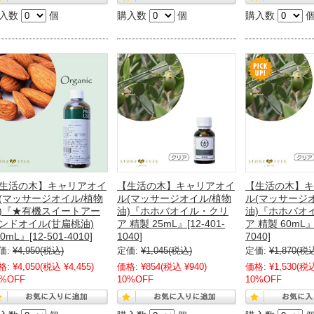
入数
個
購入数
個
購入数
生活の木】キャリアオイ
【生活の木】キャリアオイ
【生活の木】キ
(マッサージオイル/植物
ル(マッサージオイル/植物
ル(マッサージ
)『★有機スイートアー
油)『ホホバオイル・クリ
油)『ホホバオ
ンドオイル(甘扁桃油)
ア 精製 25mL』[12-401-
ア 精製 60mL』[
0mL』[12-501-4010]
1040]
7040]
価:
¥4,950
(税込)
定価:
¥1,045
(税込)
定価:
¥1,870
(税
格:
¥4,050
(税込 ¥4,455)
価格:
¥854
(税込 ¥940)
価格:
¥1,530
(税込
0%OFF
10%OFF
10%OFF