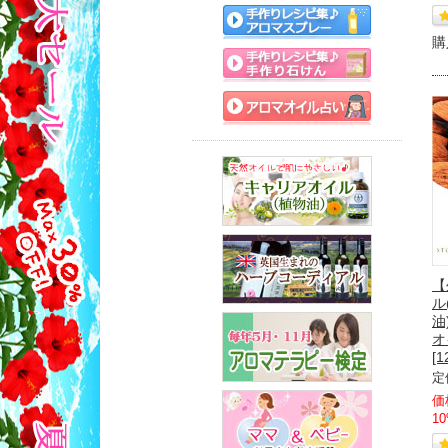
購
【
ル
油
オ
[1
定
価
1