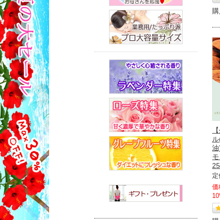
購
【
ル
油
モ
25
定
価
1