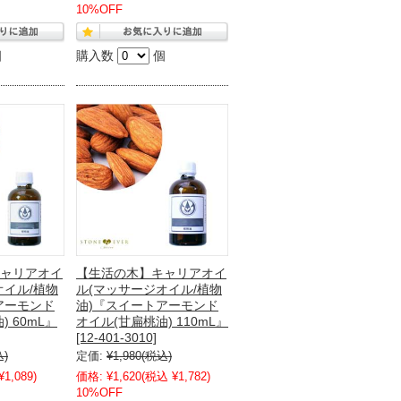
10%OFF
個
購入数
個
ャリアオイ
【生活の木】キャリアオイ
オイル/植物
ル(マッサージオイル/植物
アーモンド
油)『スイートアーモンド
 60mL』
オイル(甘扁桃油) 110mL』
[12-401-3010]
込)
定価:
¥1,980
(税込)
1,089)
価格:
¥1,620
(税込 ¥1,782)
10%OFF