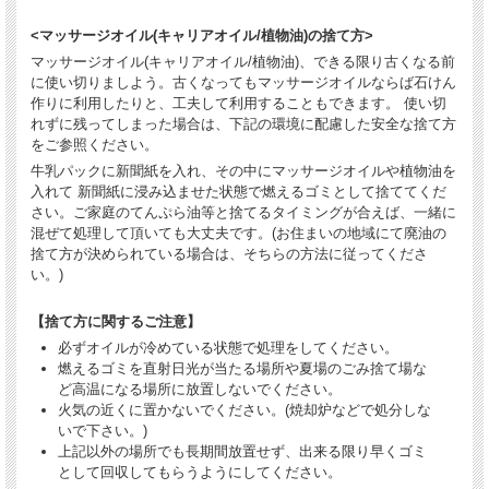
<マッサージオイル(キャリアオイル/植物油)の捨て方>
マッサージオイル(キャリアオイル/植物油)、できる限り古くなる前
に使い切りましよう。古くなってもマッサージオイルならば石けん
作りに利用したりと、工夫して利用することもできます。 使い切
れずに残ってしまった場合は、下記の環境に配慮した安全な捨て方
をご参照ください。
牛乳パックに新聞紙を入れ、その中にマッサージオイルや植物油を
入れて 新聞紙に浸み込ませた状態で燃えるゴミとして捨ててくだ
さい。ご家庭のてんぷら油等と捨てるタイミングが合えば、一緒に
混ぜて処理して頂いても大丈夫です。(お住まいの地域にて廃油の
捨て方が決められている場合は、そちらの方法に従ってくださ
い。)
【捨て方に関するご注意】
必ずオイルが冷めている状態で処理をしてください。
燃えるゴミを直射日光が当たる場所や夏場のごみ捨て場な
ど高温になる場所に放置しないでください。
火気の近くに置かないでください。(焼却炉などで処分しな
いで下さい。)
上記以外の場所でも長期間放置せず、出来る限り早くゴミ
として回収してもらうようにしてください。