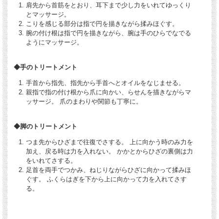
肩先から首筋をとおり、耳下まで少し力をいれてゆっくり
とマッサージ。
こりを感じる部分は指で円を描きながら揉みほぐす。
腕の付け根は指で円を描きながら、腕は手のひらでなでる
ようにマッサージ。
◆手のトリートメント
手首から指先、指先から手首へとオイルをなじませる。
親指で指の付け根から爪に向かい、らせんを描きながらマ
ッサージ。 爪のまわりや関節も丁寧に。
◆脚のトリートメント
つま先からひざまで往復でさする。 上に向かう時のみ力を
加え、戻る時は力を入れない。 かかとからひざの裏側は力
をいれてさする。
足首を両手でつかみ、ねじりながらひざに向かって揉みほ
ぐす。 ふくらはぎを下から上に向かって力を入れてさす
る。