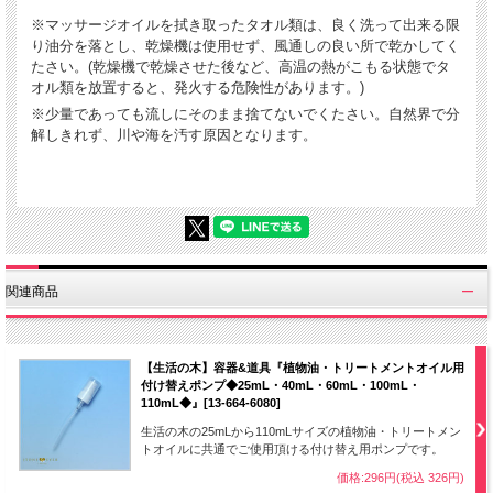
※マッサージオイルを拭き取ったタオル類は、良く洗って出来る限
り油分を落とし、乾燥機は使用せず、風通しの良い所で乾かしてく
たさい。(乾燥機で乾燥させた後など、高温の熱がこもる状態でタ
オル類を放置すると、発火する危険性があります。)
※少量であっても流しにそのまま捨てないでくたさい。自然界で分
解しきれず、川や海を汚す原因となります。
関連商品
【生活の木】容器&道具『植物油・トリートメントオイル用
付け替えポンプ◆25mL・40mL・60mL・100mL・
110mL◆』[13-664-6080]
生活の木の25mLから110mLサイズの植物油・トリートメン
トオイルに共通でご使用頂ける付け替え用ポンプです。
価格:296円(税込 326円)