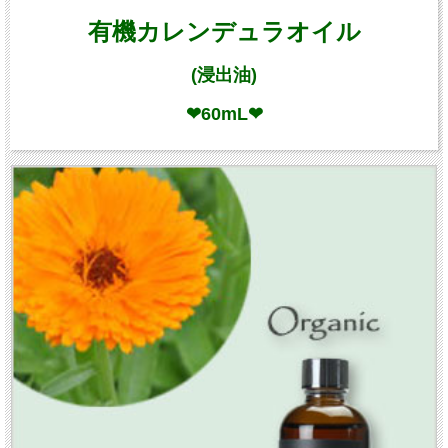
有機カレンデュラオイル
(浸出油)
❤60mL❤