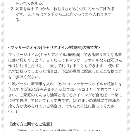
をいれてさする。
足首を両手でつかみ、ねじりながらひざに向かって揉みほ
ぐす。 ふくらはぎを下から上に向かって力を入れてさす
る。
<マッサージオイル(キャリアオイル/植物油)の捨て方>
マッサージオイル(キャリアオイル/植物油)、できる限り古くなる前
に使い切りましよう。古くなってもマッサージオイルならば石けん
作りに利用したりと、工夫して利用することもできます。 使い切
れずに残ってしまった場合は、下記の環境に配慮した安全な捨て方
をご参照ください。
牛乳パックに新聞紙を入れ、その中にマッサージオイルや植物油を
入れて 新聞紙に浸み込ませた状態で燃えるゴミとして捨ててくだ
さい。ご家庭のてんぷら油等と捨てるタイミングが合えば、一緒に
混ぜて処理して頂いても大丈夫です。(お住まいの地域にて廃油の
捨て方が決められている場合は、そちらの方法に従ってくださ
い。)
【捨て方に関するご注意】