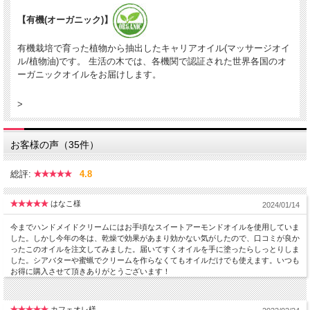
【有機(オーガニック)】
有機栽培で育った植物から抽出したキャリアオイル(マッサージオイ
ル/植物油)です。 生活の木では、各機関で認証された世界各国のオ
ーガニックオイルをお届けします。
>
お客様の声（35件）
総評:
4.8
はなこ様
2024/01/14
今までハンドメイドクリームにはお手頃なスイートアーモンドオイルを使用していま
した。しかし今年の冬は、乾燥で効果があまり効かない気がしたので、口コミが良か
ったこのオイルを注文してみました。届いてすくオイルを手に塗ったらしっとりしま
した。シアバターや蜜蝋でクリームを作らなくてもオイルだけでも使えます。いつも
お得に購入させて頂きありがとうございます！
カフェオレ様