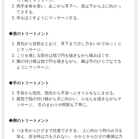
って軽くマッサージ。
両手全体を使い、あごから耳下へ、首は下から上に向かっ
てさする。
耳をほぐすようにマッサージする。
◆肩のトリートメント
肩先から首筋をとおり、耳下まで少し力をいれてゆっくり
とマッサージ。
こりを感じる部分は指で円を描きながら揉みほぐす。
腕の付け根は指で円を描きながら、腕は手のひらでなでる
ようにマッサージ。
◆手のトリートメント
手首から指先、指先から手首へとオイルをなじませる。
親指で指の付け根から爪に向かい、らせんを描きながらマ
ッサージ。 爪のまわりや関節も丁寧に。
◆脚のトリートメント
つま先からひざまで往復でさする。 上に向かう時のみ力を
加え、戻る時は力を入れない。 かかとからひざの裏側は力