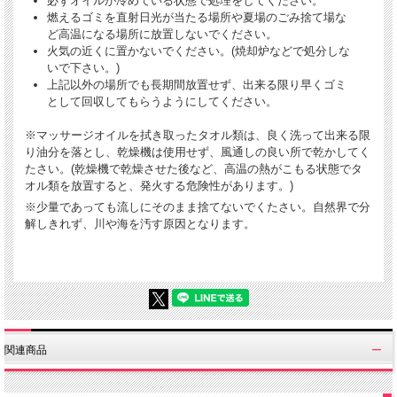
必ずオイルが冷めている状態で処理をしてください。
燃えるゴミを直射日光が当たる場所や夏場のごみ捨て場な
ど高温になる場所に放置しないでください。
火気の近くに置かないでください。(焼却炉などで処分しな
いで下さい。)
上記以外の場所でも長期間放置せず、出来る限り早くゴミ
として回収してもらうようにしてください。
※マッサージオイルを拭き取ったタオル類は、良く洗って出来る限
り油分を落とし、乾燥機は使用せず、風通しの良い所で乾かしてく
たさい。(乾燥機で乾燥させた後など、高温の熱がこもる状態でタ
オル類を放置すると、発火する危険性があります。)
※少量であっても流しにそのまま捨てないでくたさい。自然界で分
解しきれず、川や海を汚す原因となります。
関連商品