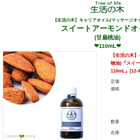
【生活の木】キャリアオイル(マッサージオイ
スイートアーモンドオ
(甘扁桃油)
❤110mL❤
【生活の木】
物油)『スイ
110mL』[12-4
定価:
価格:
数量:
在庫: