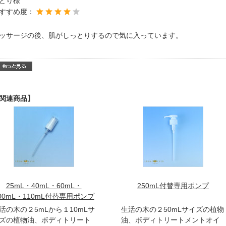
どり様
すすめ度：
ッサージの後、肌がしっとりするので気に入っています。
関連商品】
25mL・40mL・60mL・
250mL付替専用ポンプ
00mL・110mL付替専用ポンプ
活の木の２5mLから１10mLサ
生活の木の２50mLサイズの植物
ズの植物油、ボディトリート
油、ボディトリートメントオイ