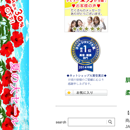
【
商
J