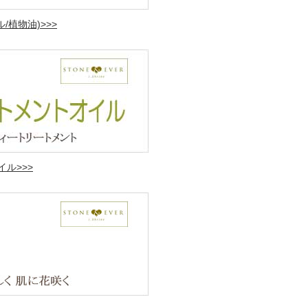
植物油)>>>
ル>>>