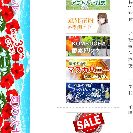
お
ki
お
い
乾
毎
伸
樹
夜
か
お
イ
購