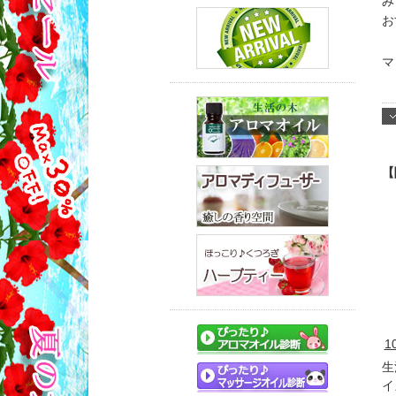
み
お
マ
【
1
生
イ