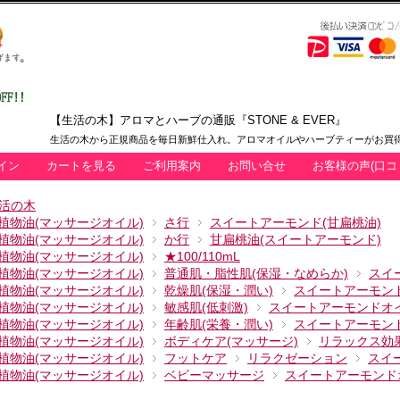
【生活の木】アロマとハーブの通販『STONE & EVER』
生活の木から正規商品を毎日新鮮仕入れ。アロマオイルやハーブティーがお買得
イン
カートを見る
ご利用案内
お問い合せ
お客様の声(口コ
活の木
植物油(マッサージオイル)
さ行
スイートアーモンド(甘扁桃油)
植物油(マッサージオイル)
か行
甘扁桃油(スイートアーモンド)
植物油(マッサージオイル)
★100/110mL
植物油(マッサージオイル)
普通肌・脂性肌(保湿・なめらか)
スイ
植物油(マッサージオイル)
乾燥肌(保湿・潤い)
スイートアーモン
植物油(マッサージオイル)
敏感肌(低刺激)
スイートアーモンドオ
植物油(マッサージオイル)
年齢肌(栄養・潤い)
スイートアーモン
植物油(マッサージオイル)
ボディケア(マッサージ)
リラックス効
植物油(マッサージオイル)
フットケア
リラクゼーション
スイ
植物油(マッサージオイル)
ベビーマッサージ
スイートアーモンド