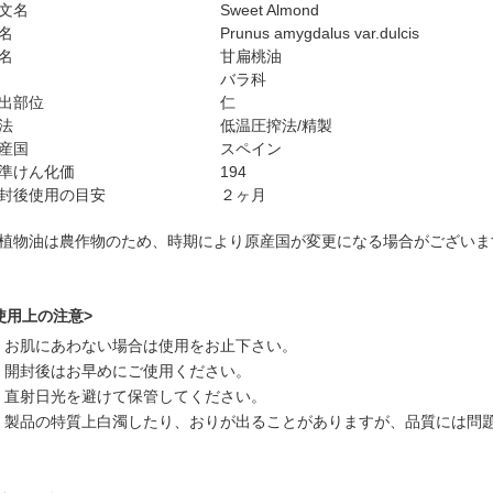
文名
Sweet Almond
名
Prunus amygdalus var.dulcis
名
甘扁桃油
バラ科
出部位
仁
法
低温圧搾法/精製
産国
スペイン
準けん化価
194
封後使用の目安
２ヶ月
植物油は農作物のため、時期により原産国が変更になる場合がございま
使用上の注意>
お肌にあわない場合は使用をお止下さい。
開封後はお早めにご使用ください。
直射日光を避けて保管してください。
製品の特質上白濁したり、おりが出ることがありますが、品質には問