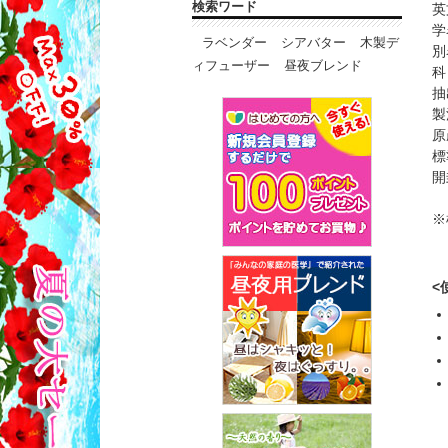
検索ワード
英
学
ラベンダー
シアバター
木製デ
別
ィフューザー
昼夜ブレンド
科
抽
製
原
標
開
※
<