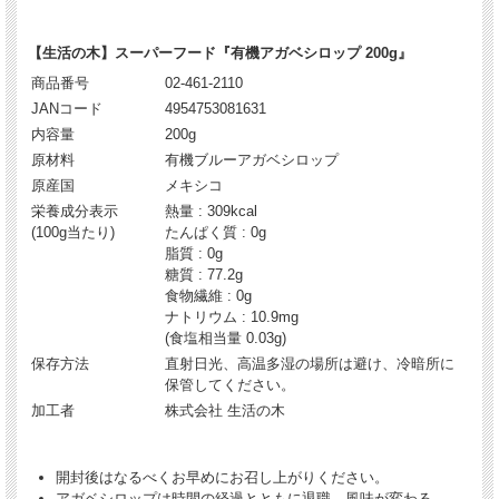
【生活の木】スーパーフード『有機アガベシロップ 200g』
商品番号
02-461-2110
JANコード
4954753081631
内容量
200g
原材料
有機ブルーアガベシロップ
原産国
メキシコ
栄養成分表示
熱量 : 309kcal
(100g当たり)
たんぱく質 : 0g
脂質 : 0g
糖質 : 77.2g
食物繊維 : 0g
ナトリウム : 10.9mg
(食塩相当量 0.03g)
保存方法
直射日光、高温多湿の場所は避け、冷暗所に
保管してください。
加工者
株式会社 生活の木
開封後はなるべくお早めにお召し上がりください。
アガベシロップは時間の経過とともに退職、風味が変わる