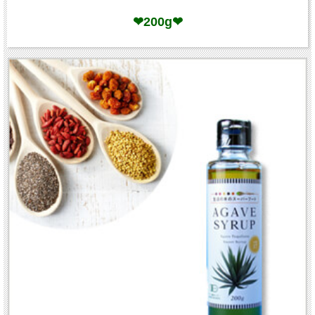
❤200g❤