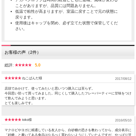
ことがありますが、品質には問題ありません。
低温で粘性が高まりますが、室温に戻すことで元の状態に
戻ります。
使用後はキャップを閉め、必ず立てた状態で保管してくだ
さい。
お客様の声（2件）
総評:
5.0
ねこぱんだ様
2017/08/12
店頭でみかけて、使ってみたいと思いつつ購入には至らず。
今回思い切って買ってみました。同じくして購入したフレーバーティーに甘味をつけ
て飲んでみようと思います。
とても楽しみです。
toko様
2016/05/10
マクロビやヨガに精通している友人から、白砂糖の恐さを教わってから、成分表示に
「砂糖」と書いてある食品はなるべく買わないようにしていたんですが、やっぱり甘