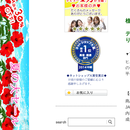
▼
ヒ
の
平
【
商
J
内
成