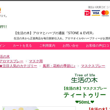
【生活の木】アロマとハーブの通販『STONE & EVER』
生活の木から正規商品を毎日新鮮仕入れ。アロマオイルやハーブティーがお買得
イン
カートを見る
ご利用案内
お問い合せ
お客様の声(口コ
活の木
アロマスプレー
マスク用
★注目人気のカテゴリー
風邪・花粉の季節に♪
マスクスプレー
【生活の木】マスクスプレー
ティートゥリー
❤50mL❤
【生活の木】