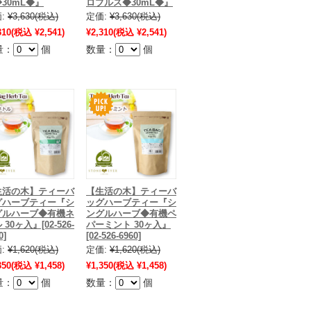
30mL◆』
ロブルス◆30mL◆』
:
¥3,630
(税込)
定価:
¥3,630
(税込)
310
(税込 ¥2,541)
¥2,310
(税込 ¥2,541)
量：
個
数量：
個
生活の木】ティーバ
【生活の木】ティーバ
グハーブティー『シ
ッグハーブティー『シ
グルハーブ◆有機ネ
ングルハーブ◆有機ペ
 30ヶ入』[02-526-
パーミント 30ヶ入』
0]
[02-526-6960]
:
¥1,620
(税込)
定価:
¥1,620
(税込)
350
(税込 ¥1,458)
¥1,350
(税込 ¥1,458)
量：
個
数量：
個