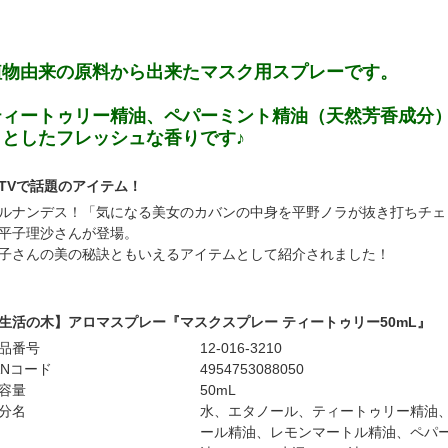
植物由来の原料から出来たマスク用スプレーです。
ティートゥリー精油、ペパーミント精油（天然芳香成分
りとしたフレッシュな香りです♪
TVで話題のアイテム！
ルナンデス！「気になる美女のカバンの中身を平野ノラが抜き打ちチェ
平子理沙さんが登場。
子さんの美の秘訣ともいえるアイテムとして紹介されました！
生活の木】アロマスプレー『マスクスプレー ティートゥリー50mL』
品番号
12-016-3210
ANコード
4954753088050
容量
50mL
分名
水、エタノール、ティートゥリー精油
ール精油、レモンマートル精油、ペパ