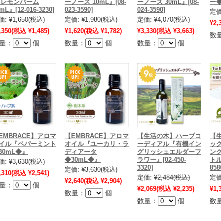
 レモンバーム
ーノーズ 10mL』[08-
ーノーズ 30mL』[08-
ー◆
mL』[12-016-3230]
023-3590]
024-3590]
定価
価:
¥1,650
(税込)
定価:
¥1,980
(税込)
定価:
¥4,070
(税込)
¥2,
,350
(税込 ¥1,485)
¥1,620
(税込 ¥1,782)
¥3,330
(税込 ¥3,663)
数
量：
個
数量：
個
数量：
個
EMBRACE】アロマ
【EMBRACE】アロマ
【生活の木】ハーブコ
【
イル『ペパーミント
オイル『ユーカリ・ラ
ーディアル『有機イン
ッ
30mL◆』
ディアータ
グリッシュエルダーフ
ン
◆30mL◆』
ラワー』[02-450-
トル
価:
¥3,630
(税込)
3320]
858
定価:
¥3,630
(税込)
,310
(税込 ¥2,541)
定価:
¥2,484
(税込)
定価
¥2,640
(税込 ¥2,904)
量：
個
¥2,069
(税込 ¥2,235)
¥1,
数量：
個
数量：
個
数