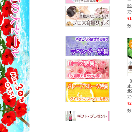
ー
50
定
¥1
数
【
オ
◆
定
¥2
数