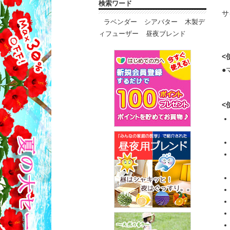
検索ワード
サ
ラベンダー
シアバター
木製デ
ィフューザー
昼夜ブレンド
<
●
<