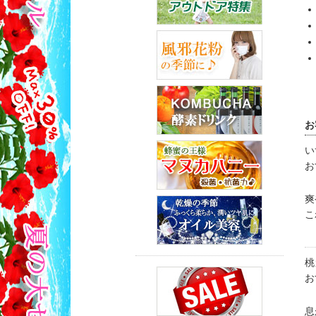
お
い
お
爽
こ
桃
お
息