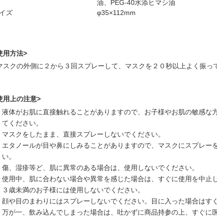
油、PEG-40水添ヒマシ油
イズ
φ35×112mm
使用方法>
マスクの外側に２から３回スプレーして、マスクを２０秒以上よく振っ
使用上の注意>
液体がお肌に直接触れることがありますので、お子様やお肌の敏感な
てください。
マスクをしたまま、直接スプレーしないでください。
エタノールが目や鼻にしみることがありますので、マスクにスプレー
い。
傷、湿疹等ど、肌に異常のある場合は、使用しないでください。
使用中、肌に合わない場合や異常を感じた場合は、すぐに使用を中止
３歳未満のお子様には使用しないでください。
顔や目のまわりにはスプレーしないでください。目に入った場合はす
万が一、飲み込んでしまった場合は、吐かずに商品持参の上、すぐに