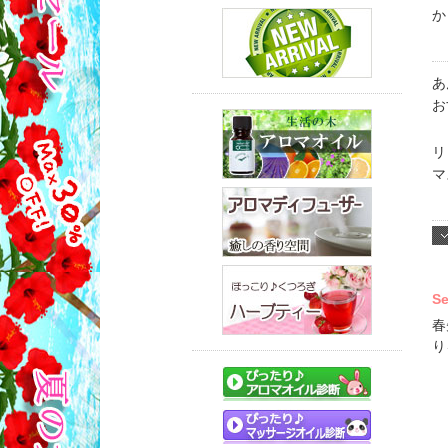
か
あ
お
リ
マ
S
春
り