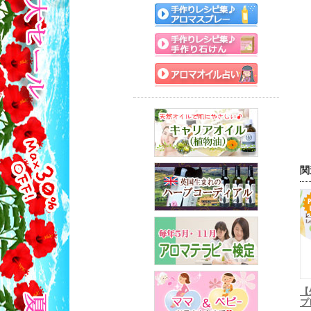
関
【
プ