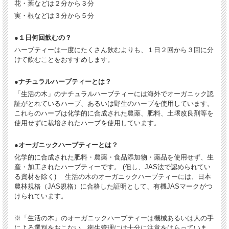
花・葉などは２分から３分
実・根などは３分から５分
●１日何回飲むの？
ハーブティーは一度にたくさん飲むよりも、１日２回から３回に分
けて飲むことをおすすめします。
●ナチュラルハーブティーとは？
「生活の木」のナチュラルハーブティーには海外でオーガニック認
証がとれているハーブ、あるいは野生のハーブを使用しています。
これらのハーブは化学的に合成された農薬、肥料、土壌改良剤等を
使用せずに栽培されたハーブを使用しています。
●オーガニックハーブティーとは？
化学的に合成された肥料・農薬・食品添加物・薬品を使用せず、生
産・加工されたハーブティーです。 (但し、JAS法で認められてい
る資材を除く) 生活の木のオーガニックハーブティーには、日本
農林規格（JAS規格）に合格した証明として、有機JASマークがつ
けられています。
※「生活の木」のオーガニックハーブティーは機械あるいは人の手
による選別をおこない、衛生管理には十分に注意をはらっていま