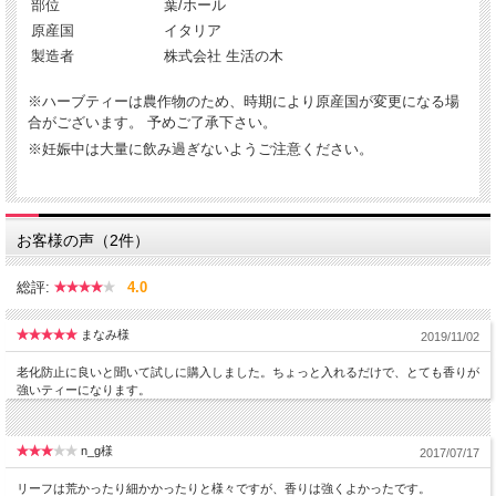
部位
葉/ホール
原産国
イタリア
製造者
株式会社 生活の木
※ハーブティーは農作物のため、時期により原産国が変更になる場
合がございます。 予めご了承下さい。
※妊娠中は大量に飲み過ぎないようご注意ください。
お客様の声（2件）
総評:
4.0
まなみ様
2019/11/02
老化防止に良いと聞いて試しに購入しました。ちょっと入れるだけで、とても香りが
強いティーになります。
n_g様
2017/07/17
リーフは荒かったり細かかったりと様々ですが、香りは強くよかったです。