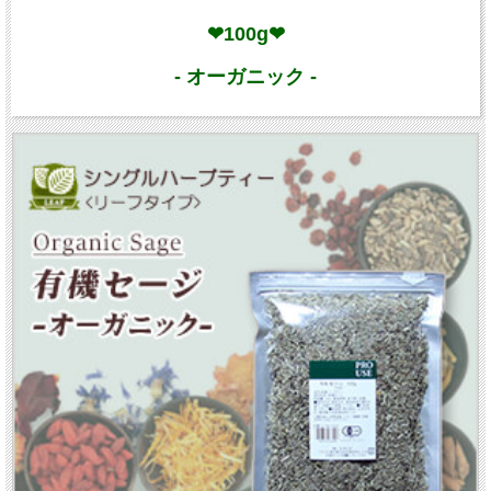
❤100g❤
- オーガニック -