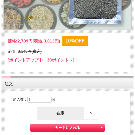
10%OFF
価格:
2,789円
(税込 3,013円)
定価:
3,348円(税込)
[ポイントアップ中 30ポイント～]
注文
購入数：
個
在庫
○