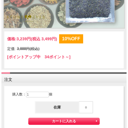
10%OFF
価格:
3,239円
(税込 3,499円)
定価:
3,888円(税込)
[ポイントアップ中 34ポイント～]
注文
購入数：
個
在庫
○