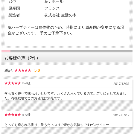
部位
花 / ホール
原産国
フランス
製造者
株式会社 生活の木
※ハーブティーは農作物のため、時期により原産国が変更になる場
合がございます。 予めご了承下さい。
お客様の声（2件）
総評:
5.0
m.e様
2017/12/31
落ち着く香りで味もおいしいです。たくさん入っているのでポプリにもしてみまし
た。有機栽培でこのお値段は満足です。
n_g様
2017/07/17
とっても癒される香り、量もたっぷりで豊かな気持ちです(^^♪サイコー