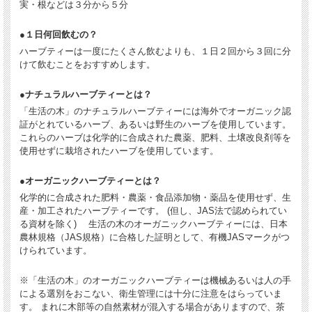
実・根などは３分から５分
●１日何回飲むの？
ハーブティーは一度にたくさん飲むよりも、１日２回から３回に分
けて飲むことをおすすめします。
●ナチュラルハーブティーとは？
「生活の木」のナチュラルハーブティーには海外でオーガニック認
証がとれているハーブ、あるいは野生のハーブを使用しています。
これらのハーブは化学的に合成された農薬、肥料、土壌改良剤等を
使用せずに栽培されたハーブを使用しています。
●オーガニックハーブティーとは？
化学的に合成された肥料・農薬・食品添加物・薬品を使用せず、生
産・加工されたハーブティーです。 (但し、JAS法で認められてい
る資材を除く) 生活の木のオーガニックハーブティーには、日本
農林規格（JAS規格）に合格した証明として、有機JASマークがつ
けられています。
※「生活の木」のオーガニックハーブティーは機械あるいは人の手
による選別をおこない、衛生管理には十分に注意をはらっていま
す。 まれに木部等の自然素材が混入する場合がありますので、茶