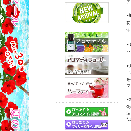
テ
●
花
実
●
ハ
●
「
を
ブ
●
化
法
た