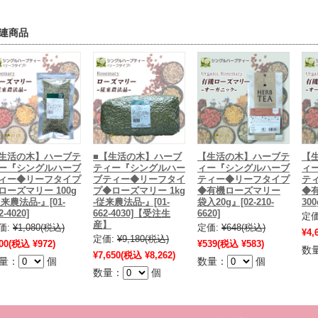
連商品
生活の木】ハーブテ
■【生活の木】ハーブ
【生活の木】ハーブテ
【
ー『シングルハーブ
ティー『シングルハー
ィー『シングルハーブ
ィ
ィー◆リーフタイプ
ブティー◆リーフタイ
ティー◆リーフタイプ
テ
ローズマリー 100g
プ◆ローズマリー 1kg
◆有機ローズマリー
◆
従来農法品-』[01-
-従来農法品-』[01-
袋入20g』[02-210-
300
2-4020]
662-4030]【受注生
6620]
定価
産】
価:
¥1,080
(税込)
定価:
¥648
(税込)
¥4,
定価:
¥9,180
(税込)
00
(税込 ¥972)
¥539
(税込 ¥583)
数
¥7,650
(税込 ¥8,262)
量：
個
数量：
個
数量：
個