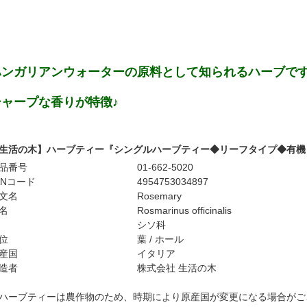
ハンガリアンウォーターの原料として知られるハーブで
シャープな香りが特徴♪
生活の木】ハーブティー『シングルハーブティー◆リーフタイプ◆有機ロ
品番号
01-662-5020
ANコード
4954753034897
文名
Rosemary
名
Rosmarinus officinalis
シソ科
位
葉 / ホール
産国
イタリア
造者
株式会社 生活の木
ハーブティーは農作物のため、時期により原産国が変更になる場合がご