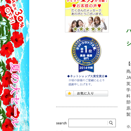
【
商
J
英
学
科
部
原
製
※