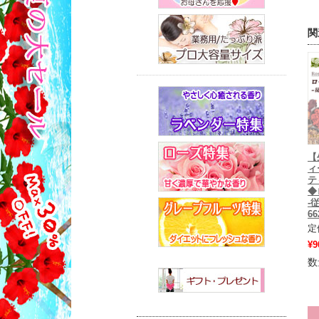
関
【
ィ
テ
◆
-
66
定
¥9
数