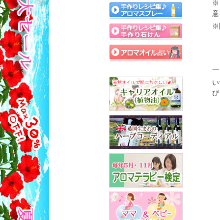
※
意
※
一
い
び