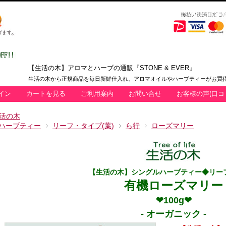
【生活の木】アロマとハーブの通販『STONE & EVER』
生活の木から正規商品を毎日新鮮仕入れ。アロマオイルやハーブティーがお買得
イン
カートを見る
ご利用案内
お問い合せ
お客様の声(口コ
活の木
ハーブティー
リーフ・タイプ(葉)
ら行
ローズマリー
【生活の木】シングルハーブティー◆リー
有機ローズマリー
❤100g❤
- オーガニック -