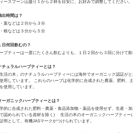
ィースプーン山盛り１から２杯を目安に、お好みで調整してください。
抽出時間は？
・葉などは２分から３分
・根などは３分から５分
１日何回飲むの？
ーブティーは一度にたくさん飲むよりも、１日２回から３回に分けて飲
ナチュラルハーブティーとは？
生活の木」のナチュラルハーブティーには海外でオーガニック認証がと
使用しています。 これらのハーブは化学的に合成された農薬、肥料、
を使用しています。
オーガニックハーブティーとは？
学的に合成された肥料・農薬・食品添加物・薬品を使用せず、生産・加工
で認められている資材を除く) 生活の木のオーガニックハーブティーに
証明として、有機JASマークがつけられています。