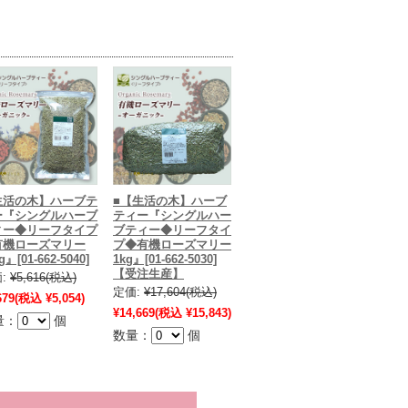
生活の木】ハーブテ
■【生活の木】ハーブ
ー『シングルハーブ
ティー『シングルハー
ィー◆リーフタイプ
ブティー◆リーフタイ
有機ローズマリー
プ◆有機ローズマリー
g』[01-662-5040]
1kg』[01-662-5030]
【受注生産】
:
¥5,616
(税込)
定価:
¥17,604
(税込)
679
(税込 ¥5,054)
¥14,669
(税込 ¥15,843)
量：
個
数量：
個