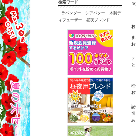
検索ワード
※
ラベンダー
シアバター
木製デ
ィフューザー
昼夜ブレンド
お
ま
お
テ
と
柚
お
記
切
あ