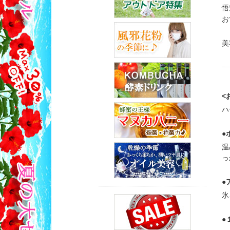
悟
お
美
<
ハ
●
温
っ
●
氷
●