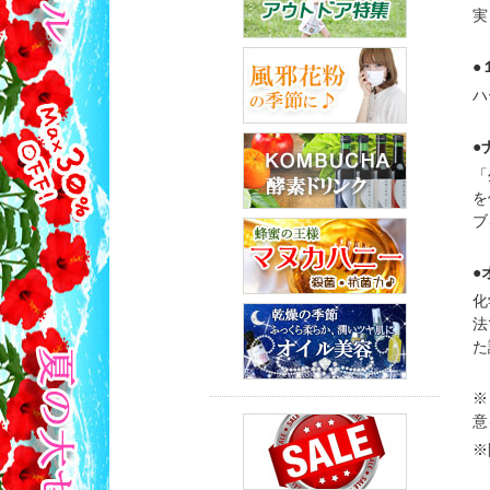
実
●
ハ
●
「
を
ブ
●
化
法
た
※
意
※