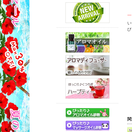
一
い
び
関