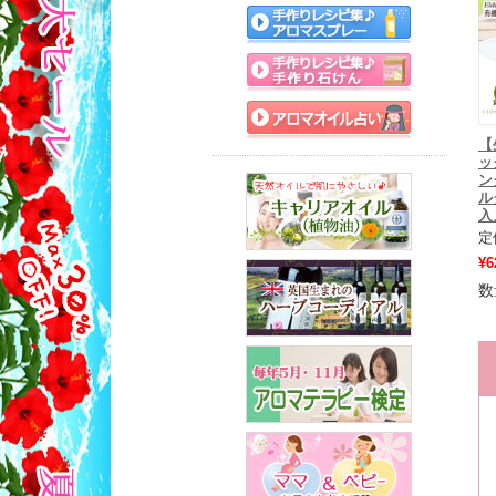
【
ッ
ン
ル
入』
定
¥6
数