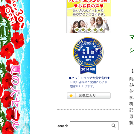
【
商
J
英
学
科
部
原
製