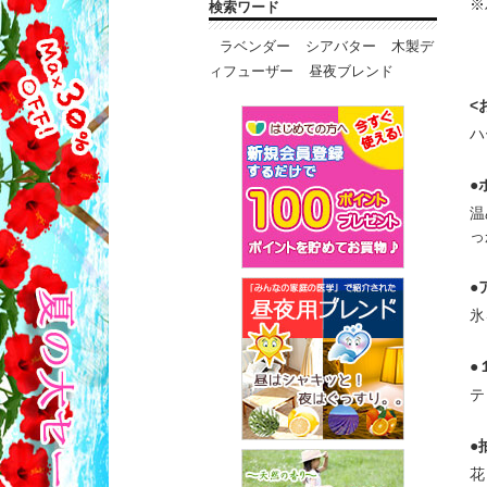
※
検索ワード
ラベンダー
シアバター
木製デ
ィフューザー
昼夜ブレンド
<
ハ
●
温
っ
●
氷
●
テ
●
花