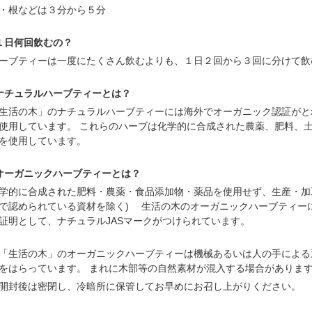
・根などは３分から５分
１日何回飲むの？
ーブティーは一度にたくさん飲むよりも、１日２回から３回に分けて飲
ナチュラルハーブティーとは？
生活の木」のナチュラルハーブティーには海外でオーガニック認証がと
使用しています。 これらのハーブは化学的に合成された農薬、肥料、
を使用しています。
オーガニックハーブティーとは？
学的に合成された肥料・農薬・食品添加物・薬品を使用せず、生産・加工
で認められている資材を除く) 生活の木のオーガニックハーブティーに
証明として、ナチュラルJASマークがつけられています。
「生活の木」のオーガニックハーブティーは機械あるいは人の手による
をはらっています。 まれに木部等の自然素材が混入する場合がありま
開封後は密閉し、冷暗所に保管してお早めにお召し上がりください。