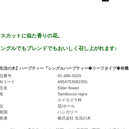
マスカットに似た香りの花。
シングルでもブレンドでもおいしく召し上がれます♪
生活の木】ハーブティー『シングルハーブティー◆リーフタイプ◆有機エ
品番号
01-686-5020
ANコード
4954753082355
文名
Elder flower
名
Sambucus nigra
スイカズラ科
位
花/ホール
産国
ハンガリー
造者
株式会社 生活の木