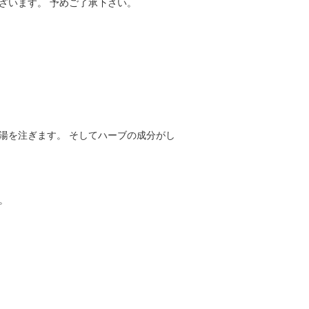
ざいます。 予めご了承下さい。
湯を注ぎます。 そしてハーブの成分がし
。