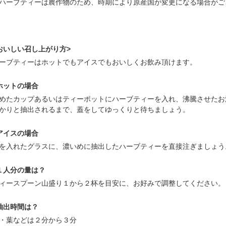
ハーブティーは農作物のため、時期により原産国が変更になる場合がご
おいしい召し上がり方>
ーブティーはホットでもアイスでもおいしくお飲み頂けます。
ホットの場合
めたカップあるいはティーポットにハーブティーを入れ、沸騰させたお
かりと抽出されるまで、蓋をしてゆっくりと待ちましょう。
アイスの場合
を入れたグラスに、濃いめに抽出したハーブティーを直接注ぎましょう
１人分の量は？
ィースプーン山盛り１から２杯を目安に、お好みで調整してください。
抽出時間は？
・葉などは２分から３分