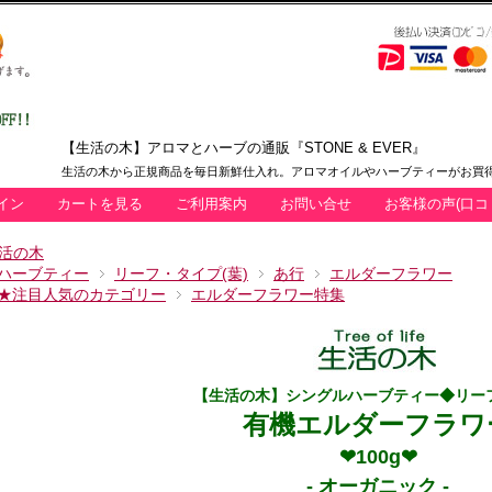
【生活の木】アロマとハーブの通販『STONE & EVER』
生活の木から正規商品を毎日新鮮仕入れ。アロマオイルやハーブティーがお買得
イン
カートを見る
ご利用案内
お問い合せ
お客様の声(口コ
活の木
ハーブティー
リーフ・タイプ(葉)
あ行
エルダーフラワー
★注目人気のカテゴリー
エルダーフラワー特集
【生活の木】シングルハーブティー◆リー
有機エルダーフラワ
❤100g❤
- オーガニック -