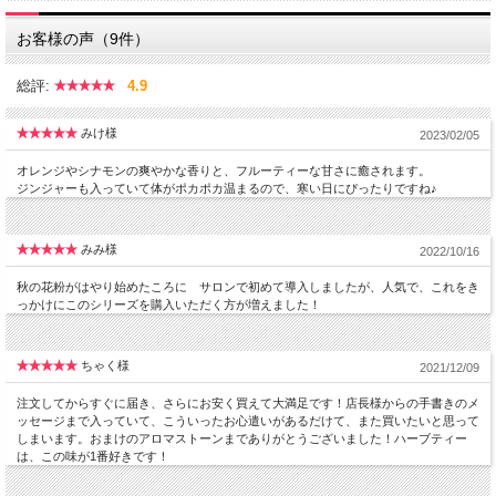
お客様の声（9件）
総評:
4.9
みけ様
2023/02/05
オレンジやシナモンの爽やかな香りと、フルーティーな甘さに癒されます。
ジンジャーも入っていて体がポカポカ温まるので、寒い日にぴったりですね♪
みみ様
2022/10/16
秋の花粉がはやり始めたころに サロンで初めて導入しましたが、人気で、これをき
っかけにこのシリーズを購入いただく方が増えました！
ちゃく様
2021/12/09
注文してからすぐに届き、さらにお安く買えて大満足です！店長様からの手書きのメ
ッセージまで入っていて、こういったお心遣いがあるだけて、また買いたいと思って
しまいます。おまけのアロマストーンまでありがとうございました！ハーブティー
は、この味が1番好きです！