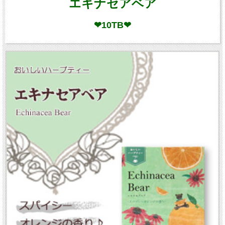
エキナセアベア
❤10TB❤