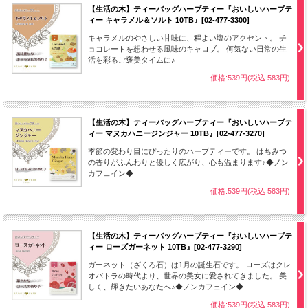
【生活の木】ティーバッグハーブティー『おいしいハーブテ
ィー キャラメル＆ソルト 10TB』[02-477-3300]
キャラメルのやさしい甘味に、程よい塩のアクセント。 チ
ョコレートを想わせる風味のキャロブ。 何気ない日常の生
活を彩るご褒美タイムに♪
価格:539円(税込 583円)
【生活の木】ティーバッグハーブティー『おいしいハーブテ
ィー マヌカハニージンジャー 10TB』[02-477-3270]
季節の変わり目にぴったりのハーブティーです。 はちみつ
の香りがふんわりと優しく広がり、心も温まります♪◆ノン
カフェイン◆
価格:539円(税込 583円)
【生活の木】ティーバッグハーブティー『おいしいハーブテ
ィー ローズガーネット 10TB』[02-477-3290]
ガーネット（ざくろ石）は1月の誕生石です。 ローズはクレ
オパトラの時代より、世界の美女に愛されてきました。 美
しく、輝きたいあなたへ♪◆ノンカフェイン◆
価格:539円(税込 583円)