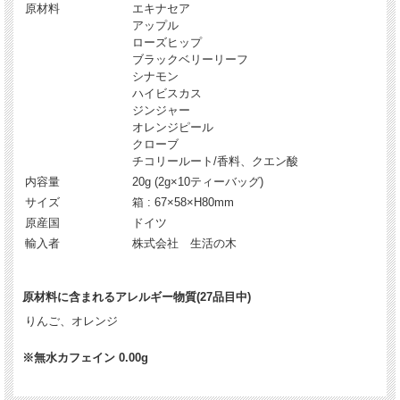
原材料
エキナセア
アップル
ローズヒップ
ブラックベリーリーフ
シナモン
ハイビスカス
ジンジャー
オレンジピール
クローブ
チコリールート/香料、クエン酸
内容量
20g (2g×10ティーバッグ)
サイズ
箱 : 67×58×H80mm
原産国
ドイツ
輸入者
株式会社 生活の木
原材料に含まれるアレルギー物質(27品目中)
りんご、オレンジ
※無水カフェイン 0.00g