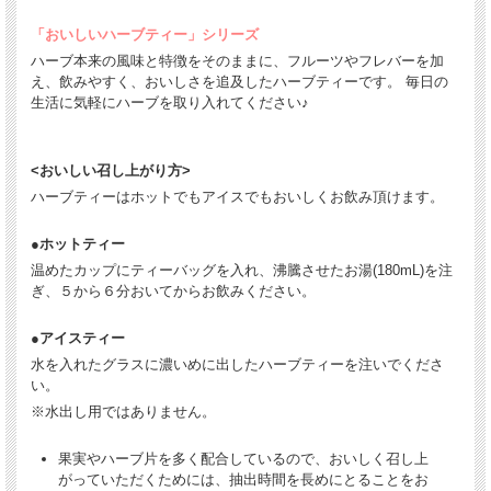
「おいしいハーブティー」シリーズ
ハーブ本来の風味と特徴をそのままに、フルーツやフレバーを加
え、飲みやすく、おいしさを追及したハーブティーです。 毎日の
生活に気軽にハーブを取り入れてください♪
<おいしい召し上がり方>
ハーブティーはホットでもアイスでもおいしくお飲み頂けます。
●ホットティー
温めたカップにティーバッグを入れ、沸騰させたお湯(180mL)を注
ぎ、５から６分おいてからお飲みください。
●アイスティー
水を入れたグラスに濃いめに出したハーブティーを注いでくださ
い。
※水出し用ではありません。
果実やハーブ片を多く配合しているので、おいしく召し上
がっていただくためには、抽出時間を長めにとることをお