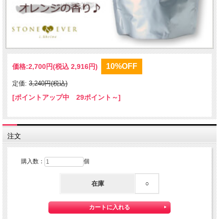
10%OFF
価格:
2,700円
(税込 2,916円)
定価:
3,240円(税込)
[ポイントアップ中 29ポイント～]
注文
購入数：
個
在庫
○