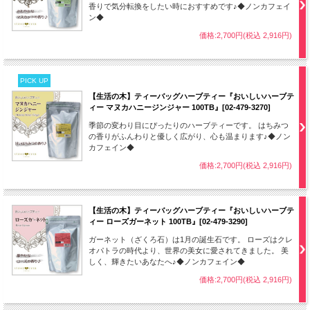
香りで気分転換をしたい時におすすめです♪◆ノンカフェイ
ン◆
価格:2,700円(税込 2,916円)
PICK UP
【生活の木】ティーバッグハーブティー『おいしいハーブテ
ィー マヌカハニージンジャー 100TB』[02-479-3270]
季節の変わり目にぴったりのハーブティーです。 はちみつ
の香りがふんわりと優しく広がり、心も温まります♪◆ノン
カフェイン◆
価格:2,700円(税込 2,916円)
【生活の木】ティーバッグハーブティー『おいしいハーブテ
ィー ローズガーネット 100TB』[02-479-3290]
ガーネット（ざくろ石）は1月の誕生石です。 ローズはクレ
オパトラの時代より、世界の美女に愛されてきました。 美
しく、輝きたいあなたへ♪◆ノンカフェイン◆
価格:2,700円(税込 2,916円)