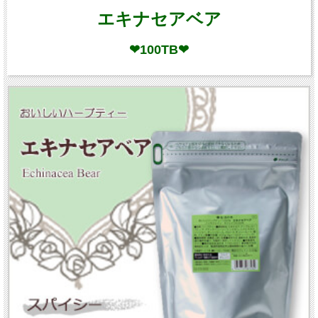
エキナセアベア
❤100TB❤