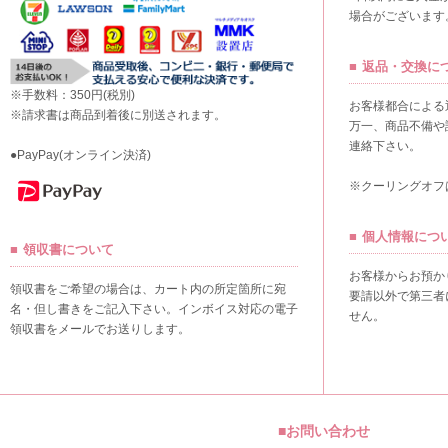
場合がございます
返品・交換に
※手数料：350円(税別)
お客様都合による
※請求書は商品到着後に別送されます。
万一、商品不備や
連絡下さい。
●PayPay(オンライン決済)
※クーリングオフ
個人情報につ
領収書について
お客様からお預か
領収書をご希望の場合は、カート内の所定箇所に宛
要請以外で第三者
名・但し書きをご記入下さい。インボイス対応の電子
せん。
領収書をメールでお送りします。
■お問い合わせ