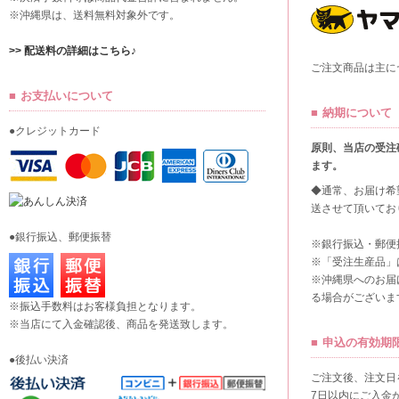
※沖縄県は、送料無料対象外です。
>> 配送料の詳細はこちら♪
ご注文商品は主に
お支払いについて
納期について
●クレジットカード
原則、当店の受注
ます。
◆通常、お届け希
送させて頂いてお
●銀行振込、郵便振替
※銀行振込・郵便
※「受注生産品」
※沖縄県へのお届
る場合がございま
※振込手数料はお客様負担となります。
※当店にて入金確認後、商品を発送致します。
申込の有効期
●後払い決済
ご注文後、注文日
7日以内にご入金