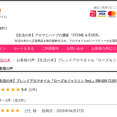
【生活の木】アロマとハーブの通販『STONE & EVER』
生活の木から正規商品を毎日新鮮仕入れ。アロマオイルやハーブティーがお買得
イン
カートを見る
ご利用案内
お問い合せ
お客様の声(口コ
活の木
お客様の声:【生活の木】ブレンドアロマオイル『ローズ＆ジャスミン 
客様の声
生活の木】ブレンドアロマオイル『ローズ＆ジャスミン 5mL』[08-020-7110]
5.0
(1件)
件～1件（全1件）
ぴた 様
投稿日：2026年04月27日