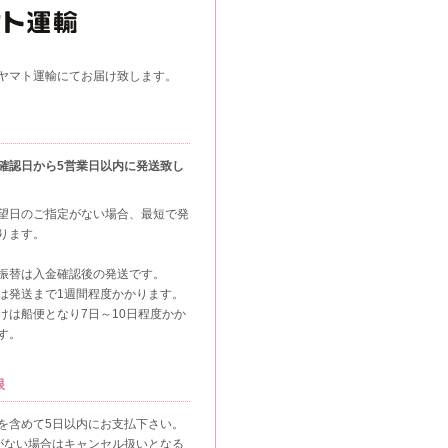
ヤマト運輸にてお届け致します。
確認日から5営業日以内に発送致し
望日のご指定がない場合、最短で発
ります。
振替は入金確認後の発送です。
は発送まで1週間程度かかります。
けは船便となり7日～10日程度かか
す。
限
を含めて5日以内にお支払下さい。
がない場合はキャンセル扱いとなる