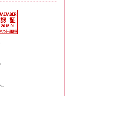
』
>
ん。