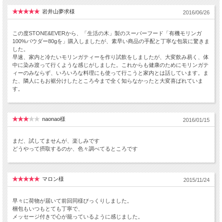
岩井山夢求様
2016/06/26
この度STONE&EVERから、「生活の木」製のスーパーフード「有機モリンガ
100%パウダー80gを」購入しましたが、素早い商品の手配と丁寧な包装に驚きま
した。
早速、家内と冷たいモリンガティーを作り試飲をしましたが、大変飲み易く、体
中に染み渡って行くような感じがしました。これからも健康のためにモリンガテ
ィーのみならず、いろいろな料理にも使って行こうと家内とは話しています。ま
た、隣人にもお裾分けしたところ今まで全く知らなかったと大変喜ばれていま
す。
naonao様
2016/01/15
まだ、試してませんが、楽しみです
どうやって摂取するのか、色々調べてるところです
マロン様
2015/11/24
早々に荷物が届いて前回同様びっくりしました。
梱包もいつもとても丁寧で、
メッセージ付きで心が籠っているように感じました。