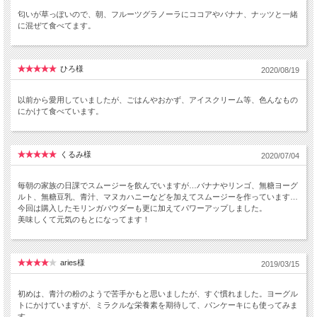
匂いが草っぽいので、朝、フルーツグラノーラにココアやバナナ、ナッツと一緒
に混ぜて食べてます。
ひろ様
2020/08/19
以前から愛用していましたが、ごはんやおかず、アイスクリーム等、色んなもの
にかけて食べています。
くるみ様
2020/07/04
毎朝の家族の日課でスムージーを飲んでいますが…バナナやリンゴ、無糖ヨーグ
ルト、無糖豆乳、青汁、マヌカハニーなどを加えてスムージーを作っています…
今回は購入したモリンガパウダーも更に加えてパワーアップしました。
美味しくて元気のもとになってます！
aries様
2019/03/15
初めは、青汁の粉のようで苦手かもと思いましたが、すぐ慣れました。ヨーグル
トにかけていますが、ミラクルな栄養素を期待して、パンケーキにも使ってみま
す。