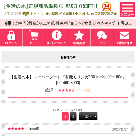
お客様の声
【生活の木】スーパーフード『有機モリンガ100％パウダー 80g』
[02-460-3090]
総評：
4.5 (11件)
1 / 2ページ（全11件）
1
2
次へ
k.firest様
2023/11/14