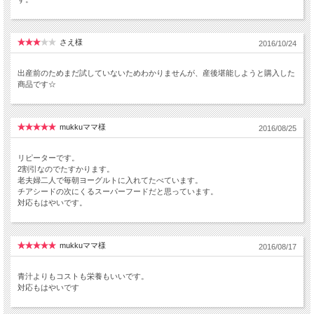
さえ様
2016/10/24
出産前のためまだ試していないためわかりませんが、産後堪能しようと購入した
商品です☆
mukkuママ様
2016/08/25
リピーターです。
2割引なのでたすかります。
老夫婦二人で毎朝ヨーグルトに入れてたべています。
チアシードの次にくるスーパーフードだと思っています。
対応もはやいです。
mukkuママ様
2016/08/17
青汁よりもコストも栄養もいいです。
対応もはやいです