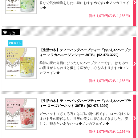
香りで気分転換をしたい時におすすめです♪◆ノンカフェイ
ン◆
価格:1,079円(税込 1,166円)
3位
PICK UP
【生活の木】ティーバッグハーブティー『おいしいハーブテ
ィー マヌカハニージンジャー 30TB』[02-473-3270]
季節の変わり目にぴったりのハーブティーです。 はちみつ
の香りがふんわりと優しく広がり、心も温まります♪◆ノン
カフェイン◆
価格:1,079円(税込 1,166円)
【生活の木】ティーバッグハーブティー『おいしいハーブテ
ィー ローズガーネット 30TB』[02-473-3290]
ガーネット（ざくろ石）は1月の誕生石です。 ローズはクレ
オパトラの時代より、世界の美女に愛されてきました。 美
しく、輝きたいあなたへ♪◆ノンカフェイン◆
価格:1,079円(税込 1,166円)