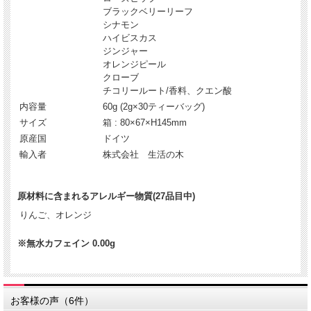
ブラックベリーリーフ
シナモン
ハイビスカス
ジンジャー
オレンジピール
クローブ
チコリールート/香料、クエン酸
内容量
60g (2g×30ティーバッグ)
サイズ
箱 : 80×67×H145mm
原産国
ドイツ
輸入者
株式会社 生活の木
原材料に含まれるアレルギー物質(27品目中)
りんご、オレンジ
※無水カフェイン 0.00g
お客様の声（6件）