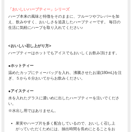
「おいしいハーブティー」シリーズ
ハーブ本来の風味と特徴をそのままに、フルーツやフレバーを加
え、飲みやすく、おいしさを追及したハーブティーです。 毎日の
生活に気軽にハーブを取り入れてください♪
<おいしい召し上がり方>
ハーブティーはホットでもアイスでもおいしくお飲み頂けます。
●ホットティー
温めたカップにティーバッグを入れ、沸騰させたお湯(180mL)を注
ぎ、５から６分おいてからお飲みください。
●アイスティー
水を入れたグラスに濃いめに出したハーブティーを注いでくださ
い。
※水出し用ではありません。
果実やハーブ片を多く配合しているので、おいしく召し上
がっていただくためには、抽出時間を長めにとることをお