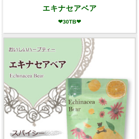
エキナセアベア
❤30TB❤