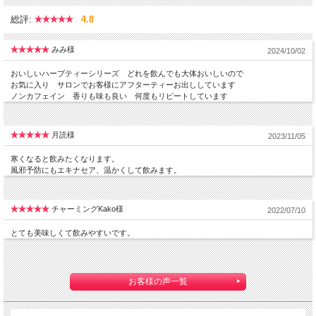
総評:
4.8
みみ様
2024/10/02
おいしいハーブティーシリーズ どれを飲んでも大体おいしいので
お気に入り サロンでお客様にアフターティーお出ししています
ノンカフェイン 香りも味も良い 何度もリピートしています
月読様
2023/11/05
寒くなると飲みたくなります。
風邪予防にもエキナセア、温かくして飲みます。
チャーミングKako様
2022/07/10
とても美味しくて飲みやすいです。
お客様の声一覧