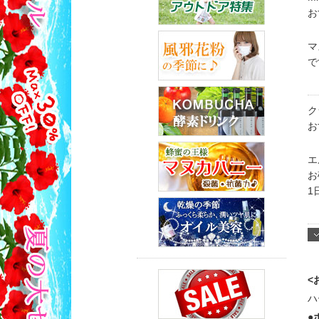
お
マ
で
ク
お
エ
お
1
<
ハ
●