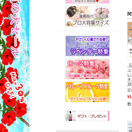
関
【
ッ
い
キ
30
定
¥1
数