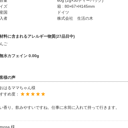
容量
60g (2g×30ティーバッグ)
イズ
箱 : 80×67×H145mm
産国
ドイツ
入者
株式会社 生活の木
材料に含まれるアレルギー物質(27品目中)
んご
無水カフェイン 0.00g
客様の声
おはるママちゃん様
すすめ度：
い香り。飲みやすいですね。仕事に水筒に入れて持って行きます。
imosa.様