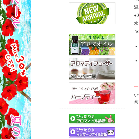
温
●
氷
※
一
い
奏