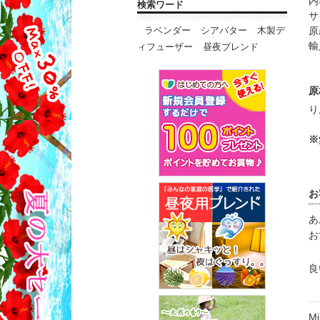
内
検索ワード
サ
原
ラベンダー
シアバター
木製デ
輸
ィフューザー
昼夜ブレンド
原
り
※
お
あ
お
良
M