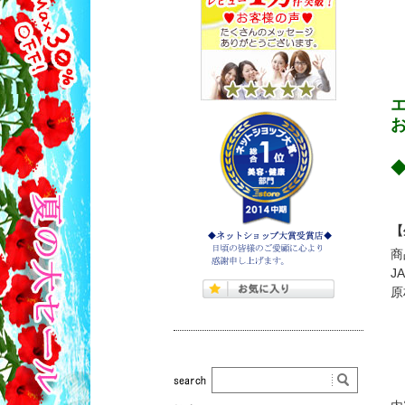
◆
【
商
J
原