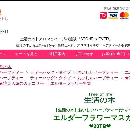
【生活の木】アロマとハーブの通販『STONE & EVER』
生活の木から正規商品を毎日新鮮仕入れ。アロマオイルやハーブティーがお買得
イン
カートを見る
ご利用案内
お問い合せ
お客様の声(口コ
活の木
ハーブティー
ティーバッグ・タイプ
おいしいハーブティー
エ
ハーブティー
ティーバッグ・タイプ
おいしいハーブティー
★
★注目人気のカテゴリー
エルダーフラワー特集
【生活の木】おいしいハーブティー(ティ
エルダーフラワーマス
❤30TB❤