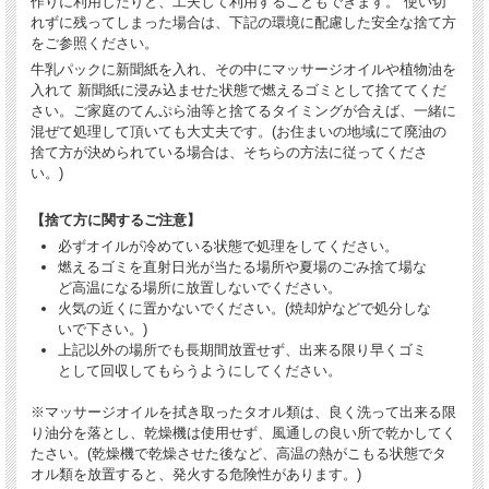
作りに利用したりと、工夫して利用することもできます。 使い切
れずに残ってしまった場合は、下記の環境に配慮した安全な捨て方
をご参照ください。
牛乳パックに新聞紙を入れ、その中にマッサージオイルや植物油を
入れて 新聞紙に浸み込ませた状態で燃えるゴミとして捨ててくだ
さい。ご家庭のてんぷら油等と捨てるタイミングが合えば、一緒に
混ぜて処理して頂いても大丈夫です。(お住まいの地域にて廃油の
捨て方が決められている場合は、そちらの方法に従ってくださ
い。)
【捨て方に関するご注意】
必ずオイルが冷めている状態で処理をしてください。
燃えるゴミを直射日光が当たる場所や夏場のごみ捨て場な
ど高温になる場所に放置しないでください。
火気の近くに置かないでください。(焼却炉などで処分しな
いで下さい。)
上記以外の場所でも長期間放置せず、出来る限り早くゴミ
として回収してもらうようにしてください。
※マッサージオイルを拭き取ったタオル類は、良く洗って出来る限
り油分を落とし、乾燥機は使用せず、風通しの良い所で乾かしてく
たさい。(乾燥機で乾燥させた後など、高温の熱がこもる状態でタ
オル類を放置すると、発火する危険性があります。)