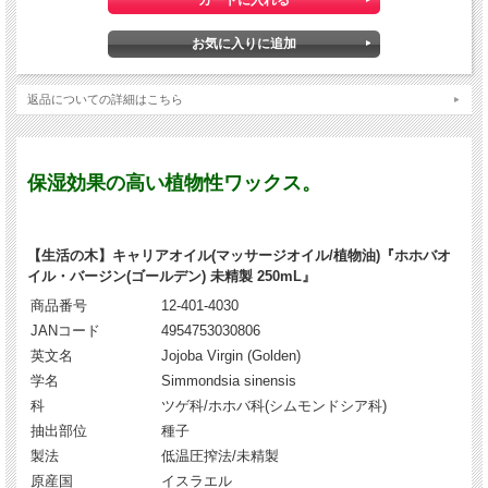
返品についての詳細はこちら
保湿効果の高い植物性ワックス。
【生活の木】キャリアオイル(マッサージオイル/植物油)『ホホバオ
イル・バージン(ゴールデン) 未精製 250mL』
商品番号
12-401-4030
JANコード
4954753030806
英文名
Jojoba Virgin (Golden)
学名
Simmondsia sinensis
科
ツゲ科/ホホバ科(シムモンドシア科)
抽出部位
種子
製法
低温圧搾法/未精製
原産国
イスラエル