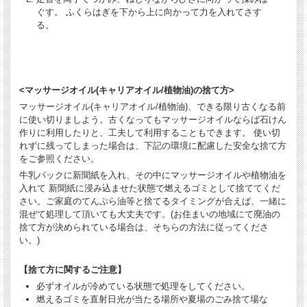
ぐす。 ふくらはぎを下から上に向かって力を入れてさす
る。
<マッサージオイル(キャリアオイル/植物油)の捨て方>
マッサージオイル(キャリアオイル/植物油)、できる限り古くなる前
に使い切りましよう。古くなってもマッサージオイルならば石けん
作りに利用したりと、工夫して利用することもできます。 使い切
れずに残ってしまった場合は、下記の環境に配慮した安全な捨て方
をご参照ください。
牛乳パックに新聞紙を入れ、その中にマッサージオイルや植物油を
入れて 新聞紙に浸み込ませた状態で燃えるゴミとして捨ててくだ
さい。ご家庭のてんぷら油等と捨てるタイミングが合えば、一緒に
混ぜて処理して頂いても大丈夫です。(お住まいの地域にて廃油の
捨て方が決められている場合は、そちらの方法に従ってくださ
い。)
【捨て方に関するご注意】
必ずオイルが冷めている状態で処理をしてください。
燃えるゴミを直射日光が当たる場所や夏場のごみ捨て場な