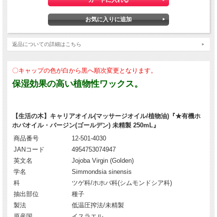
返品についての詳細はこちら
〇キャップの色が白から黒へ順次変更となります。
保湿効果の高い植物性ワックス。
【生活の木】キャリアオイル(マッサージオイル/植物油)『★有機ホ
ホバオイル・バージン(ゴールデン) 未精製 250mL』
商品番号
12-501-4030
JANコード
4954753074947
英文名
Jojoba Virgin (Golden)
学名
Simmondsia sinensis
科
ツゲ科/ホホバ科(シムモンドシア科)
抽出部位
種子
製法
低温圧搾法/未精製
原産国
イスラエル