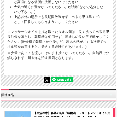
ど高温になる場所に放置しないでください。
火気の近くに置かないでください。(焼却炉などで処分しな
いで下さい。)
上記以外の場所でも長期間放置せず、出来る限り早くゴミ
として回収してもらうようにしてください。
※マッサージオイルを拭き取ったタオル類は、良く洗って出来る限
り油分を落とし、乾燥機は使用せず、風通しの良い所で乾かしてく
たさい。(乾燥機で乾燥させた後など、高温の熱がこもる状態でタ
オル類を放置すると、発火する危険性があります。)
※少量であっても流しにそのまま捨てないでくたさい。自然界で分
解しきれず、川や海を汚す原因となります。
関連商品
【生活の木】容器&道具『植物油・トリートメントオイル用