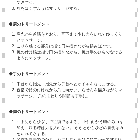
てさする。
耳をほぐすようにマッサージする。
◆肩のトリートメント
肩先から首筋をとおり、耳下まで少し力をいれてゆっくり
とマッサージ。
こりを感じる部分は指で円を描きながら揉みほぐす。
腕の付け根は指で円を描きながら、腕は手のひらでなでる
ようにマッサージ。
◆手のトリートメント
手首から指先、指先から手首へとオイルをなじませる。
親指で指の付け根から爪に向かい、らせんを描きながらマ
ッサージ。 爪のまわりや関節も丁寧に。
◆脚のトリートメント
つま先からひざまで往復でさする。 上に向かう時のみ力を
加え、戻る時は力を入れない。 かかとからひざの裏側は力
をいれてさする。
足首を両手でつかみ、ねじりながらひざに向かって揉みほ