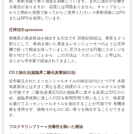
め、希釈溶媒で香り強度を調整しています。まれに成分が分離す
る場合がありますが、品質には問題ありません。キャップをしっ
かりと閉めた状態で振ってからご使用ください.※希釈溶媒にはPG
またはDPGを使用しています。
圧搾法/Expression
柑橘系の果皮精油を抽出する方法です.20世紀初頭は、果実を２つ
割りにして、果肉を除いた果皮をレモンジューサーのような圧搾
機で絞って精油を採っていました.圧力をかける円盤にスポンジを
取り付けていたことから、この方法は「スポンジ法」と呼ばれ、
古くから手作業で採油されてきました。
CO２抽出法(超臨界二酸化炭素抽出法)
近年確立されたエッセンシャルオイルの抽出法のひとつです.水蒸
気蒸留法とは大きく異なる質と純度のエッセンシャルオイルが抽
出可能です.二酸化炭素(CO2)が超臨界に達する温度は33℃のた
め、超臨界状態に達したCO2を密閉空間で用いることで、熱変質
を避けてエッセンシャルオイルを抽出することが可能です.有機溶
媒を使用せず、植物そのものに近い香りを抽出することができま
す。
フロクマリンフリー＝光毒性を除いた精油