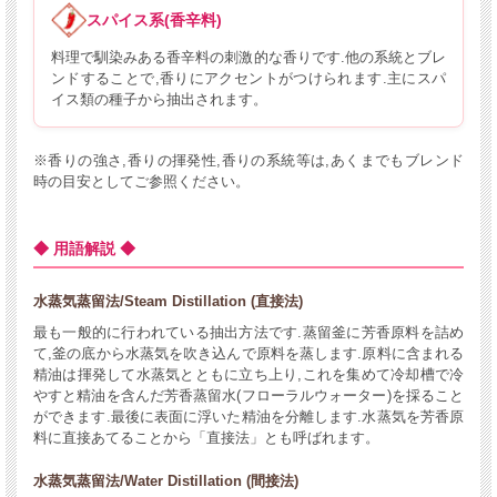
スパイス系(香辛料)
料理で馴染みある香辛料の刺激的な香りです.他の系統とブレ
ンドすることで,香りにアクセントがつけられます.主にスパ
イス類の種子から抽出されます。
※香りの強さ,香りの揮発性,香りの系統等は,あくまでもブレンド
時の目安としてご参照ください。
◆ 用語解説 ◆
水蒸気蒸留法/Steam Distillation (直接法)
最も一般的に行われている抽出方法です.蒸留釜に芳香原料を詰め
て,釜の底から水蒸気を吹き込んで原料を蒸します.原料に含まれる
精油は揮発して水蒸気とともに立ち上り,これを集めて冷却槽で冷
やすと精油を含んだ芳香蒸留水(フローラルウォーター)を採ること
ができます.最後に表面に浮いた精油を分離します.水蒸気を芳香原
料に直接あてることから「直接法」とも呼ばれます。
水蒸気蒸留法/Water Distillation (間接法)