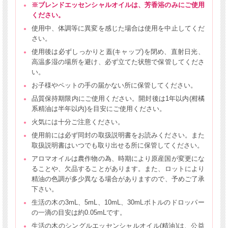
※ブレンドエッセンシャルオイルは、芳香浴のみにご使用
ください。
使用中、体調等に異変を感じた場合は使用を中止してくだ
さい。
使用後は必ずしっかりと蓋(キャップ)を閉め、直射日光、
高温多湿の場所を避け、必ず立てた状態で保管してくださ
い。
お子様やペットの手の届かない所に保管してください。
品質保持期限内にご使用ください。開封後は1年以内(柑橘
系精油は半年以内)を目安にご使用ください。
火気には十分ご注意ください。
使用前には必ず同封の取扱説明書をお読みください。また
取扱説明書はいつでも取り出せる所に保管してください。
アロマオイルは農作物の為、時期により原産国が変更にな
ることや、欠品することがあります。また、ロットにより
精油の色調が多少異なる場合がありますので、予めご了承
下さい。
生活の木の3mL、5mL、10mL、30mLボトルのドロッパー
の一滴の目安は約0.05mLです。
生活の木のシングルエッセンシャルオイル(精油)は、公益