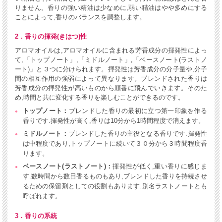
りません。香りの強い精油は少なめに,弱い精油はやや多めにする
ことによって,香りのバランスを調整します。
2．香りの揮発(きはつ)性
アロマオイルは,アロマオイルに含まれる芳香成分の揮発性によっ
て,「トップノート」,「ミドルノート」,「ベースノート(ラストノ
ート)」と３つに分けられます。揮発性は芳香成分の分子量や,分子
間の相互作用の強弱によって異なります。ブレンドされた香りは
芳香成分の揮発性が高いものから順番に飛んでいきます。そのた
め,時間と共に変化する香りを楽しむことができるのです。
トップノート：
ブレンドした香りの最初に立つ第一印象を作る
香りです.揮発性が高く,香りは10分から1時間程度で消えます。
ミドルノート：
ブレンドした香りの主役となる香りです.揮発性
は中程度であり,トップノートに続いて３０分から３時間程度香
ります。
ベースノート(ラストノート)：
揮発性が低く,重い香りに感じま
す.数時間から数日香るものもあり,ブレンドした香りを持続させ
るための保留剤としての役割もあります.別名ラストノートとも
呼ばれます。
3．香りの系統