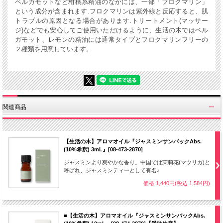
ベルガモットなど柑橘系精油のなかには、一部「フロクマリン」
という成分が含まれます.フロクマリンは紫外線と反応すると、肌
トラブルの原因となる場合があります.トリートメント(マッサー
ジ)などでも安心してご使用いただけるように、生活の木ではベル
ガモット、レモンの精油には通常タイプとフロクマリンフリーの
２種類を用意しています。
関連商品
【生活の木】アロマオイル『ジャスミンサンバックAbs.
(10%希釈) 3mL』[08-473-2870]
ジャスミンより爽やかな香り。中国では茉莉花(マツリカ)と
呼ばれ、ジャスミンティーとして有名♪
価格:1,440円(税込 1,584円)
■【生活の木】アロマオイル『ジャスミンサンバックAbs.