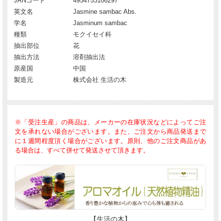
JANコード
4954753106297
英文名
Jasmine sambac Abs.
学名
Jasminum sambac
種類
モクイセイ科
抽出部位
花
抽出方法
溶剤抽出法
原産国
中国
製造元
株式会社 生活の木
※「受注生産」の商品は、メーカーの在庫状況などによってご注
文を承れない場合がございます。また、ご注文から商品発送まで
に１週間程度頂く場合がございます。原則、他のご注文商品があ
る場合は、すべて併せて発送させて頂きます。
【生活の木】