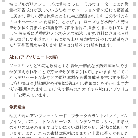
特にブルガリアンローズの場合は,フローラルウォーターにまだ微
量の芳香成分が残っているため,コホべーション管を通じて蒸留釜
に戻され,新しい芳香原料とともに再度蒸留されます.このやり方を
「コホべーション(再蒸留)」と呼びます.ローズなど水溶性の芳香
成分が多く含まれる精油を抽出する場合に,昔多く用いられていま
した.蒸留釜に芳香原料と水を入れて煮沸します.原料に含まれる精
油は揮発して水蒸気とともに立ち上り,冷却槽で冷やして精油を含
んだ芳香蒸留水を採ります.精油は分離器で分離されます。
Abs. (アブソリュートの略)
ジャスミンなどの花を原料とする場合,一般的な水蒸気蒸留法では,
熱が加えられることで芳香成分が破壊されてしまいます.そこでこ
れらデリケートな花などの原料素材から香気成分を抽出する場合
は溶剤抽出法(植物原料を溶剤に浸出させ,香気成分を溶かし出す方
法)が採用されます.この方法で採られたオイルをAbs.(アブソリュ
ート)と呼んでいます。
希釈精油
粘度の高いアンブレットシード、ブラックカラントバッド、ベン
ゾイン、バニラ、トンカビーンズ、リンデンブロッサム、固形状
のイリスはそのままでは使いにくい原料のため、液状に希釈して
います。またこれらの素材は原料のままだと非常に香りが強いた