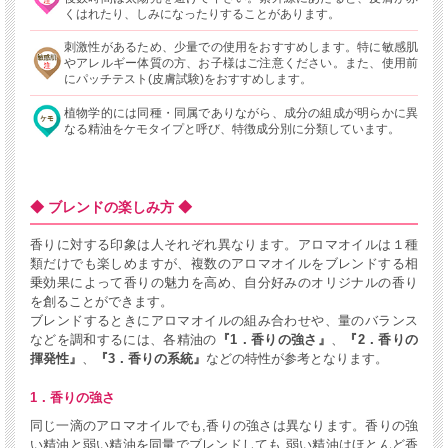
くはれたり、しみになったりすることがあります。
刺激性があるため、少量での使用をおすすめします。特に敏感肌
やアレルギー体質の方、お子様はご注意ください。また、使用前
にパッチテスト(皮膚試験)をおすすめします。
植物学的には同種・同属でありながら、成分の組成が明らかに異
なる精油をケモタイプと呼び、特徴成分別に分類しています。
◆ ブレンドの楽しみ方 ◆
香りに対する印象は人それぞれ異なります。アロマオイルは１種
類だけでも楽しめますが、複数のアロマオイルをブレンドする相
乗効果によって香りの魅力を高め、自分好みのオリジナルの香り
を創ることができます。
ブレンドするときにアロマオイルの組み合わせや、量のバランス
などを調和するには、各精油の
『1．香りの強さ』
、
『2．香りの
揮発性』
、
『3．香りの系統』
などの特性が参考となります。
1．香りの強さ
同じ一滴のアロマオイルでも,香りの強さは異なります。香りの強
い精油と弱い精油を同量でブレンドしても,弱い精油はほとんど香