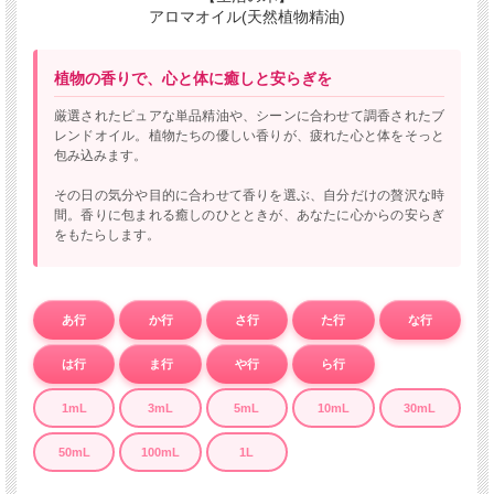
アロマオイル(天然植物精油)
植物の香りで、心と体に癒しと安らぎを
厳選されたピュアな単品精油や、シーンに合わせて調香されたブ
レンドオイル。植物たちの優しい香りが、疲れた心と体をそっと
包み込みます。
その日の気分や目的に合わせて香りを選ぶ、自分だけの贅沢な時
間。香りに包まれる癒しのひとときが、あなたに心からの安らぎ
をもたらします。
あ行
か行
さ行
た行
な行
は行
ま行
や行
ら行
1mL
3mL
5mL
10mL
30mL
50mL
100mL
1L