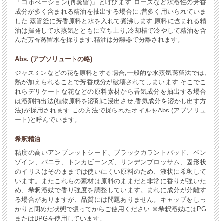
「コホべーション(再蒸留)」と呼びます.ローズなど水溶性の芳香
成分が多く含まれる精油を抽出する場合に,昔多く用いられていま
した.蒸留釜に芳香原料と水を入れて煮沸します.原料に含まれる精
油は揮発して水蒸気とともに立ち上り,冷却槽で冷やして精油を含
んだ芳香蒸留水を採ります.精油は分離器で分離されます。
Abs. (アブソリュートの略)
ジャスミンなどの花を原料とする場合,一般的な水蒸気蒸留法では,
熱が加えられることで芳香成分が破壊されてしまいます.そこでこ
れらデリケートな花などの原料素材から香気成分を抽出する場合
は溶剤抽出法(植物原料を溶剤に浸出させ,香気成分を溶かし出す方
法)が採用されます.この方法で採られたオイルをAbs.(アブソリュ
ート)と呼んでいます。
希釈精油
粘度の高いアンブレットシード、ブラックカラントバッド、ベン
ゾイン、バニラ、トンカビーンズ、リンデンブロッサム、固形状
のイリスはそのままでは使いにくい原料のため、液状に希釈して
います。またこれらの素材は原料のままだと非常に香りが強いた
め、希釈溶媒で香り強度を調整しています。まれに成分が分離す
る場合がありますが、品質には問題ありません。キャップをしっ
かりと閉めた状態で振ってからご使用ください.※希釈溶媒にはPG
またはDPGを使用しています。