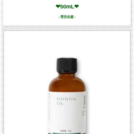
❤50mL❤
- 受注生産 -