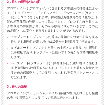
2．香りの揮発(きはつ)性
アロマオイルは,アロマオイルに含まれる芳香成分の揮発性によっ
て,「トップノート」,「ミドルノート」,「ベースノート(ラストノ
ート)」と３つに分けられます。揮発性は芳香成分の分子量や,分子
間の相互作用の強弱によって異なります。ブレンドされた香りは
芳香成分の揮発性が高いものから順番に飛んでいきます。そのた
め,時間と共に変化する香りを楽しむことができるのです。
トップノート：
ブレンドした香りの最初に立つ第一印象を作る
香りです.揮発性が高く,香りは10分から1時間程度で消えます。
ミドルノート：
ブレンドした香りの主役となる香りです.揮発性
は中程度であり,トップノートに続いて３０分から３時間程度香
ります。
ベースノート(ラストノート)：
揮発性が低く,重い香りに感じま
す.数時間から数日香るものもあり,ブレンドした香りを持続させ
るための保留剤としての役割もあります.別名ラストノートとも
呼ばれます。
3．香りの系統
アロマオイル(エッセンシャルオイル/精油)の香りは,抽出した植物
の香りや種類などにより,７つの系統に分けられます。