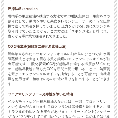
圧搾法/Expression
柑橘系の果皮精油を抽出する方法です.20世紀初頭は、果実を２つ
割りにして、果肉を除いた果皮をレモンジューサーのような圧搾
機で絞って精油を採っていました.圧力をかける円盤にスポンジを
取り付けていたことから、この方法は「スポンジ法」と呼ばれ、
古くから手作業で採油されてきました。
CO２抽出法(超臨界二酸化炭素抽出法)
近年確立されたエッセンシャルオイルの抽出法のひとつです.水蒸
気蒸留法とは大きく異なる質と純度のエッセンシャルオイルが抽
出可能です.二酸化炭素(CO2)が超臨界に達する温度は33℃のた
め、超臨界状態に達したCO2を密閉空間で用いることで、熱変質
を避けてエッセンシャルオイルを抽出することが可能です.有機溶
媒を使用せず、植物そのものに近い香りを抽出することができま
す。
フロクマリンフリー＝光毒性を除いた精油
ベルガモットなど柑橘系精油のなかには、一部「フロクマリン」
という成分が含まれます.フロクマリンは紫外線と反応すると、肌
トラブルの原因となる場合があります.トリートメント(マッサー
ジ)などでも安心してご使用いただけるように、生活の木ではベル