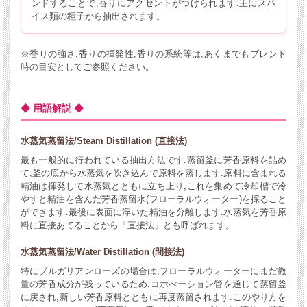
ンドすることで,香りにアクセントがつけられます.主にスパ
イス類の種子から抽出されます。
※香りの強さ,香りの揮発性,香りの系統等は,あくまでもブレンド
時の目安としてご参照ください。
◆ 用語解説 ◆
水蒸気蒸留法/Steam Distillation (直接法)
最も一般的に行われている抽出方法です.蒸留釜に芳香原料を詰め
て,釜の底から水蒸気を吹き込んで原料を蒸します.原料に含まれる
精油は揮発して水蒸気とともに立ち上り,これを集めて冷却槽で冷
やすと精油を含んだ芳香蒸留水(フローラルウォーター)を採ること
ができます.最後に表面に浮いた精油を分離します.水蒸気を芳香原
料に直接あてることから「直接法」とも呼ばれます。
水蒸気蒸留法/Water Distillation (間接法)
特にブルガリアンローズの場合は,フローラルウォーターにまだ微
量の芳香成分が残っているため,コホべーション管を通じて蒸留釜
に戻され,新しい芳香原料とともに再度蒸留されます.このやり方を