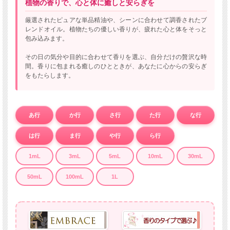
植物の香りで、心と体に癒しと安らぎを
厳選されたピュアな単品精油や、シーンに合わせて調香されたブ
レンドオイル。植物たちの優しい香りが、疲れた心と体をそっと
包み込みます。
その日の気分や目的に合わせて香りを選ぶ、自分だけの贅沢な時
間。香りに包まれる癒しのひとときが、あなたに心からの安らぎ
をもたらします。
あ行
か行
さ行
た行
な行
は行
ま行
や行
ら行
1mL
3mL
5mL
10mL
30mL
50mL
100mL
1L