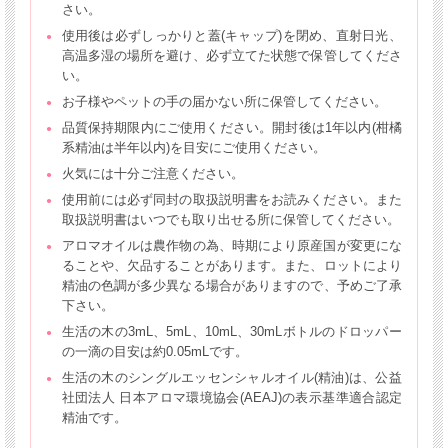
さい。
使用後は必ずしっかりと蓋(キャップ)を閉め、直射日光、
高温多湿の場所を避け、必ず立てた状態で保管してくださ
い。
お子様やペットの手の届かない所に保管してください。
品質保持期限内にご使用ください。開封後は1年以内(柑橘
系精油は半年以内)を目安にご使用ください。
火気には十分ご注意ください。
使用前には必ず同封の取扱説明書をお読みください。また
取扱説明書はいつでも取り出せる所に保管してください。
アロマオイルは農作物の為、時期により原産国が変更にな
ることや、欠品することがあります。また、ロットにより
精油の色調が多少異なる場合がありますので、予めご了承
下さい。
生活の木の3mL、5mL、10mL、30mLボトルのドロッパー
の一滴の目安は約0.05mLです。
生活の木のシングルエッセンシャルオイル(精油)は、公益
社団法人 日本アロマ環境協会(AEAJ)の表示基準適合認定
精油です。