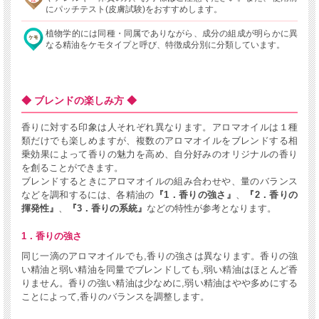
にパッチテスト(皮膚試験)をおすすめします。
植物学的には同種・同属でありながら、成分の組成が明らかに異
なる精油をケモタイプと呼び、特徴成分別に分類しています。
◆ ブレンドの楽しみ方 ◆
香りに対する印象は人それぞれ異なります。アロマオイルは１種
類だけでも楽しめますが、複数のアロマオイルをブレンドする相
乗効果によって香りの魅力を高め、自分好みのオリジナルの香り
を創ることができます。
ブレンドするときにアロマオイルの組み合わせや、量のバランス
などを調和するには、各精油の
『1．香りの強さ』
、
『2．香りの
揮発性』
、
『3．香りの系統』
などの特性が参考となります。
1．香りの強さ
同じ一滴のアロマオイルでも,香りの強さは異なります。香りの強
い精油と弱い精油を同量でブレンドしても,弱い精油はほとんど香
りません。香りの強い精油は少なめに,弱い精油はやや多めにする
ことによって,香りのバランスを調整します。