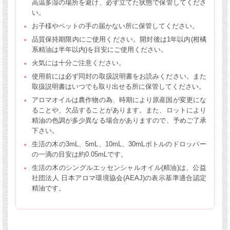
高温多湿の場所を避け、必ず立てた状態で保管してくださ
い。
お子様やペットの手の届かない所に保管してください。
品質保持期限内にご使用ください。開封後は1年以内(柑橘
系精油は半年以内)を目安にご使用ください。
火気には十分ご注意ください。
使用前には必ず同封の取扱説明書をお読みください。また
取扱説明書はいつでも取り出せる所に保管してください。
アロマオイルは農作物の為、時期により原産国が変更にな
ることや、欠品することがあります。また、ロットにより
精油の色調が多少異なる場合がありますので、予めご了承
下さい。
生活の木の3mL、5mL、10mL、30mLボトルのドロッパー
の一滴の目安は約0.05mLです。
生活の木のシングルエッセンシャルオイル(精油)は、公益
社団法人 日本アロマ環境協会(AEAJ)の表示基準適合認定
精油です。