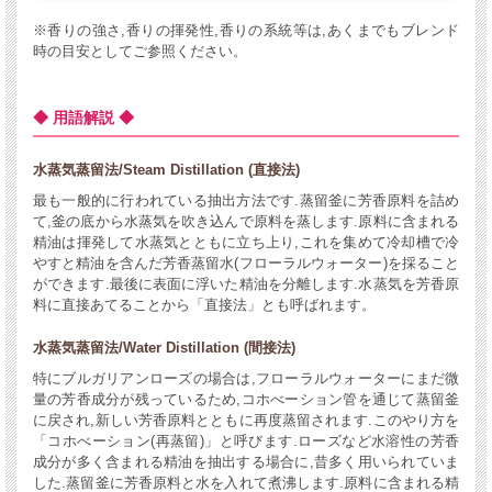
※香りの強さ,香りの揮発性,香りの系統等は,あくまでもブレンド
時の目安としてご参照ください。
◆ 用語解説 ◆
水蒸気蒸留法/Steam Distillation (直接法)
最も一般的に行われている抽出方法です.蒸留釜に芳香原料を詰め
て,釜の底から水蒸気を吹き込んで原料を蒸します.原料に含まれる
精油は揮発して水蒸気とともに立ち上り,これを集めて冷却槽で冷
やすと精油を含んだ芳香蒸留水(フローラルウォーター)を採ること
ができます.最後に表面に浮いた精油を分離します.水蒸気を芳香原
料に直接あてることから「直接法」とも呼ばれます。
水蒸気蒸留法/Water Distillation (間接法)
特にブルガリアンローズの場合は,フローラルウォーターにまだ微
量の芳香成分が残っているため,コホべーション管を通じて蒸留釜
に戻され,新しい芳香原料とともに再度蒸留されます.このやり方を
「コホべーション(再蒸留)」と呼びます.ローズなど水溶性の芳香
成分が多く含まれる精油を抽出する場合に,昔多く用いられていま
した.蒸留釜に芳香原料と水を入れて煮沸します.原料に含まれる精