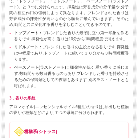
て,「トップノート」,「ミドルノート」,「ベースノート(ラストノ
ート)」と３つに分けられます。揮発性は芳香成分の分子量や,分子
間の相互作用の強弱によって異なります。ブレンドされた香りは
芳香成分の揮発性が高いものから順番に飛んでいきます。そのた
め,時間と共に変化する香りを楽しむことができるのです。
トップノート：
ブレンドした香りの最初に立つ第一印象を作る
香りです.揮発性が高く,香りは10分から1時間程度で消えます。
ミドルノート：
ブレンドした香りの主役となる香りです.揮発性
は中程度であり,トップノートに続いて３０分から３時間程度香
ります。
ベースノート(ラストノート)：
揮発性が低く,重い香りに感じま
す.数時間から数日香るものもあり,ブレンドした香りを持続させ
るための保留剤としての役割もあります.別名ラストノートとも
呼ばれます。
3．香りの系統
アロマオイル(エッセンシャルオイル/精油)の香りは,抽出した植物
の香りや種類などにより,７つの系統に分けられます。
柑橘系(シトラス)