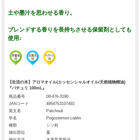
土や墨汁を思わせる香り。
ブレンドする香りを長持ちさせる保留剤としても
使用♪
【生活の木】アロマオイル(エッセンシャルオイル/天然植物精油)
『パチュリ 100mL』
商品番号
08-476-3190
JANコード
4954753107492
英文名
Patchouli
学名
Pogostemon cablin
種類
シソ科
抽出部位
葉
抽出方法
水蒸気蒸留法