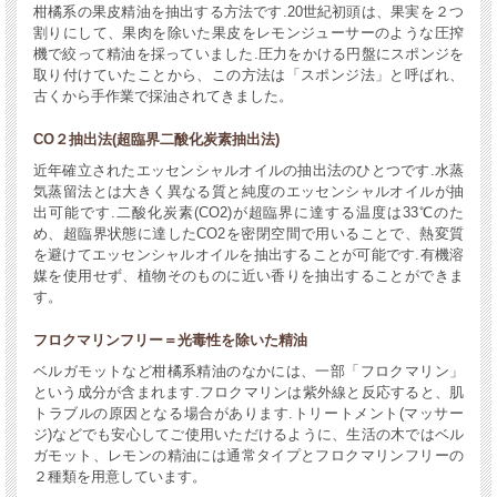
柑橘系の果皮精油を抽出する方法です.20世紀初頭は、果実を２つ
割りにして、果肉を除いた果皮をレモンジューサーのような圧搾
機で絞って精油を採っていました.圧力をかける円盤にスポンジを
取り付けていたことから、この方法は「スポンジ法」と呼ばれ、
古くから手作業で採油されてきました。
CO２抽出法(超臨界二酸化炭素抽出法)
近年確立されたエッセンシャルオイルの抽出法のひとつです.水蒸
気蒸留法とは大きく異なる質と純度のエッセンシャルオイルが抽
出可能です.二酸化炭素(CO2)が超臨界に達する温度は33℃のた
め、超臨界状態に達したCO2を密閉空間で用いることで、熱変質
を避けてエッセンシャルオイルを抽出することが可能です.有機溶
媒を使用せず、植物そのものに近い香りを抽出することができま
す。
フロクマリンフリー＝光毒性を除いた精油
ベルガモットなど柑橘系精油のなかには、一部「フロクマリン」
という成分が含まれます.フロクマリンは紫外線と反応すると、肌
トラブルの原因となる場合があります.トリートメント(マッサー
ジ)などでも安心してご使用いただけるように、生活の木ではベル
ガモット、レモンの精油には通常タイプとフロクマリンフリーの
２種類を用意しています。