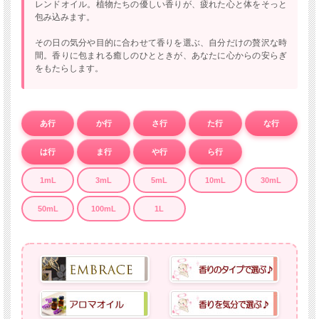
レンドオイル。植物たちの優しい香りが、疲れた心と体をそっと
包み込みます。
その日の気分や目的に合わせて香りを選ぶ、自分だけの贅沢な時
間。香りに包まれる癒しのひとときが、あなたに心からの安らぎ
をもたらします。
あ行
か行
さ行
た行
な行
は行
ま行
や行
ら行
1mL
3mL
5mL
10mL
30mL
50mL
100mL
1L