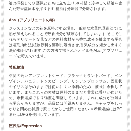
油は揮発して水蒸気とともに立ち上り,冷却槽で冷やして精油を含
んだ芳香蒸留水を採ります.精油は分離器で分離されます。
Abs. (アブソリュートの略)
ジャスミンなどの花を原料とする場合,一般的な水蒸気蒸留法では,
熱が加えられることで芳香成分が破壊されてしまいます.そこでこ
れらデリケートな花などの原料素材から香気成分を抽出する場合
は溶剤抽出法(植物原料を溶剤に浸出させ,香気成分を溶かし出す方
法)が採用されます.この方法で採られたオイルをAbs.(アブソリュ
ート)と呼んでいます。
希釈精油
粘度の高いアンブレットシード、ブラックカラントバッド、ベン
ゾイン、バニラ、トンカビーンズ、リンデンブロッサム、固形状
のイリスはそのままでは使いにくい原料のため、液状に希釈して
います。またこれらの素材は原料のままだと非常に香りが強いた
め、希釈溶媒で香り強度を調整しています。まれに成分が分離す
る場合がありますが、品質には問題ありません。キャップをしっ
かりと閉めた状態で振ってからご使用ください.※希釈溶媒にはPG
またはDPGを使用しています。
圧搾法/Expression