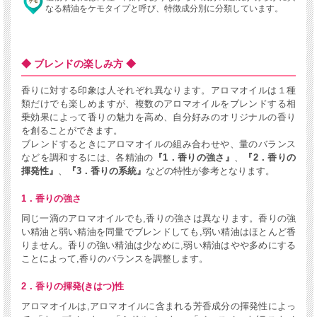
なる精油をケモタイプと呼び、特徴成分別に分類しています。
◆ ブレンドの楽しみ方 ◆
香りに対する印象は人それぞれ異なります。アロマオイルは１種
類だけでも楽しめますが、複数のアロマオイルをブレンドする相
乗効果によって香りの魅力を高め、自分好みのオリジナルの香り
を創ることができます。
ブレンドするときにアロマオイルの組み合わせや、量のバランス
などを調和するには、各精油の
『1．香りの強さ』
、
『2．香りの
揮発性』
、
『3．香りの系統』
などの特性が参考となります。
1．香りの強さ
同じ一滴のアロマオイルでも,香りの強さは異なります。香りの強
い精油と弱い精油を同量でブレンドしても,弱い精油はほとんど香
りません。香りの強い精油は少なめに,弱い精油はやや多めにする
ことによって,香りのバランスを調整します。
2．香りの揮発(きはつ)性
アロマオイルは,アロマオイルに含まれる芳香成分の揮発性によっ