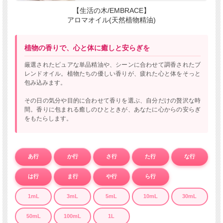
【生活の木/EMBRACE】
アロマオイル(天然植物精油)
植物の香りで、心と体に癒しと安らぎを
厳選されたピュアな単品精油や、シーンに合わせて調香されたブ
レンドオイル。植物たちの優しい香りが、疲れた心と体をそっと
包み込みます。
その日の気分や目的に合わせて香りを選ぶ、自分だけの贅沢な時
間。香りに包まれる癒しのひとときが、あなたに心からの安らぎ
をもたらします。
あ行
か行
さ行
た行
な行
は行
ま行
や行
ら行
1mL
3mL
5mL
10mL
30mL
50mL
100mL
1L