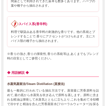
間薬として利用されてきた薬草も数多くあります。ハーブの
葉や種子から抽出されます。
スパイス系(香辛料)
料理で馴染みある香辛料の刺激的な香りです。他の系統とブ
レンドすることで,香りにアクセントがつけられます。主にス
パイス類の種子から抽出されます。
※香りの強さ,香りの揮発性,香りの系統等は,あくまでもブレンド
時の目安としてご参照ください。
◆ 用語解説 ◆
水蒸気蒸留法/Steam Distillation (直接法)
最も一般的に行われている抽出方法です。蒸留釜に芳香原料を詰
めて,釜の底から水蒸気を吹き込んで原料を蒸します。原料に含ま
れる精油は揮発して水蒸気とともに立ち上り,これを集めて冷却槽
で冷やすと精油を含んだ芳香蒸留水(フローラルウォーター)を採る