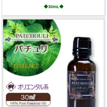
◆30mL◆