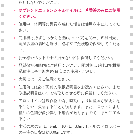
たりしないでください。
※ブレンドエッセンシャルオイルは、芳香浴のみにご使用
ください。
使用中、体調等に異変を感じた場合は使用を中止してくだ
さい。
使用後は必ずしっかりと蓋(キャップ)を閉め、直射日光、
高温多湿の場所を避け、必ず立てた状態で保管してくださ
い。
お子様やペットの手の届かない所に保管してください。
品質保持期限内にご使用ください。開封後は1年以内(柑橘
系精油は半年以内)を目安にご使用ください。
火気には十分ご注意ください。
使用前には必ず同封の取扱説明書をお読みください。また
取扱説明書はいつでも取り出せる所に保管してください。
アロマオイルは農作物の為、時期により原産国が変更にな
ることや、欠品することがあります。また、ロットにより
精油の色調が多少異なる場合がありますので、予めご了承
下さい。
生活の木の3mL、5mL、10mL、30mLボトルのドロッパー
の一滴の目安は約0.05mLです。