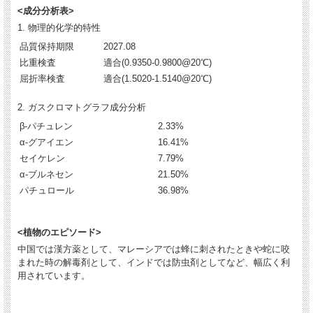
<成分分析表>
1. 物理的化学的特性
品質保持期限
2027.08
比重検査
適合(0.9350-0.9800@20℃)
屈折率検査
適合(1.5020-1.5140@20℃)
2. ガスクロマトグラフ成分分析
β-パチュレン
2.33%
α-グアイエン
16.41%
セイケレン
7.79%
α-ブルネセン
21.50%
パチュロール
36.98%
<植物のエピソード>
中国では漢方薬として、マレーシアでは蜂に刺されたときや蛇に咬
まれた時の解毒剤として、インドでは防虫剤としてなど、幅広く利
用されています。