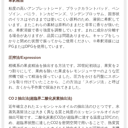
希釈精油
粘度の高いアンブレットシード、ブラックカラントバッド、ベン
ゾイン、バニラ、トンカビーンズ、リンデンブロッサム、固形状
のイリスはそのままでは使いにくい原料のため、液状に希釈して
います。またこれらの素材は原料のままだと非常に香りが強いた
め、希釈溶媒で香り強度を調整しています。まれに成分が分離す
る場合がありますが、品質には問題ありません。キャップをしっ
かりと閉めた状態で振ってからご使用ください。※希釈溶媒には
PGまたはDPGを使用しています。
圧搾法/Expression
柑橘系の果皮精油を抽出する方法です。20世紀初頭は、果実を２
つ割りにして、果肉を除いた果皮をレモンジューサーのような圧
搾機で絞って精油を採っていました。圧力をかける円盤にスポン
ジを取り付けていたことから、この方法は「スポンジ法」と呼ば
れ、古くから手作業で採油されてきました。
CO２抽出法(超臨界二酸化炭素抽出法)
近年確立されたエッセンシャルオイルの抽出法のひとつです。水
蒸気蒸留法とは大きく異なる質と純度のエッセンシャルオイルが
抽出可能です。二酸化炭素(CO2)が超臨界に達する温度は33℃のた
め、超臨界状態に達したCO2を密閉空間で用いることで、熱変質