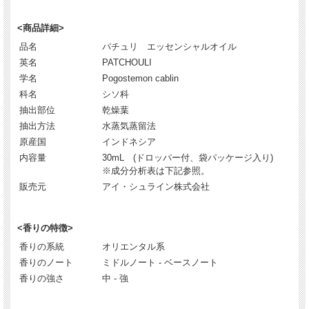
<商品詳細>
品名
パチュリ エッセンシャルオイル
英名
PATCHOULI
学名
Pogostemon cablin
科名
シソ科
抽出部位
乾燥葉
抽出方法
水蒸気蒸留法
原産国
インドネシア
内容量
30mL (ドロッパー付、袋パッケージ入り)
※成分分析表は下記参照。
販売元
アイ・シュライン株式会社
<香りの特徴>
香りの系統
オリエンタル系
香りのノート
ミドルノート - ベースノート
香りの強さ
中 - 強