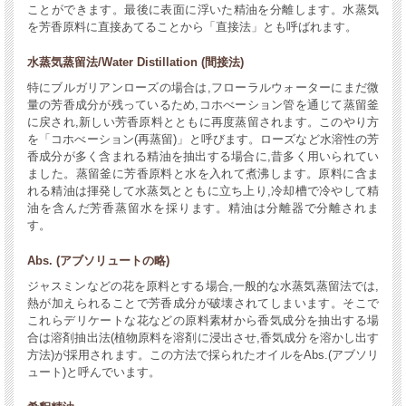
ことができます。最後に表面に浮いた精油を分離します。水蒸気
を芳香原料に直接あてることから「直接法」とも呼ばれます。
水蒸気蒸留法/Water Distillation (間接法)
特にブルガリアンローズの場合は,フローラルウォーターにまだ微
量の芳香成分が残っているため,コホべーション管を通じて蒸留釜
に戻され,新しい芳香原料とともに再度蒸留されます。このやり方
を「コホべーション(再蒸留)」と呼びます。ローズなど水溶性の芳
香成分が多く含まれる精油を抽出する場合に,昔多く用いられてい
ました。蒸留釜に芳香原料と水を入れて煮沸します。原料に含ま
れる精油は揮発して水蒸気とともに立ち上り,冷却槽で冷やして精
油を含んだ芳香蒸留水を採ります。精油は分離器で分離されま
す。
Abs. (アブソリュートの略)
ジャスミンなどの花を原料とする場合,一般的な水蒸気蒸留法では,
熱が加えられることで芳香成分が破壊されてしまいます。そこで
これらデリケートな花などの原料素材から香気成分を抽出する場
合は溶剤抽出法(植物原料を溶剤に浸出させ,香気成分を溶かし出す
方法)が採用されます。この方法で採られたオイルをAbs.(アブソリ
ュート)と呼んでいます。