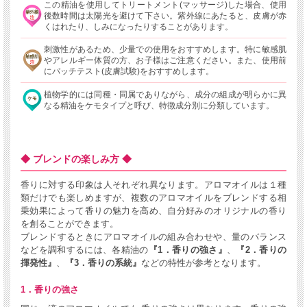
この精油を使用してトリートメント(マッサージ)した場合、使用
後数時間は太陽光を避けて下さい。紫外線にあたると、皮膚が赤
くはれたり、しみになったりすることがあります。
刺激性があるため、少量での使用をおすすめします。特に敏感肌
やアレルギー体質の方、お子様はご注意ください。また、使用前
にパッチテスト(皮膚試験)をおすすめします。
植物学的には同種・同属でありながら、成分の組成が明らかに異
なる精油をケモタイプと呼び、特徴成分別に分類しています。
◆ ブレンドの楽しみ方 ◆
香りに対する印象は人それぞれ異なります。アロマオイルは１種
類だけでも楽しめますが、複数のアロマオイルをブレンドする相
乗効果によって香りの魅力を高め、自分好みのオリジナルの香り
を創ることができます。
ブレンドするときにアロマオイルの組み合わせや、量のバランス
などを調和するには、各精油の
『1．香りの強さ』
、
『2．香りの
揮発性』
、
『3．香りの系統』
などの特性が参考となります。
1．香りの強さ