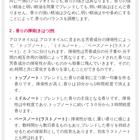
同じ一滴のアロマオイルでも,香りの強さは異なります。香りの強
い精油と弱い精油を同量でブレンドしても,弱い精油はほとんど香
りません。香りの強い精油は少なめに,弱い精油はやや多めにする
ことによって,香りのバランスを調整します。
2．香りの揮発(きはつ)性
アロマオイルは,アロマオイルに含まれる芳香成分の揮発性によっ
て,「トップノート」,「ミドルノート」,「ベースノート(ラストノ
ート)」と３つに分けられます。揮発性は芳香成分の分子量や,分子
間の相互作用の強弱によって異なります。ブレンドされた香りは
芳香成分の揮発性が高いものから順番に飛んでいきます。そのた
め,時間と共に変化する香りを楽しむことができるのです。
トップノート：
ブレンドした香りの最初に立つ第一印象を作る
香りです。揮発性が高く,香りは10分から1時間程度で消えま
す。
ミドルノート：
ブレンドした香りの主役となる香りです。揮発
性は中程度であり,トップノートに続いて３０分から３時間程度
香ります。
ベースノート(ラストノート)：
揮発性が低く,重い香りに感じま
す。数時間から数日香るものもあり,ブレンドした香りを持続さ
せるための保留剤としての役割もあります。別名ラストノート
とも呼ばれます。