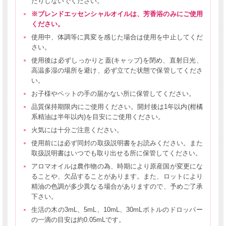
たりしないでください。
※ブレンドエッセンシャルオイルは、芳香浴のみにご使用
ください。
使用中、体調等に異変を感じた場合は使用を中止してくだ
さい。
使用後は必ずしっかりと蓋(キャップ)を閉め、直射日光、
高温多湿の場所を避け、必ず立てた状態で保管してくださ
い。
お子様やペットの手の届かない所に保管してください。
品質保持期限内にご使用ください。開封後は1年以内(柑橘
系精油は半年以内)を目安にご使用ください。
火気には十分ご注意ください。
使用前には必ず同封の取扱説明書をお読みください。また
取扱説明書はいつでも取り出せる所に保管してください。
アロマオイルは農作物の為、時期により原産国が変更にな
ることや、欠品することがあります。また、ロットにより
精油の色調が多少異なる場合がありますので、予めご了承
下さい。
生活の木の3mL、5mL、10mL、30mLボトルのドロッパー
の一滴の目安は約0.05mLです。