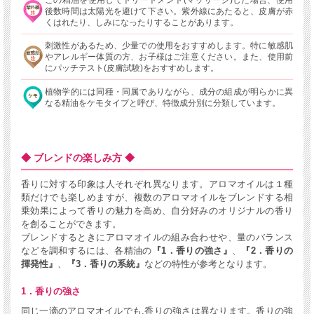
後数時間は太陽光を避けて下さい。紫外線にあたると、皮膚が赤
くはれたり、しみになったりすることがあります。
刺激性があるため、少量での使用をおすすめします。特に敏感肌
やアレルギー体質の方、お子様はご注意ください。また、使用前
にパッチテスト(皮膚試験)をおすすめします。
植物学的には同種・同属でありながら、成分の組成が明らかに異
なる精油をケモタイプと呼び、特徴成分別に分類しています。
◆ ブレンドの楽しみ方 ◆
香りに対する印象は人それぞれ異なります。アロマオイルは１種
類だけでも楽しめますが、複数のアロマオイルをブレンドする相
乗効果によって香りの魅力を高め、自分好みのオリジナルの香り
を創ることができます。
ブレンドするときにアロマオイルの組み合わせや、量のバランス
などを調和するには、各精油の
『1．香りの強さ』
、
『2．香りの
揮発性』
、
『3．香りの系統』
などの特性が参考となります。
1．香りの強さ
同じ一滴のアロマオイルでも,香りの強さは異なります。香りの強