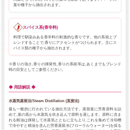
葉や種子から抽出されます。
スパイス系(香辛料)
料理で馴染みある香辛料の刺激的な香りです。他の系統とブ
レンドすることで,香りにアクセントがつけられます。主にス
パイス類の種子から抽出されます。
※香りの強さ,香りの揮発性,香りの系統等は,あくまでもブレンド
時の目安としてご参照ください。
◆ 用語解説 ◆
水蒸気蒸留法/Steam Distillation (直接法)
最も一般的に行われている抽出方法です。蒸留釜に芳香原料を詰
めて,釜の底から水蒸気を吹き込んで原料を蒸します。原料に含ま
れる精油は揮発して水蒸気とともに立ち上り,これを集めて冷却槽
で冷やすと精油を含んだ芳香蒸留水(フローラルウォーター)を採る