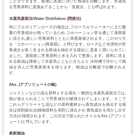
ことができます。最後に表面に浮いた精油を分離します。水蒸気
を芳香原料に直接あてることから「直接法」とも呼ばれます。
水蒸気蒸留法/Water Distillation (間接法)
特にブルガリアンローズの場合は,フローラルウォーターにまだ微
量の芳香成分が残っているため,コホべーション管を通じて蒸留釜
に戻され,新しい芳香原料とともに再度蒸留されます。このやり方
を「コホべーション(再蒸留)」と呼びます。ローズなど水溶性の芳
香成分が多く含まれる精油を抽出する場合に,昔多く用いられてい
ました。蒸留釜に芳香原料と水を入れて煮沸します。原料に含ま
れる精油は揮発して水蒸気とともに立ち上り,冷却槽で冷やして精
油を含んだ芳香蒸留水を採ります。精油は分離器で分離されま
す。
Abs. (アブソリュートの略)
ジャスミンなどの花を原料とする場合,一般的な水蒸気蒸留法では,
熱が加えられることで芳香成分が破壊されてしまいます。そこで
これらデリケートな花などの原料素材から香気成分を抽出する場
合は溶剤抽出法(植物原料を溶剤に浸出させ,香気成分を溶かし出す
方法)が採用されます。この方法で採られたオイルをAbs.(アブソリ
ュート)と呼んでいます。
希釈精油