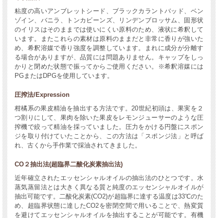
粘度の高いアンブレットシード、ブラックカラントバッド、ベン
ゾイン、バニラ、トンカビーンズ、リンデンブロッサム、固形状
のイリスはそのままでは使いにくい原料のため、液状に希釈して
います。またこれらの素材は原料のままだと非常に香りが強いた
め、希釈溶媒で香り強度を調整しています。まれに成分が分離す
る場合がありますが、品質には問題ありません。キャップをしっ
かりと閉めた状態で振ってからご使用ください。※希釈溶媒には
PGまたはDPGを使用しています。
圧搾法/Expression
柑橘系の果皮精油を抽出する方法です。20世紀初頭は、果実を２
つ割りにして、果肉を除いた果皮をレモンジューサーのような圧
搾機で絞って精油を採っていました。圧力をかける円盤にスポン
ジを取り付けていたことから、この方法は「スポンジ法」と呼ば
れ、古くから手作業で採油されてきました。
CO２抽出法(超臨界二酸化炭素抽出法)
近年確立されたエッセンシャルオイルの抽出法のひとつです。水
蒸気蒸留法とは大きく異なる質と純度のエッセンシャルオイルが
抽出可能です。二酸化炭素(CO2)が超臨界に達する温度は33℃のた
め、超臨界状態に達したCO2を密閉空間で用いることで、熱変質
を避けてエッセンシャルオイルを抽出することが可能です。有機