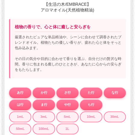
【生活の木/EMBRACE】
アロマオイル(天然植物精油)
植物の香りで、心と体に癒しと安らぎを
厳選されたピュアな単品精油や、シーンに合わせて調香されたブ
レンドオイル。植物たちの優しい香りが、疲れた心と体をそっと
包み込みます。
その日の気分や目的に合わせて香りを選ぶ、自分だけの贅沢な時
間。香りに包まれる癒しのひとときが、あなたに心からの安らぎ
をもたらします。
あ行
か行
さ行
た行
な行
は行
ま行
や行
ら行
1mL
3mL
5mL
10mL
30mL
50mL
100mL
1L