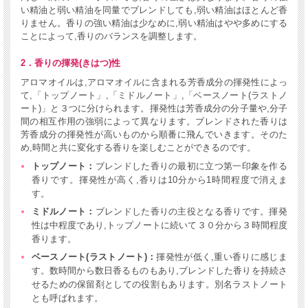
い精油と弱い精油を同量でブレンドしても,弱い精油はほとんど香
りません。香りの強い精油は少なめに,弱い精油はやや多めにする
ことによって,香りのバランスを調整します。
2．香りの揮発(きはつ)性
アロマオイルは,アロマオイルに含まれる芳香成分の揮発性によっ
て,「トップノート」,「ミドルノート」,「ベースノート(ラストノ
ート)」と３つに分けられます。揮発性は芳香成分の分子量や,分子
間の相互作用の強弱によって異なります。ブレンドされた香りは
芳香成分の揮発性が高いものから順番に飛んでいきます。そのた
め,時間と共に変化する香りを楽しむことができるのです。
トップノート：
ブレンドした香りの最初に立つ第一印象を作る
香りです。揮発性が高く,香りは10分から1時間程度で消えま
す。
ミドルノート：
ブレンドした香りの主役となる香りです。揮発
性は中程度であり,トップノートに続いて３０分から３時間程度
香ります。
ベースノート(ラストノート)：
揮発性が低く,重い香りに感じま
す。数時間から数日香るものもあり,ブレンドした香りを持続さ
せるための保留剤としての役割もあります。別名ラストノート
とも呼ばれます。