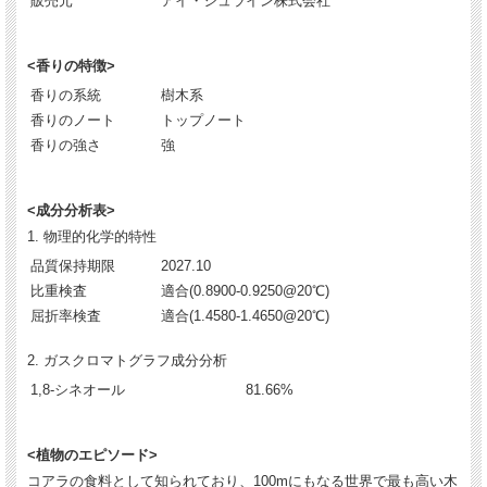
販売元
アイ・シュライン株式会社
<香りの特徴>
香りの系統
樹木系
香りのノート
トップノート
香りの強さ
強
<成分分析表>
1. 物理的化学的特性
品質保持期限
2027.10
比重検査
適合(0.8900-0.9250@20℃)
屈折率検査
適合(1.4580-1.4650@20℃)
2. ガスクロマトグラフ成分分析
1,8-シネオール
81.66%
<植物のエピソード>
コアラの食料として知られており、100mにもなる世界で最も高い木