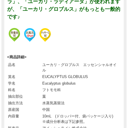
ラ」、「ユーカリ・ラディアータ」が使われます
が、「ユーカリ・グロブルス」がもっとも一般的
です♪
<商品詳細>
品名
ユーカリ・グロブルス エッセンシャルオイ
ル
英名
EUCALYPTUS GLOBULUS
学名
Eucalyptus globulus
科名
フトモモ科
抽出部位
葉
抽出方法
水蒸気蒸留法
原産国
中国
内容量
10mL (ドロッパー付、袋パッケージ入り)
※成分分析表は下記参照。